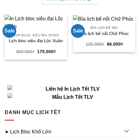
BÌA LỊCH BẾ NỔI
Sale
Sale
Bìa lịch bế nổi Chữ Phúc
LỊCH BLOC SIÊU ĐẠI 20X30
Lịch bloc siêu đại Lộc Xuân
Giá
Giá
125.000
₫
86.000
₫
gốc
hiện
Giá
Giá
300.000
₫
175.000
₫
là:
tại
gốc
hiện
125.000₫.
là:
là:
tại
86.000₫.
300.000₫.
là:
175.000₫.
DANH MỤC LỊCH TẾT
➤ Lịch Bloc Khổ Lớn