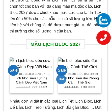
thị trường. Công ty in Lịch Tết TLV sẽ là sự lựa
chọn tốt cho bạn với đa dạng mẫu mã độc đáo. Lịch
Bloc 2027 được chiết khấu mức cực cao tại In TLV
lên đến 50% cho các mẫu lịch có số lượng lớn. Hãy
liên hệ với chúng tôi để được mức giá ưu đãi nhất
thị trường cho số lượng in của bạn.
MẪU LỊCH BLOC 2027
Sale
Sale
Sa
LỊCH BLOC SIÊU CỰC ĐẠI 30X40
LỊCH BLOC SIÊU ĐẠI 20X30
Lịch bloc siêu cực đại
Lịch bloc siêu đại Phong
Hot
Cảnh Đẹp Việt Nam
Cảnh Thế Giới
Giá
Giá
Giá
Giá
550.000
₫
330.000
₫
300.000
₫
190.000
₫
gốc
hiện
gốc
hiện
là:
tại
là:
tại
550.000₫.
là:
300.000₫.
là:
330.000₫.
190.000₫.
Nhiều đơn vị đặt in các loại Lịch Tết: Lịch Bloc, Lịch
Để Bàn, Lịch Treo Tường, Lịch Bìa gắn Bloc, … Đặt