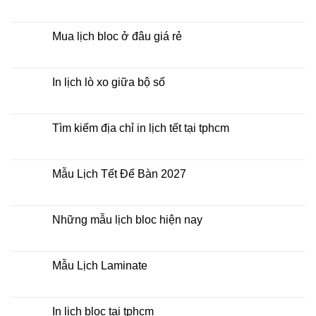
Mẫu
Không
Lịch
có
Bloc
bình
2027
luận
Mua lịch bloc ở đâu giá rẻ
giá
ở
rẻ
In
Không
Lịch
có
Để
bình
Bàn
luận
In lịch lò xo giữa bộ số
2027
ở
Mua
Không
lịch
có
bloc
bình
ở
luận
Tìm kiếm địa chỉ in lịch tết tại tphcm
đâu
ở
giá
In
Không
rẻ
lịch
có
lò
bình
xo
luận
Mẫu Lịch Tết Để Bàn 2027
giữa
ở
bộ
Tìm
Không
số
kiếm
có
địa
bình
chỉ
luận
Những mẫu lịch bloc hiện nay
in
ở
lịch
Mẫu
Không
tết
Lịch
có
tại
Tết
bình
tphcm
Để
luận
Mẫu Lịch Laminate
Bàn
ở
2027
Những
Không
mẫu
có
lịch
bình
bloc
luận
In lịch bloc tại tphcm