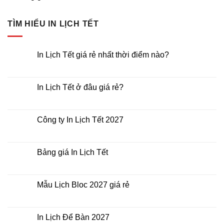
TÌM HIỂU IN LỊCH TẾT
In Lịch Tết giá rẻ nhất thời điểm nào?
Không
có
bình
luận
In Lịch Tết ở đâu giá rẻ?
ở
In
Không
Lịch
có
Tết
bình
giá
luận
Công ty In Lịch Tết 2027
rẻ
ở
nhất
In
Không
thời
Lịch
có
điểm
Tết
bình
nào?
ở
luận
Bảng giá In Lịch Tết
đâu
ở
giá
Công
Không
rẻ?
ty
có
In
bình
Lịch
luận
Mẫu Lịch Bloc 2027 giá rẻ
Tết
ở
2027
Bảng
Không
giá
có
In
bình
Lịch
luận
In Lịch Để Bàn 2027
Tết
ở