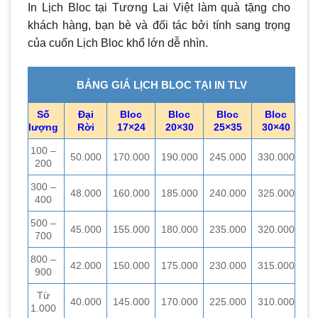
In Lịch Bloc tại Tương Lai Việt làm quà tặng cho
khách hàng, bạn bè và đối tác bởi tính sang trọng
của cuốn Lịch Bloc khổ lớn dễ nhìn.
BẢNG GIÁ LỊCH BLOC TẠI IN TLV
Số
Đại
Bloc
Bloc
Bloc
Bloc
lượng
Rời
17×24
20×30
25×35
30×40
100 –
50.000
170.000
190.000
245.000
330.000
200
300 –
48.000
160.000
185.000
240.000
325.000
400
500 –
45.000
155.000
180.000
235.000
320.000
700
800 –
42.000
150.000
175.000
230.000
315.000
900
Từ
40.000
145.000
170.000
225.000
310.000
1.000