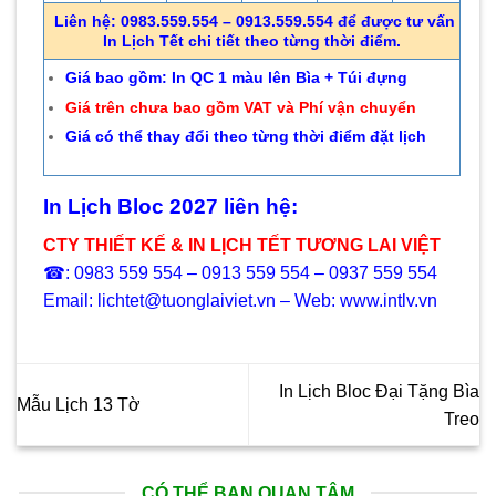
Liên hệ: 0983.559.554 – 0913.559.554 để được tư vấn
In Lịch Tết chi tiết theo từng thời điểm.
Giá bao gồm: In QC 1 màu lên Bìa + Túi đựng
Giá trên chưa bao gồm VAT và Phí vận chuyển
Giá có thể thay đổi theo từng thời điểm đặt lịch
In Lịch Bloc 2027 liên hệ:
CTY THIẾT KẾ & IN LỊCH TẾT TƯƠNG LAI VIỆT
☎: 0983 559 554 – 0913 559 554 – 0937 559 554
Email: lichtet@tuonglaiviet.vn – Web: www.intlv.vn
In Lịch Bloc Đại Tặng Bìa
Mẫu Lịch 13 Tờ
Treo
CÓ THỂ BẠN QUAN TÂM