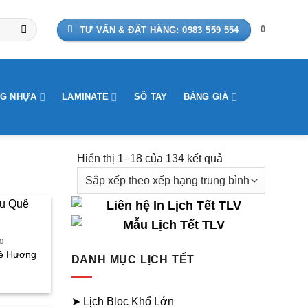
0
TƯ VẤN & ĐẶT HÀNG: 0983 559 554
G NHỰA
LAMINATE
SỔ TAY
BẢNG GIÁ
Hiển thị 1–18 của 134 kết quả
Đã
sắp
xếp
theo
xếp
0
hạng
uê Hương
DANH MỤC LỊCH TẾT
trung
iá
bình
iện
➤ Lịch Bloc Khổ Lớn
i