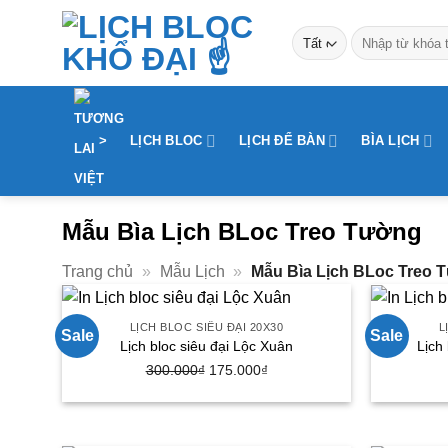
Bỏ
Tìm
qua
kiếm:
nội
dung
>
LỊCH BLOC
LỊCH ĐỂ BÀN
BÌA LỊCH
Mẫu Bìa Lịch BLoc Treo Tường
Trang chủ
»
Mẫu Lịch
»
Mẫu Bìa Lịch BLoc Treo 
LỊCH BLOC SIÊU ĐẠI 20X30
L
Sale
Sale
Lịch bloc siêu đại Lộc Xuân
Lịch
300.000
₫
Giá
175.000
₫
Giá
gốc
hiện
là:
tại
300.000₫.
là: