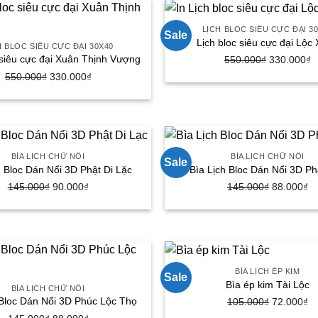
175.000₫.
300.000₫.
là
1
LỊCH BLOC SIÊU CỰC ĐẠI 3
Sale
Lịch bloc siêu cực đại Lộc
H BLOC SIÊU CỰC ĐẠI 30X40
 siêu cực đại Xuân Thịnh Vượng
550.000
₫
Giá
330.000
₫
G
gốc
h
550.000
₫
Giá
330.000
₫
Giá
là:
tạ
gốc
hiện
550.000₫.
là
là:
tại
3
550.000₫.
là:
330.000₫.
BÌA LỊCH CHỮ NỔI
BÌA LỊCH CHỮ NỔI
Sale
h Bloc Dán Nổi 3D Phật Di Lặc
Bìa Lịch Bloc Dán Nổi 3D Ph
145.000
₫
Giá
90.000
₫
Giá
145.000
₫
Giá
88.000
₫
G
gốc
hiện
gốc
hi
là:
tại
là:
tạ
145.000₫.
là:
145.000₫.
là
90.000₫.
88
BÌA LỊCH ÉP KIM
Sale
Bìa ép kim Tài Lộc
BÌA LỊCH CHỮ NỔI
 Bloc Dán Nổi 3D Phúc Lộc Thọ
105.000
₫
Giá
72.000
₫
G