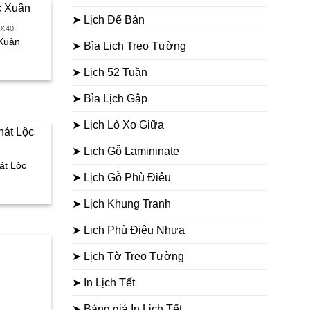
:
➤ Lịch Để Bàn
75.000₫.
0X40
 Xuân
➤ Bìa Lịch Treo Tường
iá
➤ Lịch 52 Tuần
iện
i
➤ Bìa Lịch Gập
:
30.000₫.
➤ Lịch Lò Xo Giữa
➤ Lịch Gỗ Lamininate
át Lộc
➤ Lịch Gỗ Phù Điêu
iá
ện
➤ Lịch Khung Tranh
i
➤ Lịch Phù Điêu Nhựa
:
.000₫.
➤ Lịch Tờ Treo Tường
➤ In Lịch Tết
iá
➤ Bảng giá In Lịch Tết