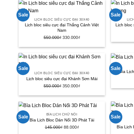
175.000₫.
Sale
Sale
LỊCH BLOC SIÊU CỰC ĐẠI 30X40
LỊC
Lịch bloc siêu cực đại Thắng Cảnh Việt
Lịch bloc
Nam
550.000
₫
Giá
330.000
₫
Giá
gốc
hiện
là:
tại
550.000₫.
là:
330.000₫.
Sale
Sale
Bìa Lịc
LỊCH BLOC SIÊU CỰC ĐẠI 30X40
Lịch bloc siêu cực đại Khánh Sơn Mài
550.000
₫
Giá
350.000
₫
Giá
gốc
hiện
là:
tại
550.000₫.
là:
350.000₫.
BÌA LỊCH CHỮ NỔI
Sale
Sale
Bìa Lịch Bloc Dán Nổi 3D Phát Tài
Bìa Lịch
145.000
₫
Giá
88.000
₫
Giá