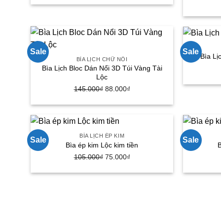
gốc
hiện
là:
tại
145.000₫.
là:
88.000₫.
Sale
Sale
Bìa Lị
BÌA LỊCH CHỮ NỔI
Bìa Lịch Bloc Dán Nổi 3D Túi Vàng Tài
Lộc
145.000
₫
Giá
88.000
₫
Giá
gốc
hiện
là:
tại
145.000₫.
là:
88.000₫.
BÌA LỊCH ÉP KIM
Sale
Sale
Bìa ép kim Lộc kim tiền
B
105.000
₫
Giá
75.000
₫
Giá
gốc
hiện
là:
tại
105.000₫.
là:
75.000₫.