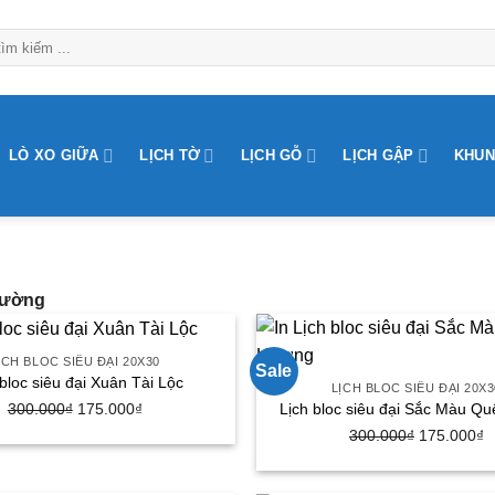
LÒ XO GIỮA
LỊCH TỜ
LỊCH GỖ
LỊCH GẬP
KHUN
Tường
ỊCH BLOC SIÊU ĐẠI 20X30
Sale
 bloc siêu đại Xuân Tài Lộc
LỊCH BLOC SIÊU ĐẠI 20X3
Lịch bloc siêu đại Sắc Màu Q
300.000
₫
Giá
175.000
₫
Giá
gốc
hiện
300.000
₫
Giá
175.000
₫
G
là:
tại
gốc
h
300.000₫.
là:
là:
tạ