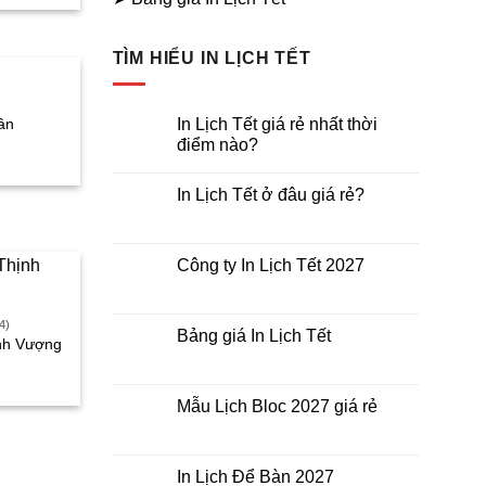
ện
i
:
TÌM HIỂU IN LỊCH TẾT
.000₫.
In Lịch Tết giá rẻ nhất thời
ân
điểm nào?
á
Không
ện
có
In Lịch Tết ở đâu giá rẻ?
bình
luận
Không
ở
có
In
bình
.000₫.
Lịch
luận
Công ty In Lịch Tết 2027
Tết
ở
giá
In
Không
rẻ
Lịch
có
nhất
Tết
bình
thời
4)
ở
luận
Bảng giá In Lịch Tết
điểm
ịnh Vượng
đâu
ở
nào?
giá
Công
Không
iá
rẻ?
ty
có
In
bình
iện
Lịch
luận
Mẫu Lịch Bloc 2027 giá rẻ
Tết
ở
i
2027
Bảng
Không
:
giá
có
In
bình
55.000₫.
Lịch
luận
In Lịch Để Bàn 2027