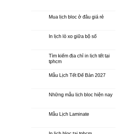
Tết
ở
Mẫu
Không
Lịch
có
Bloc
bình
2027
luận
Mua lịch bloc ở đâu giá rẻ
giá
ở
rẻ
In
Không
Lịch
có
Để
bình
Bàn
luận
In lịch lò xo giữa bộ số
2027
ở
Mua
Không
lịch
có
bloc
bình
ở
luận
Tìm kiếm địa chỉ in lịch tết tại
đâu
ở
tphcm
giá
In
rẻ
lịch
Không
lò
có
xo
Mẫu Lịch Tết Để Bàn 2027
bình
giữa
luận
bộ
Không
ở
số
có
Tìm
bình
kiếm
luận
Những mẫu lịch bloc hiện nay
địa
ở
chỉ
Mẫu
Không
in
Lịch
có
lịch
Tết
bình
tết
Để
luận
Mẫu Lịch Laminate
tại
Bàn
ở
tphcm
2027
Những
Không
mẫu
có
lịch
bình
bloc
luận
In lịch bloc tại tphcm