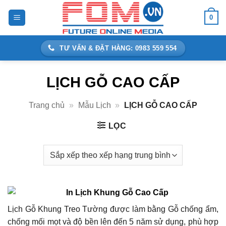
Bỏ
0
qua
nội
dung
TƯ VẤN & ĐẶT HÀNG: 0983 559 554
LỊCH GỖ CAO CẤP
Trang chủ
»
Mẫu Lịch
»
LỊCH GỖ CAO CẤP
LỌC
Lịch Gỗ Khung Treo Tường được làm bằng Gỗ chống ẩm,
chống mối mọt và độ bền lên đến 5 năm sử dụng, phù hợp