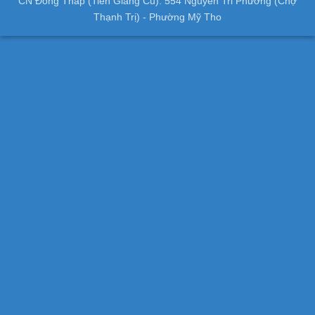
CN Đồng Tháp (Tiền Giang Cũ): 554 Nguyễn Tri Phương (Chợ
Thạnh Trị) - Phường Mỹ Tho