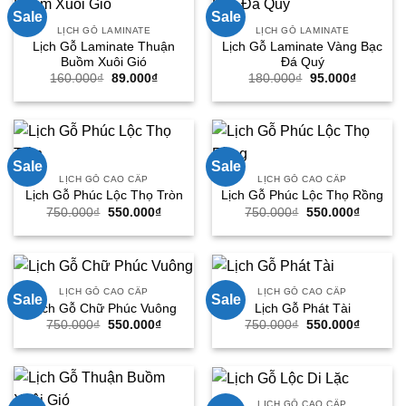
Sale
Sale
LỊCH GỖ LAMINATE
LỊCH GỖ LAMINATE
Lịch Gỗ Laminate Thuận
Lịch Gỗ Laminate Vàng Bạc
Buồm Xuôi Gió
Đá Quý
Giá
Giá
Giá
Giá
160.000
₫
89.000
₫
180.000
₫
95.000
₫
gốc
hiện
gốc
hiện
là:
tại
là:
tại
160.000₫.
là:
180.000₫.
là:
89.000₫.
95.000₫.
Sale
Sale
LỊCH GỖ CAO CẤP
LỊCH GỖ CAO CẤP
Lịch Gỗ Phúc Lộc Thọ Tròn
Lịch Gỗ Phúc Lộc Thọ Rồng
Giá
Giá
Giá
Giá
750.000
₫
550.000
₫
750.000
₫
550.000
₫
gốc
hiện
gốc
hiện
là:
tại
là:
tại
750.000₫.
là:
750.000₫.
là:
550.000₫.
550.000
LỊCH GỖ CAO CẤP
LỊCH GỖ CAO CẤP
Sale
Sale
Lịch Gỗ Chữ Phúc Vuông
Lịch Gỗ Phát Tài
Giá
Giá
Giá
Giá
750.000
₫
550.000
₫
750.000
₫
550.000
₫
gốc
hiện
gốc
hiện
là:
tại
là:
tại
750.000₫.
là:
750.000₫.
là:
550.000₫.
550.000
LỊCH GỖ CAO CẤP