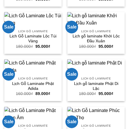
gốc
hiện
gốc
hiện
là:
tại
là:
tại
180.000₫.
là:
160.000₫.
là:
95.000₫.
89.000₫.
Sale
Sale
LỊCH GỖ LAMINATE
LỊCH GỖ LAMINATE
Lịch Gỗ Laminate Lộc Túi
Lịch gỗ laminate Khởi Lộc
Vàng
Đầu Xuân
Giá
Giá
Giá
Giá
180.000
₫
95.000
₫
180.000
₫
95.000
₫
gốc
hiện
gốc
hiện
là:
tại
là:
tại
180.000₫.
là:
180.000₫.
là:
95.000₫.
95.000₫.
Sale
Sale
LỊCH GỖ LAMINATE
LỊCH GỖ LAMINATE
Lịch Gỗ Laminate Phật
Lịch gỗ laminate Phật Di
Adida
Lặc
Giá
Giá
Giá
Giá
160.000
₫
89.000
₫
180.000
₫
95.000
₫
gốc
hiện
gốc
hiện
là:
tại
là:
tại
160.000₫.
là:
180.000₫.
là:
89.000₫.
95.000₫.
Sale
Sale
LỊCH GỖ LAMINATE
LỊCH GỖ LAMINATE