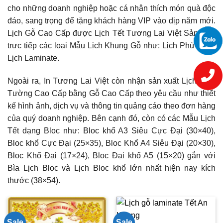
cho những doanh nghiệp hoặc cá nhân thích món quà độc
đáo, sang trọng để tặng khách hàng VIP vào dịp năm mới.
Lịch Gỗ Cao Cấp được Lịch Tết Tương Lai Việt Sản xuất
trực tiếp các loại Mẫu Lịch Khung Gỗ như: Lịch Phù Điêu,
Lịch Laminate.
Ngoài ra, In Tương Lai Việt còn nhận sản xuất Lịch Treo
Tường Cao Cấp bằng Gỗ Cao Cấp theo yêu cầu như thiết
kế hình ảnh, dịch vụ và thông tin quảng cáo theo đơn hàng
của quý doanh nghiệp. Bên cạnh đó, còn có các Mẫu Lịch
Tết dạng Bloc như: Bloc khổ A3 Siêu Cực Đại (30×40),
Bloc khổ Cực Đại (25×35), Bloc Khổ A4 Siêu Đại (20×30),
Bloc Khổ Đại (17×24), Bloc Đại khổ A5 (15×20) gắn với
Bìa Lịch Bloc và Lịch Bloc khổ lớn nhất hiện nay kích
thước (38×54).
Sale
Sale