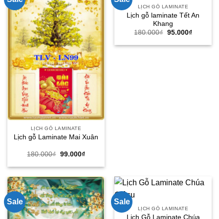
LỊCH GỖ LAMINATE
Lịch gỗ laminate Tết An
Khang
Giá
Giá
180.000
₫
95.000
₫
gốc
hiện
là:
tại
180.000₫.
là:
95.000₫.
LỊCH GỖ LAMINATE
Lịch gỗ Laminate Mai Xuân
Giá
Giá
180.000
₫
99.000
₫
gốc
hiện
là:
tại
180.000₫.
là:
99.000₫.
Sale
Sale
LỊCH GỖ LAMINATE
Lịch Gỗ Laminate Chúa