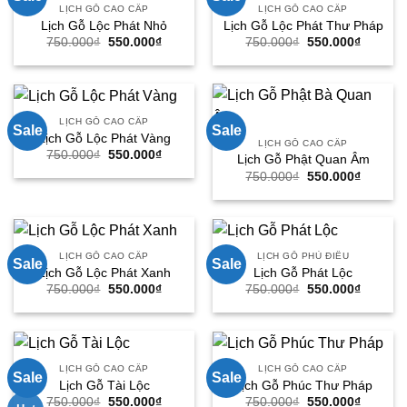
LỊCH GỖ CAO CẤP
LỊCH GỖ CAO CẤP
Lịch Gỗ Lộc Phát Nhỏ
Lịch Gỗ Lộc Phát Thư Pháp
Giá
Giá
Giá
Giá
750.000
₫
550.000
₫
750.000
₫
550.000
₫
gốc
hiện
gốc
hiện
là:
tại
là:
tại
750.000₫.
là:
750.000₫.
là:
550.000₫.
550.000
LỊCH GỖ CAO CẤP
Sale
Sale
Lịch Gỗ Lộc Phát Vàng
LỊCH GỖ CAO CẤP
Giá
Giá
750.000
₫
550.000
₫
Lịch Gỗ Phật Quan Âm
gốc
hiện
Giá
Giá
750.000
₫
550.000
₫
là:
tại
gốc
hiện
750.000₫.
là:
là:
tại
550.000₫.
750.000₫.
là:
550.000
LỊCH GỖ CAO CẤP
LỊCH GỖ PHÙ ĐIÊU
Sale
Sale
Lịch Gỗ Lộc Phát Xanh
Lịch Gỗ Phát Lộc
Giá
Giá
Giá
Giá
750.000
₫
550.000
₫
750.000
₫
550.000
₫
gốc
hiện
gốc
hiện
là:
tại
là:
tại
750.000₫.
là:
750.000₫.
là:
550.000₫.
550.000
LỊCH GỖ CAO CẤP
LỊCH GỖ CAO CẤP
Sale
Sale
Lịch Gỗ Tài Lộc
Lịch Gỗ Phúc Thư Pháp
Giá
Giá
Giá
Giá
750.000
₫
550.000
₫
750.000
₫
550.000
₫