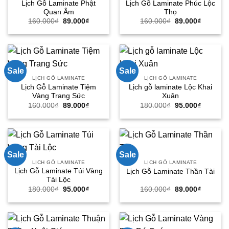
Lịch Gỗ Laminate Phật
Lịch Gỗ Laminate Phúc Lộc
Quan Âm
Thọ
Giá
Giá
Giá
Giá
160.000
₫
89.000
₫
160.000
₫
89.000
₫
gốc
hiện
gốc
hiện
là:
tại
là:
tại
160.000₫.
là:
160.000₫.
là:
89.000₫.
89.000₫.
Sale
Sale
LỊCH GỖ LAMINATE
LỊCH GỖ LAMINATE
Lịch Gỗ Laminate Tiệm
Lịch gỗ laminate Lộc Khai
Vàng Trang Sức
Xuân
Giá
Giá
Giá
Giá
160.000
₫
89.000
₫
180.000
₫
95.000
₫
gốc
hiện
gốc
hiện
là:
tại
là:
tại
160.000₫.
là:
180.000₫.
là:
89.000₫.
95.000₫.
Sale
Sale
LỊCH GỖ LAMINATE
LỊCH GỖ LAMINATE
Lịch Gỗ Laminate Túi Vàng
Lịch Gỗ Laminate Thần Tài
Tài Lộc
Giá
Giá
Giá
Giá
180.000
₫
95.000
₫
160.000
₫
89.000
₫
gốc
hiện
gốc
hiện
là:
tại
là:
tại
180.000₫.
là:
160.000₫.
là:
95.000₫.
89.000₫.