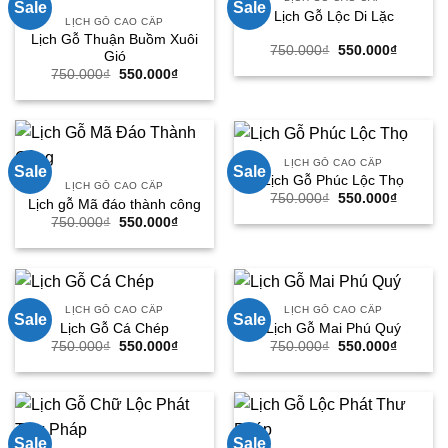
Sale
Sale
Lịch Gỗ Lộc Di Lặc
LỊCH GỖ CAO CẤP
Lịch Gỗ Thuận Buồm Xuôi
Giá
Giá
750.000
₫
550.000
₫
Gió
gốc
hiện
Giá
Giá
750.000
₫
550.000
₫
là:
tại
gốc
hiện
750.000₫.
là:
là:
tại
550.000
750.000₫.
là:
550.000₫.
LỊCH GỖ CAO CẤP
Sale
Sale
Lịch Gỗ Phúc Lộc Thọ
LỊCH GỖ CAO CẤP
Giá
Giá
750.000
₫
550.000
₫
Lịch gỗ Mã đáo thành công
gốc
hiện
Giá
Giá
750.000
₫
550.000
₫
là:
tại
gốc
hiện
750.000₫.
là:
là:
tại
550.000
750.000₫.
là:
550.000₫.
LỊCH GỖ CAO CẤP
LỊCH GỖ CAO CẤP
Sale
Sale
Lịch Gỗ Cá Chép
Lịch Gỗ Mai Phú Quý
Giá
Giá
Giá
Giá
750.000
₫
550.000
₫
750.000
₫
550.000
₫
gốc
hiện
gốc
hiện
là:
tại
là:
tại
750.000₫.
là:
750.000₫.
là:
550.000₫.
550.000
Sale
Sale