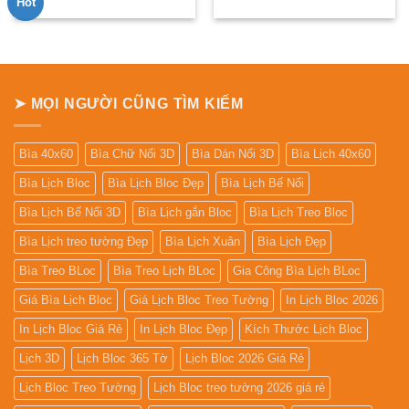
Hot
gốc
hiện
gốc
hiện
là:
tại
là:
tại
750.000₫.
là:
750.000₫.
là:
550.000₫.
550.000
➤ MỌI NGƯỜI CŨNG TÌM KIẾM
Bìa 40x60
Bìa Chữ Nổi 3D
Bìa Dán Nổi 3D
Bìa Lịch 40x60
Bìa Lịch Bloc
Bìa Lịch Bloc Đẹp
Bìa Lịch Bế Nổi
Bìa Lịch Bế Nổi 3D
Bìa Lịch gắn Bloc
Bìa Lịch Treo Bloc
Bìa Lịch treo tường Đẹp
Bìa Lịch Xuân
Bìa Lịch Đẹp
Bìa Treo BLoc
Bìa Treo Lịch BLoc
Gia Công Bìa Lịch BLoc
Giá Bìa Lịch Bloc
Giá Lịch Bloc Treo Tường
In Lịch Bloc 2026
In Lịch Bloc Giá Rẻ
In Lịch Bloc Đẹp
Kích Thước Lịch Bloc
Lịch 3D
Lịch Bloc 365 Tờ
Lịch Bloc 2026 Giá Rẻ
Lịch Bloc Treo Tường
Lịch Bloc treo tường 2026 giá rẻ