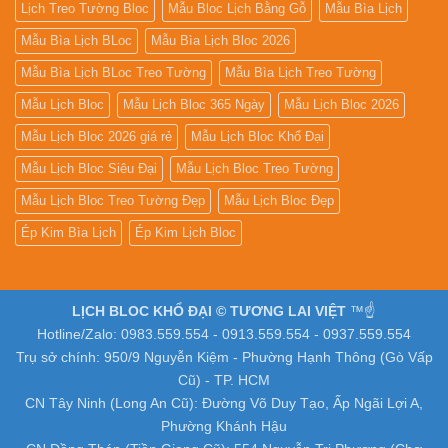
Lịch Treo Tường Bloc
Mẫu Bloc Lịch Bằng Gỗ
Mẫu Bìa Lịch
Mẫu Bìa Lịch BLoc
Mẫu Bìa Lịch Bloc 2026
Mẫu Bìa Lịch BLoc Treo Tường
Mẫu Bìa Lịch Treo Tường
Mẫu Lịch Bloc
Mẫu Lịch Bloc 365 Ngày
Mẫu Lịch Bloc 2026
Mẫu Lịch Bloc 2026 giá rẻ
Mẫu Lịch Bloc Khổ Đại
Mẫu Lịch Bloc Siêu Đại
Mẫu Lịch Bloc Treo Tường
Mẫu Lịch Bloc Treo Tường Đẹp
Mẫu Lịch Bloc Đẹp
Ép Kim Bìa Lịch
Ép Kim Lịch Bloc
LỊCH BLOC KHỔ ĐẠI © TƯƠNG LAI VIỆT
™☝️
Hotline/Zalo: 0983.559.554 - 0913.559.554 - 0937.559.554
Trụ sở chính: 950/9 Nguyễn Kiệm - Phường Hạnh Thông (Gò Vấp
Cũ) - TP. HCM
CN Tây Ninh (Long An Cũ): Đường Võ Duy Tạo, Ấp Ngãi Lợi A,
Phường Khánh Hậu