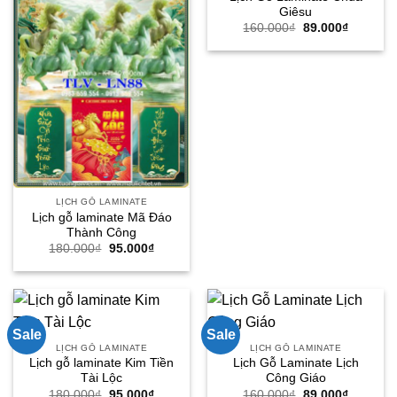
Giêsu
Giá
Giá
160.000
₫
89.000
₫
gốc
hiện
là:
tại
160.000₫.
là:
89.000₫.
LỊCH GỖ LAMINATE
Lịch gỗ laminate Mã Đáo
Thành Công
Giá
Giá
180.000
₫
95.000
₫
gốc
hiện
là:
tại
180.000₫.
là:
95.000₫.
Sale
Sale
LỊCH GỖ LAMINATE
LỊCH GỖ LAMINATE
Lịch gỗ laminate Kim Tiền
Lịch Gỗ Laminate Lịch
Tài Lộc
Công Giáo
Giá
Giá
Giá
Giá
180.000
₫
95.000
₫
160.000
₫
89.000
₫