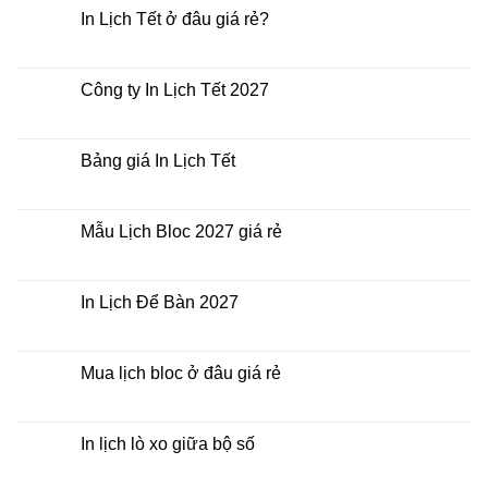
luận
In Lịch Tết ở đâu giá rẻ?
ở
In
Không
Lịch
có
Tết
bình
giá
luận
Công ty In Lịch Tết 2027
rẻ
ở
nhất
In
Không
thời
Lịch
có
điểm
Tết
bình
nào?
ở
luận
Bảng giá In Lịch Tết
đâu
ở
giá
Công
Không
rẻ?
ty
có
In
bình
Lịch
luận
Mẫu Lịch Bloc 2027 giá rẻ
Tết
ở
2027
Bảng
Không
giá
có
In
bình
Lịch
luận
In Lịch Để Bàn 2027
Tết
ở
Mẫu
Không
Lịch
có
Bloc
bình
2027
luận
Mua lịch bloc ở đâu giá rẻ
giá
ở
rẻ
In
Không
Lịch
có
Để
bình
Bàn
luận
In lịch lò xo giữa bộ số
2027
ở
Mua
Không
lịch
có