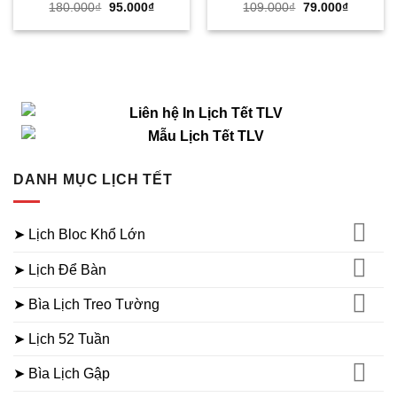
Giá
Giá
Giá
Giá
180.000
₫
95.000
₫
109.000
₫
79.000
₫
gốc
hiện
gốc
hiện
là:
tại
là:
tại
180.000₫.
là:
109.000₫.
là:
95.000₫.
79.000₫.
DANH MỤC LỊCH TẾT
➤ Lịch Bloc Khổ Lớn
➤ Lịch Để Bàn
➤ Bìa Lịch Treo Tường
➤ Lịch 52 Tuần
➤ Bìa Lịch Gập