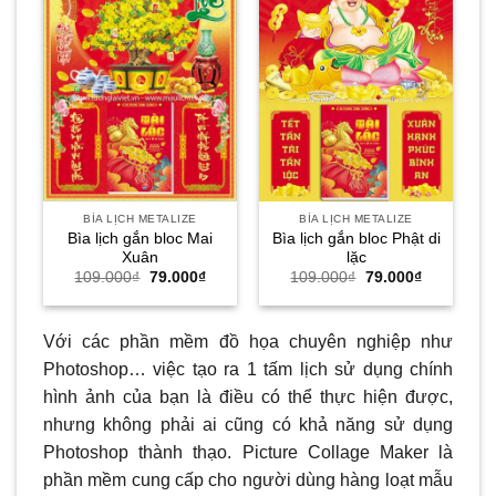
BÌA LỊCH METALIZE
BÌA LỊCH METALIZE
Bìa lịch gắn bloc Mai
Bìa lịch gắn bloc Phật di
Xuân
lặc
Giá
Giá
Giá
Giá
109.000
₫
79.000
₫
109.000
₫
79.000
₫
gốc
hiện
gốc
hiện
là:
tại
là:
tại
109.000₫.
là:
109.000₫.
là:
79.000₫.
79.000₫.
Với các phần mềm đồ họa chuyên nghiệp như
Photoshop… việc tạo ra 1 tấm lịch sử dụng chính
hình ảnh của bạn là điều có thể thực hiện được,
nhưng không phải ai cũng có khả năng sử dụng
Photoshop thành thạo. Picture Collage Maker là
phần mềm cung cấp cho người dùng hàng loạt mẫu