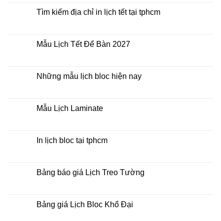
bloc
bình
ở
luận
Tìm kiếm địa chỉ in lịch tết tại tphcm
đâu
ở
giá
In
Không
rẻ
lịch
có
lò
bình
xo
luận
Mẫu Lịch Tết Để Bàn 2027
giữa
ở
bộ
Tìm
Không
số
kiếm
có
địa
bình
chỉ
luận
Những mẫu lịch bloc hiện nay
in
ở
lịch
Mẫu
Không
tết
Lịch
có
tại
Tết
bình
tphcm
Để
luận
Mẫu Lịch Laminate
Bàn
ở
2027
Những
Không
mẫu
có
lịch
bình
bloc
luận
In lịch bloc tại tphcm
hiện
ở
nay
Mẫu
Không
Lịch
có
Laminate
bình
luận
Bảng báo giá Lịch Treo Tường
ở
In
Không
lịch
có
bloc
bình
tại
luận
Bảng giá Lịch Bloc Khổ Đại
tphcm
ở
Bảng
Không
báo