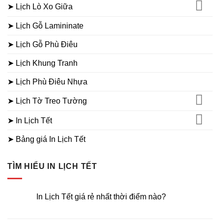
➤ Lịch Lò Xo Giữa
➤ Lịch Gỗ Lamininate
➤ Lịch Gỗ Phù Điêu
➤ Lịch Khung Tranh
➤ Lịch Phù Điêu Nhựa
➤ Lịch Tờ Treo Tường
➤ In Lịch Tết
➤ Bảng giá In Lịch Tết
TÌM HIỂU IN LỊCH TẾT
In Lịch Tết giá rẻ nhất thời điểm nào?
Không
có
bình