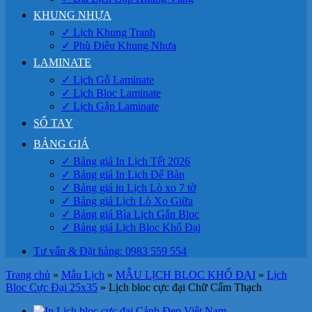
KHUNG NHỰA
✓ Lịch Khung Tranh
✓ Phù Điêu Khung Nhựa
LAMINATE
✓ Lịch Gỗ Laminate
✓ Lịch Bloc Laminate
✓ Lịch Gập Laminate
SỔ TAY
BẢNG GIÁ
✓ Bảng giá In Lịch Tết 2026
✓ Bảng giá In Lịch Để Bàn
✓ Bảng giá in Lịch Lò xo 7 tờ
✓ Bảng giá Lịch Lò Xo Giữa
✓ Bảng giá Bìa Lịch Gắn Bloc
✓ Bảng giá Lịch Bloc Khổ Đại
Tư vấn & Đặt hàng: 0983 559 554
Trang chủ
»
Mẫu Lịch
»
MẪU LỊCH BLOC KHỔ ĐẠI
»
Lịch
Bloc Cực Đại 25x35
»
Lịch bloc cực đại Chữ Cẩm Thạch