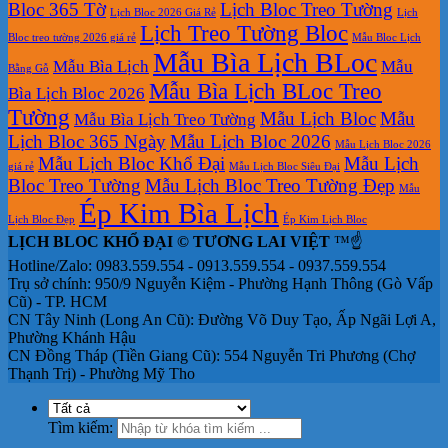
Bloc 365 Tờ
Lịch Bloc Treo Tường
Lịch Bloc 2026 Giá Rẻ
Lịch
Lịch Treo Tường Bloc
Bloc treo tường 2026 giá rẻ
Mẫu Bloc Lịch
Mẫu Bìa Lịch BLoc
Mẫu Bìa Lịch
Mẫu
Bằng Gỗ
Mẫu Bìa Lịch BLoc Treo
Bìa Lịch Bloc 2026
Tường
Mẫu Lịch Bloc
Mẫu
Mẫu Bìa Lịch Treo Tường
Lịch Bloc 365 Ngày
Mẫu Lịch Bloc 2026
Mẫu Lịch Bloc 2026
Mẫu Lịch Bloc Khổ Đại
Mẫu Lịch
giá rẻ
Mẫu Lịch Bloc Siêu Đại
Bloc Treo Tường
Mẫu Lịch Bloc Treo Tường Đẹp
Mẫu
Ép Kim Bìa Lịch
Lịch Bloc Đẹp
Ép Kim Lịch Bloc
LỊCH BLOC KHỔ ĐẠI © TƯƠNG LAI VIỆT
™☝️
Hotline/Zalo: 0983.559.554 - 0913.559.554 - 0937.559.554
Trụ sở chính: 950/9 Nguyễn Kiệm - Phường Hạnh Thông (Gò Vấp
Cũ) - TP. HCM
CN Tây Ninh (Long An Cũ): Đường Võ Duy Tạo, Ấp Ngãi Lợi A,
Phường Khánh Hậu
CN Đồng Tháp (Tiền Giang Cũ): 554 Nguyễn Tri Phương (Chợ
Thạnh Trị) - Phường Mỹ Tho
Tìm kiếm: