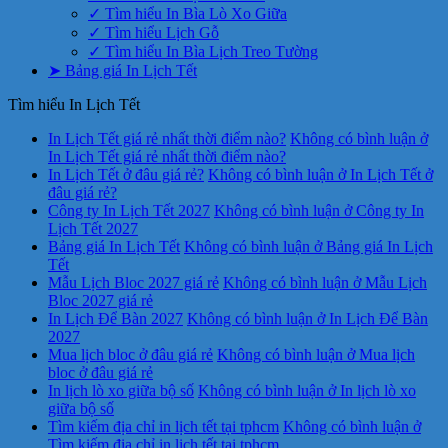
✓ Tìm hiểu In Bìa Lò Xo Giữa
✓ Tìm hiểu Lịch Gỗ
✓ Tìm hiểu In Bìa Lịch Treo Tường
➤ Bảng giá In Lịch Tết
Tìm hiểu In Lịch Tết
In Lịch Tết giá rẻ nhất thời điểm nào?
Không có bình luận
ở
In Lịch Tết giá rẻ nhất thời điểm nào?
In Lịch Tết ở đâu giá rẻ?
Không có bình luận
ở In Lịch Tết ở
đâu giá rẻ?
Công ty In Lịch Tết 2027
Không có bình luận
ở Công ty In
Lịch Tết 2027
Bảng giá In Lịch Tết
Không có bình luận
ở Bảng giá In Lịch
Tết
Mẫu Lịch Bloc 2027 giá rẻ
Không có bình luận
ở Mẫu Lịch
Bloc 2027 giá rẻ
In Lịch Để Bàn 2027
Không có bình luận
ở In Lịch Để Bàn
2027
Mua lịch bloc ở đâu giá rẻ
Không có bình luận
ở Mua lịch
bloc ở đâu giá rẻ
In lịch lò xo giữa bộ số
Không có bình luận
ở In lịch lò xo
giữa bộ số
Tìm kiếm địa chỉ in lịch tết tại tphcm
Không có bình luận
ở
Tìm kiếm địa chỉ in lịch tết tại tphcm