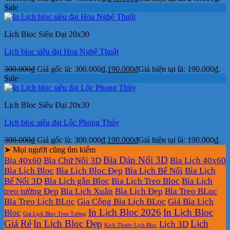
Sale
Lịch Bloc Siêu Đại 20x30
Lịch bloc siêu đại Hoa Nghệ Thuật
300.000
₫
Giá gốc là: 300.000₫.
190.000
₫
Giá hiện tại là: 190.000₫.
Sale
Lịch Bloc Siêu Đại 20x30
Lịch bloc siêu đại Lộc Phong Thủy
300.000
₫
Giá gốc là: 300.000₫.
190.000
₫
Giá hiện tại là: 190.000₫.
➤ Mọi người cũng tìm kiếm
Bìa Dán Nổi 3D
Bìa 40x60
Bìa Chữ Nổi 3D
Bìa Lịch 40x60
Bìa Lịch Bloc
Bìa Lịch Bloc Đẹp
Bìa Lịch Bế Nổi
Bìa Lịch
Bế Nổi 3D
Bìa Lịch gắn Bloc
Bìa Lịch Treo Bloc
Bìa Lịch
treo tường Đẹp
Bìa Lịch Xuân
Bìa Lịch Đẹp
Bìa Treo BLoc
Bìa Treo Lịch BLoc
Gia Công Bìa Lịch BLoc
Giá Bìa Lịch
In Lịch Bloc 2026
In Lịch Bloc
Bloc
Giá Lịch Bloc Treo Tường
Giá Rẻ
In Lịch Bloc Đẹp
Lịch
Lịch 3D
Kích Thước Lịch Bloc