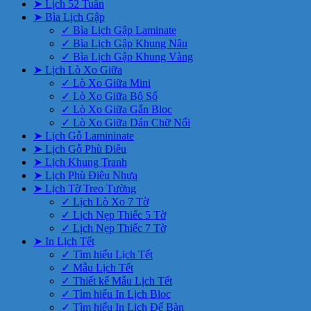
➤ Lịch 52 Tuần
➤ Bìa Lịch Gập
✓ Bìa Lịch Gập Laminate
✓ Bìa Lịch Gập Khung Nâu
✓ Bìa Lịch Gập Khung Vàng
➤ Lịch Lò Xo Giữa
✓ Lò Xo Giữa Mini
✓ Lò Xo Giữa Bộ Số
✓ Lò Xo Giữa Gắn Bloc
✓ Lò Xo Giữa Dán Chữ Nổi
➤ Lịch Gỗ Lamininate
➤ Lịch Gỗ Phù Điêu
➤ Lịch Khung Tranh
➤ Lịch Phù Điêu Nhựa
➤ Lịch Tờ Treo Tường
✓ Lịch Lò Xo 7 Tờ
✓ Lịch Nẹp Thiếc 5 Tờ
✓ Lịch Nẹp Thiếc 7 Tờ
➤ In Lịch Tết
✓ Tìm hiểu Lịch Tết
✓ Mẫu Lịch Tết
✓ Thiết kế Mẫu Lịch Tết
✓ Tìm hiểu In Lịch Bloc
✓ Tìm hiểu In Lịch Để Bàn