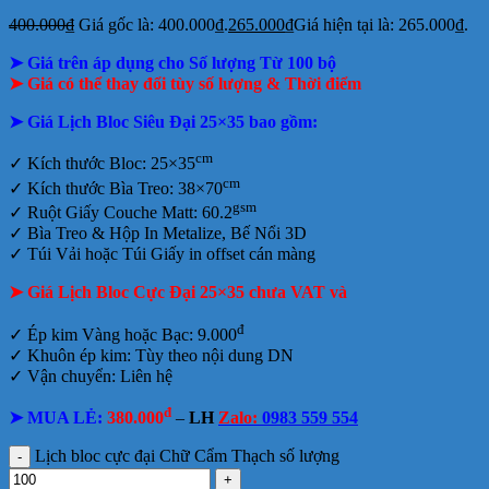
400.000
₫
Giá gốc là: 400.000₫.
265.000
₫
Giá hiện tại là: 265.000₫.
➤ Giá trên áp dụng cho Số lượng Từ 100 bộ
➤ Giá có thể thay đổi tùy số lượng & Thời điểm
➤ Giá Lịch Bloc Siêu Đại 25×35 bao gồm:
cm
✓
Kích thước Bloc: 25×35
cm
✓ Kích thước Bìa Treo: 38×70
gsm
✓ Ruột Giấy Couche Matt: 60.2
✓
Bìa Treo & Hộp In Metalize, Bế Nổi 3D
✓ Túi Vải hoặc Túi Giấy in offset
cán màng
➤ Giá Lịch Bloc Cực Đại 25×35 chưa VAT và
đ
✓ Ép kim Vàng hoặc Bạc: 9.000
✓ Khuôn ép kim: Tùy theo nội dung DN
✓ Vận chuyển: Liên hệ
đ
➤ MUA LẺ:
380.000
–
LH
Zalo:
0983 559 554
Lịch bloc cực đại Chữ Cẩm Thạch số lượng