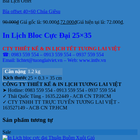
Bìa Lịch Offet
Bìa offset 40×60 Chúa Giêsu
90.000
₫
Giá gốc là: 90.000₫.
72.000
₫
Giá hiện tại là: 72.000₫.
In Lịch Bloc Cực Đại 25×35
CTY THIẾT KẾ & IN LỊCH TẾT TƯƠNG LAI VIỆT
☎: 0983 559 554 – 0913 559 554 – 0937 559 554
Email: lichtet@tuonglaiviet.vn – Web: www.intlv.vn
Cân nặng
1.2 kg
Kích thước
25 × 0.3 × 35 cm
CÔNG TY THIẾT KẾ & IN LỊCH TƯƠNG LAI VIỆT
➤ Hotline: 0983 559 554 - 0913 559 554 - 0937 559 554
✓ Thái Quốc Tùng - 1635.22449 - ACB CN TP.HCM
✓ CTY TNHH TT TRỰC TUYẾN TƯƠNG LAI VIỆT -
163527149 - ACB CN TP.HCM
Sản phẩm tương tự
Sale