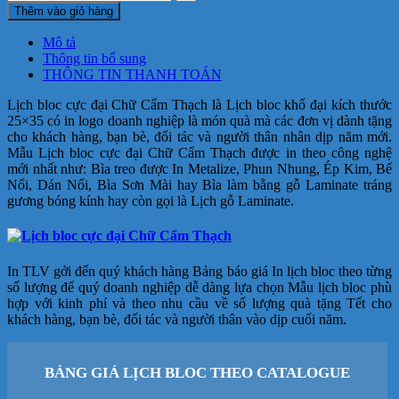
Thêm vào giỏ hàng
Mô tả
Thông tin bổ sung
THÔNG TIN THANH TOÁN
Lịch bloc cực đại Chữ Cẩm Thạch là Lịch bloc khổ đại kích thước
25×35 có in logo doanh nghiệp là món quà mà các đơn vị dành tặng
cho khách hàng, bạn bè, đối tác và người thân nhân dịp năm mới.
Mẫu Lịch bloc cực đại Chữ Cẩm Thạch
được in theo công nghệ
mới nhất như: Bìa treo được In Metalize, Phun Nhung, Ép Kim, Bế
Nổi, Dán Nổi, Bìa Sơn Mài hay Bìa làm bằng gỗ Laminate tráng
gương bóng kính hay còn gọi là Lịch gỗ Laminate.
In TLV gởi đến quý khách hàng Bảng báo giá In lịch bloc theo từng
số lượng để quý doanh nghiệp dễ dàng lựa chọn Mẫu lịch bloc phù
hợp với kinh phí và theo nhu cầu về số lượng quà tặng Tết cho
khách hàng, bạn bè, đối tác và người thân vào dịp cuối năm.
BẢNG GIÁ LỊCH BLOC THEO CATALOGUE