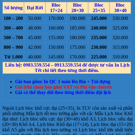
Bloc
Bloc
Bloc
Bloc
Số lượng
Đại Rời
17×24
20×30
25×35
30×40
100 – 200
50.000
170.000
190.000
245.000
330.000
300 – 400
48.000
160.000
185.000
240.000
325.000
500 – 700
45.000
155.000
180.000
235.000
320.000
800 – 900
42.000
150.000
175.000
230.000
315.000
Từ 1.000
40.000
145.000
170.000
225.000
310.000
Liên hệ: 0983.559.554 – 0913.559.554 để được tư vấn In Lịch
Tết chi tiết theo từng thời điểm.
Giá bao gồm: In QC 1 màu lên Bìa + Túi đựng
Giá trên chưa bao gồm VAT và Phí vận chuyển
Giá có thể thay đổi theo từng thời điểm đặt lịch
Ngoài Lịch bloc khổ cực đại (25×35), In TLV còn sản xuất và phân
phối những Mẫu lịch tết treo tường gắn với các Mẫu Lịch bloc Khổ
đại như: Lịch bloc siêu cực đại (30×40) khổ A3, Lịch bloc siêu đại
(20×30) Khổ A4, Lịch bloc Khổ đại (17×24), Lịch bloc đại (15×20)
khổ A5 gắn với Bìa lịch treo tường và Lịch bloc khổ lớn nhất hiện