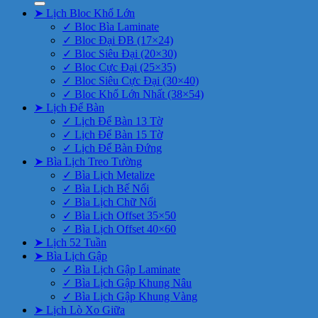
➤ Lịch Bloc Khổ Lớn
✓ Bloc Bìa Laminate
✓ Bloc Đại ĐB (17×24)
✓ Bloc Siêu Đại (20×30)
✓ Bloc Cực Đại (25×35)
✓ Bloc Siêu Cực Đại (30×40)
✓ Bloc Khổ Lớn Nhất (38×54)
➤ Lịch Để Bàn
✓ Lịch Để Bàn 13 Tờ
✓ Lịch Để Bàn 15 Tờ
✓ Lịch Để Bàn Đứng
➤ Bìa Lịch Treo Tường
✓ Bìa Lịch Metalize
✓ Bìa Lịch Bế Nổi
✓ Bìa Lịch Chữ Nổi
✓ Bìa Lịch Offset 35×50
✓ Bìa Lịch Offset 40×60
➤ Lịch 52 Tuần
➤ Bìa Lịch Gập
✓ Bìa Lịch Gập Laminate
✓ Bìa Lịch Gập Khung Nâu
✓ Bìa Lịch Gập Khung Vàng
➤ Lịch Lò Xo Giữa