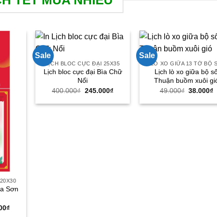
Sale
Sale
LỊCH BLOC CỰC ĐẠI 25X35
LÒ XO GIỮA 13 TỜ BỘ 
Lịch bloc cực đại Bìa Chữ
Lịch lò xo giữa bộ s
Nổi
Thuận buồm xuôi gi
Giá
Giá
Giá
G
400.000
₫
245.000
₫
49.000
₫
38.000
₫
gốc
hiện
gốc
h
là:
tại
là:
t
400.000₫.
là:
49.000₫.
l
245.000₫.
3
 20X30
Bìa Sơn
Giá
00
₫
hiện