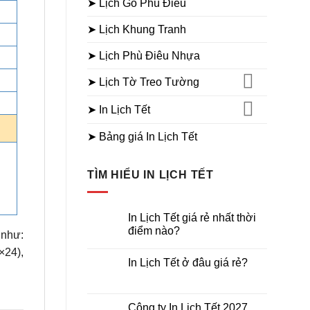
➤ Lịch Gỗ Phù Điêu
➤ Lịch Khung Tranh
➤ Lịch Phù Điêu Nhựa
➤ Lịch Tờ Treo Tường
➤ In Lịch Tết
➤ Bảng giá In Lịch Tết
TÌM HIỂU IN LỊCH TẾT
In Lịch Tết giá rẻ nhất thời
điểm nào?
 như:
Không
×24),
có
In Lịch Tết ở đâu giá rẻ?
bình
luận
Không
ở
có
In
bình
Lịch
luận
Công ty In Lịch Tết 2027
Tết