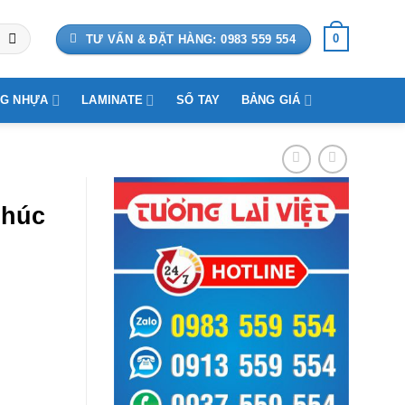
0
TƯ VẤN & ĐẶT HÀNG: 0983 559 554
G NHỰA
LAMINATE
SỔ TAY
BẢNG GIÁ
c
phúc