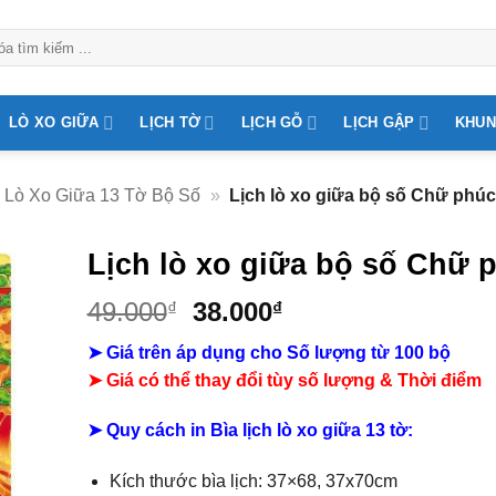
LÒ XO GIỮA
LỊCH TỜ
LỊCH GỖ
LỊCH GẬP
KHUN
Lò Xo Giữa 13 Tờ Bộ Số
»
Lịch lò xo giữa bộ số Chữ phú
Lịch lò xo giữa bộ số Chữ 
Giá
Giá
49.000
38.000
₫
₫
gốc
hiện
➤ Giá trên áp dụng cho Số lượng từ 100 bộ
là:
tại
➤ Giá có thể thay đổi tùy số lượng & Thời điểm
49.000₫.
là:
38.000₫.
➤
Quy cách in Bìa lịch lò xo giữa 13 tờ:
Kích thước bìa lịch: 37×68, 37x70cm