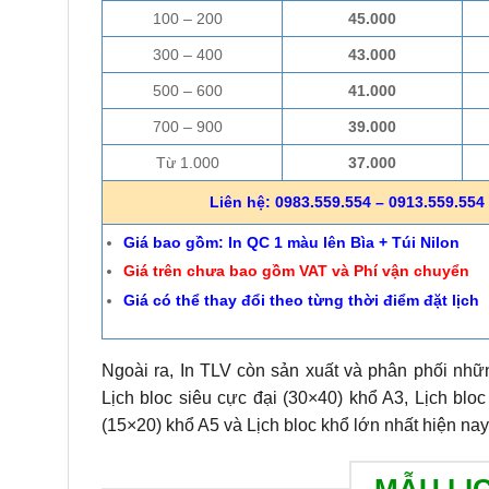
100 – 200
45.000
300 – 400
43.000
500 – 600
41.000
700 – 900
39.000
Từ 1.000
37.000
Liên hệ: 0983.559.554 – 0913.559.554 
Giá bao gồm: In QC 1 màu lên Bìa + Túi Nilon
Giá trên chưa bao gồm VAT và Phí vận chuyển
Giá có thể thay đổi theo từng thời điểm đặt lịch
Ngoài ra, In TLV còn sản xuất và phân phối nhữn
Lịch bloc siêu cực đại (30×40) khổ A3, Lịch bloc
(15×20) khổ A5 và Lịch bloc khổ lớn nhất hiện nay
MẪU LỊ