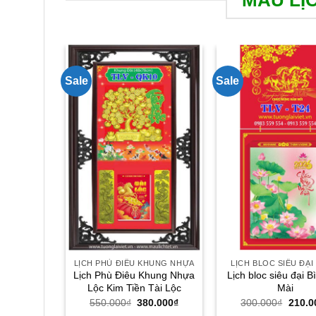
Sale
Sale
LỊCH PHÙ ĐIÊU KHUNG NHỰA
LỊCH BLOC SIÊU ĐẠI
Lịch Phù Điêu Khung Nhựa
Lịch bloc siêu đại 
Lộc Kim Tiền Tài Lộc
Mài
Giá
Giá
Giá
550.000
₫
380.000
₫
300.000
₫
210.0
gốc
hiện
gốc