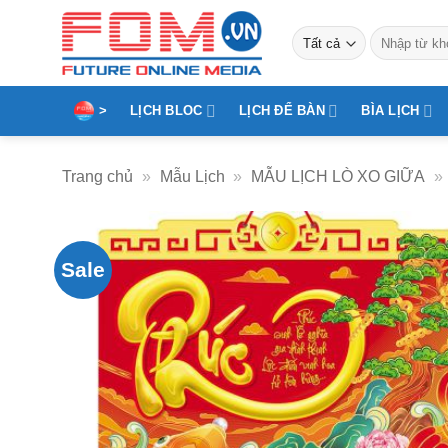
Bỏ
Tìm
qua
kiếm:
nội
dung
>
LỊCH BLOC
LỊCH ĐỂ BÀN
BÌA LỊCH
Trang chủ
»
Mẫu Lịch
»
MẪU LỊCH LÒ XO GIỮA
»
Sale