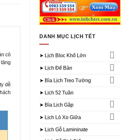
DANH MỤC LỊCH TẾT
ần có
➤ Lịch Bloc Khổ Lớn
 tặng
➤ Lịch Để Bàn
➤ Bìa Lịch Treo Tường
ty dễ
khách
➤ Lịch 52 Tuần
➤ Bìa Lịch Gập
➤ Lịch Lò Xo Giữa
➤ Lịch Gỗ Lamininate