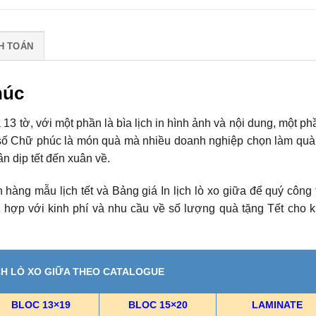
H TOÁN
húc
a 13 tờ, với một phần là bìa lịch in hình ảnh và nội dung, một ph
ộ số Chữ phúc là món quà mà nhiều doanh nghiệp chọn làm quà
n dịp tết đến xuân về.
àng mẫu lịch tết và Bảng giá In lịch lò xo giữa để quý công 
 hợp với kinh phí và nhu cầu về số lượng quà tặng Tết cho 
ỊCH LÒ XO GIỮA THEO CATALOGUE
BLOC 13×19
BLOC 15×20
LAMINATE