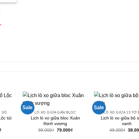
tại
00₫.
là:
210.000₫.
:
T
4
n
Sale
Sale
Ộ SỐ
LÒ XO GIỮA GẮN BLOC
LÒ XO GIỮA 13 TỜ
Lộc túi
Lịch lò xo giữa bloc Xuân
Lịch lò xo giữa bộ 
thịnh vượng
xanh
Giá
Giá
Giá
Giá
₫
99.000
₫
79.000
₫
49.000
₫
38.0
hiện
gốc
hiện
gốc
tại
là:
tại
là: