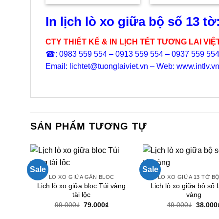
là:
tại
là:
550.000₫.
là:
300.0
380.000₫.
In lịch lò xo giữa bộ số 13 tờ
CTY THIẾT KẾ & IN LỊCH TẾT TƯƠNG LAI VIỆ
☎: 0983 559 554 – 0913 559 554 – 0937 559 55
Email: lichtet@tuonglaiviet.vn – Web: www.intlv.v
SẢN PHẨM TƯƠNG TỰ
Sale
Sale
LÒ XO GIỮA GẮN BLOC
LÒ XO GIỮA 13 TỜ B
Lịch lò xo giữa bloc Túi vàng
Lịch lò xo giữa bộ số 
tài lộc
vàng
Giá
Giá
Giá
99.000
₫
79.000
₫
49.000
₫
38.000
gốc
hiện
gốc
là:
tại
là: