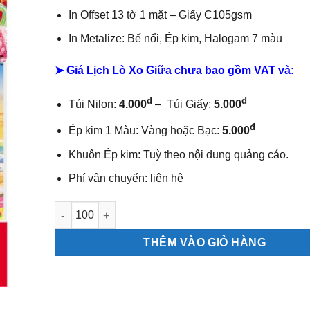
In Offset 13 tờ 1 mặt –
Giấy C105gsm
In Metalize: Bế nổi, Ép kim, Halogam 7 màu
➤ Giá Lịch Lò Xo Giữa chưa bao gồm
VAT và:
đ
đ
Túi Nilon:
4.000
– Túi Giấy:
5.000
đ
Ép kim 1 Màu: Vàng hoặc Bạc:
5.000
Khuôn Ép kim: Tuỳ theo nội dung quảng cáo.
Phí vận chuyển: liên hệ
Lịch lò xo giữa bộ số Chữ phúc số lượng
THÊM VÀO GIỎ HÀNG