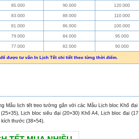
85.000
90.000
120.000
83.000
88.000
110.000
81.000
86.000
100.000
79.000
84.000
95.000
77.000
82.000
90.000
để được tư vấn In Lịch Tết chi tiết theo từng thời điểm.
g Mẫu lịch tết treo tường gắn với các Mẫu Lịch bloc Khổ đại
 (25×35), Lịch bloc siêu đại (20×30) Khổ A4, Lịch bloc đại (17
 kích thước (38×54).
CH TẾT MUA NHIỀU