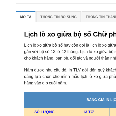
MÔ TẢ
THÔNG TIN BỔ SUNG
THÔNG TIN THAN
Lịch lò xo giữa bộ số Chữ p
Lịch lò xo giữa bộ số hay còn gọi là lịch lò xo giữ
gắn với bộ số 13 tờ 12 tháng. Lịch lò xo giữa b
cho khách hàng, bạn bè, đối tác và người thân nhâ
Nắm được nhu cầu đó, In TLV gởi đến quý khách h
dàng lựa chọn cho mình mẫu lịch lò xo giữa phù
hàng vào dịp cuối năm.
BẢNG GIÁ IN L
SỐ LƯỢNG
13 TỜ