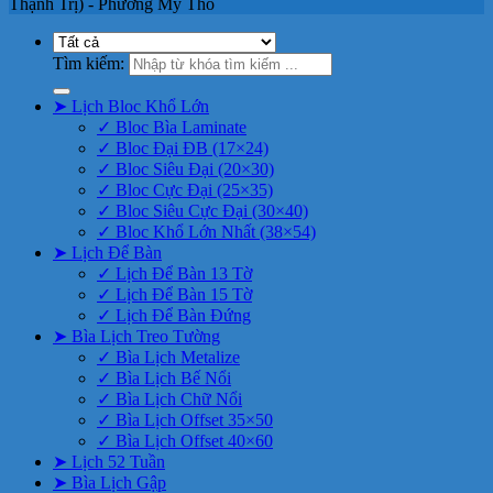
Thạnh Trị) - Phường Mỹ Tho
Tìm kiếm:
➤ Lịch Bloc Khổ Lớn
✓ Bloc Bìa Laminate
✓ Bloc Đại ĐB (17×24)
✓ Bloc Siêu Đại (20×30)
✓ Bloc Cực Đại (25×35)
✓ Bloc Siêu Cực Đại (30×40)
✓ Bloc Khổ Lớn Nhất (38×54)
➤ Lịch Để Bàn
✓ Lịch Để Bàn 13 Tờ
✓ Lịch Để Bàn 15 Tờ
✓ Lịch Để Bàn Đứng
➤ Bìa Lịch Treo Tường
✓ Bìa Lịch Metalize
✓ Bìa Lịch Bế Nổi
✓ Bìa Lịch Chữ Nổi
✓ Bìa Lịch Offset 35×50
✓ Bìa Lịch Offset 40×60
➤ Lịch 52 Tuần
➤ Bìa Lịch Gập