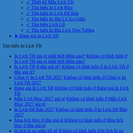
✓ Thiết kế Mẫu Lịch Tết
✓ Tìm hiểu In Lịch Bloc
✓ Tìm hiểu In Lịch Để Bàn
✓ Tìm hiểu In Bìa Lò Xo Giữa
✓ Tìm hiểu Lịch Gỗ
✓ Tìm hiểu In Bìa Lịch Treo Tường
➤ Bảng giá In Lịch Tết
Tìm hiểu In Lịch Tết
In Lịch Tết giá rẻ nhất thời điểm nào?
Không có bình luận
ở
In Lịch Tết giá rẻ nhất thời điểm nào?
In Lịch Tết ở đâu giá rẻ?
Không có bình luận
ở In Lịch Tết ở
đâu giá rẻ?
Công ty In Lịch Tết 2027
Không có bình luận
ở Công ty In
Lịch Tết 2027
Bảng giá In Lịch Tết
Không có bình luận
ở Bảng giá In Lịch
Tết
Mẫu Lịch Bloc 2027 giá rẻ
Không có bình luận
ở Mẫu Lịch
Bloc 2027 giá rẻ
In Lịch Để Bàn 2027
Không có bình luận
ở In Lịch Để Bàn
2027
Mua lịch bloc ở đâu giá rẻ
Không có bình luận
ở Mua lịch
bloc ở đâu giá rẻ
In lịch lò xo giữa bộ số
Không có bình luận
ở In lịch lò xo