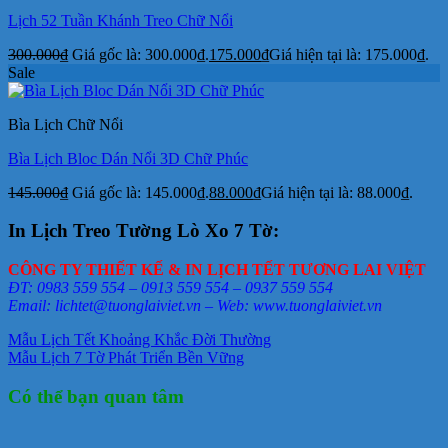
Lịch 52 Tuần Khánh Treo Chữ Nổi
300.000
₫
Giá gốc là: 300.000₫.
175.000
₫
Giá hiện tại là: 175.000₫.
Sale
Bìa Lịch Chữ Nổi
Bìa Lịch Bloc Dán Nổi 3D Chữ Phúc
145.000
₫
Giá gốc là: 145.000₫.
88.000
₫
Giá hiện tại là: 88.000₫.
In Lịch Treo Tường Lò Xo 7 Tờ:
CÔNG TY THIẾT KẾ & IN LỊCH TẾT TƯƠNG LAI VIỆT
ĐT: 0983 559 554 – 0913 559 554 – 0937 559 554
Email: lichtet@tuonglaiviet.vn – Web: www.tuonglaiviet.vn
Mẫu Lịch Tết Khoảng Khắc Đời Thường
Mẫu Lịch 7 Tờ Phát Triển Bền Vững
Có thể bạn quan tâm