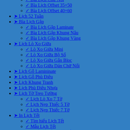
✓ Bìa Lịch Offset 35×50
✓ Bìa Lịch Offset 40×60
➤ Lịch 52 Tuần
➤ Bìa Lịch Gập
✓ Bìa Lịch Gập Laminate
✓ Bìa Lịch Gập Khung Nâu
✓ Bìa Lịch Gập Khung Vàng
➤ Lịch Lò Xo Giữa
✓ Lò Xo Giữa Mini
✓ Lò Xo Giữa Bộ Số
✓ Lò Xo Giữa Gắn Bloc
✓ Lò Xo Giữa Dán Chữ Nổi
➤ Lịch Gỗ Lamininate
➤ Lịch Gỗ Phù Điêu
➤ Lịch Khung Tranh
➤ Lịch Phù Điêu Nhựa
➤ Lịch Tờ Treo Tường
✓ Lịch Lò Xo 7 Tờ
✓ Lịch Nẹp Thiếc 5 Tờ
✓ Lịch Nẹp Thiếc 7 Tờ
➤ In Lịch Tết
✓ Tìm hiểu Lịch Tết
✓ Mẫu Lịch Tết