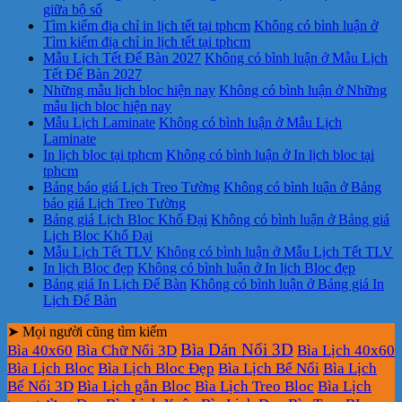
giữa bộ số
Tìm kiếm địa chỉ in lịch tết tại tphcm
Không có bình luận
ở
Tìm kiếm địa chỉ in lịch tết tại tphcm
Mẫu Lịch Tết Để Bàn 2027
Không có bình luận
ở Mẫu Lịch
Tết Để Bàn 2027
Những mẫu lịch bloc hiện nay
Không có bình luận
ở Những
mẫu lịch bloc hiện nay
Mẫu Lịch Laminate
Không có bình luận
ở Mẫu Lịch
Laminate
In lịch bloc tại tphcm
Không có bình luận
ở In lịch bloc tại
tphcm
Bảng báo giá Lịch Treo Tường
Không có bình luận
ở Bảng
báo giá Lịch Treo Tường
Bảng giá Lịch Bloc Khổ Đại
Không có bình luận
ở Bảng giá
Lịch Bloc Khổ Đại
Mẫu Lịch Tết TLV
Không có bình luận
ở Mẫu Lịch Tết TLV
In lịch Bloc đẹp
Không có bình luận
ở In lịch Bloc đẹp
Bảng giá In Lịch Để Bàn
Không có bình luận
ở Bảng giá In
Lịch Để Bàn
➤ Mọi người cũng tìm kiếm
Bìa Dán Nổi 3D
Bìa 40x60
Bìa Chữ Nổi 3D
Bìa Lịch 40x60
Bìa Lịch Bloc
Bìa Lịch Bloc Đẹp
Bìa Lịch Bế Nổi
Bìa Lịch
Bế Nổi 3D
Bìa Lịch gắn Bloc
Bìa Lịch Treo Bloc
Bìa Lịch