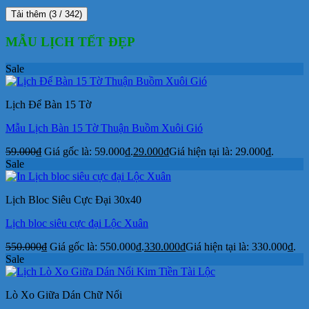
Tải thêm
(
3
/ 342)
MẪU LỊCH TẾT ĐẸP
Sale
Lịch Để Bàn 15 Tờ
Mẫu Lịch Bàn 15 Tờ Thuận Buồm Xuôi Gió
59.000
₫
Giá gốc là: 59.000₫.
29.000
₫
Giá hiện tại là: 29.000₫.
Sale
Lịch Bloc Siêu Cực Đại 30x40
Lịch bloc siêu cực đại Lộc Xuân
550.000
₫
Giá gốc là: 550.000₫.
330.000
₫
Giá hiện tại là: 330.000₫.
Sale
Lò Xo Giữa Dán Chữ Nổi