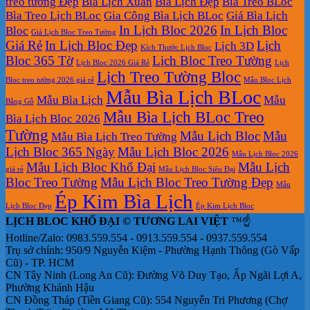
treo tường Đẹp
Bìa Lịch Xuân
Bìa Lịch Đẹp
Bìa Treo BLoc
Bìa Treo Lịch BLoc
Gia Công Bìa Lịch BLoc
Giá Bìa Lịch
In Lịch Bloc 2026
In Lịch Bloc
Bloc
Giá Lịch Bloc Treo Tường
Giá Rẻ
In Lịch Bloc Đẹp
Lịch
Lịch 3D
Kích Thước Lịch Bloc
Bloc 365 Tờ
Lịch Bloc Treo Tường
Lịch Bloc 2026 Giá Rẻ
Lịch
Lịch Treo Tường Bloc
Bloc treo tường 2026 giá rẻ
Mẫu Bloc Lịch
Mẫu Bìa Lịch BLoc
Mẫu Bìa Lịch
Mẫu
Bằng Gỗ
Mẫu Bìa Lịch BLoc Treo
Bìa Lịch Bloc 2026
Tường
Mẫu Lịch Bloc
Mẫu
Mẫu Bìa Lịch Treo Tường
Lịch Bloc 365 Ngày
Mẫu Lịch Bloc 2026
Mẫu Lịch Bloc 2026
Mẫu Lịch Bloc Khổ Đại
Mẫu Lịch
giá rẻ
Mẫu Lịch Bloc Siêu Đại
Bloc Treo Tường
Mẫu Lịch Bloc Treo Tường Đẹp
Mẫu
Ép Kim Bìa Lịch
Lịch Bloc Đẹp
Ép Kim Lịch Bloc
LỊCH BLOC KHỔ ĐẠI © TƯƠNG LAI VIỆT
™☝️
Hotline/Zalo: 0983.559.554 - 0913.559.554 - 0937.559.554
Trụ sở chính: 950/9 Nguyễn Kiệm - Phường Hạnh Thông (Gò Vấp
Cũ) - TP. HCM
CN Tây Ninh (Long An Cũ): Đường Võ Duy Tạo, Ấp Ngãi Lợi A,
Phường Khánh Hậu
CN Đồng Tháp (Tiền Giang Cũ): 554 Nguyễn Tri Phương (Chợ