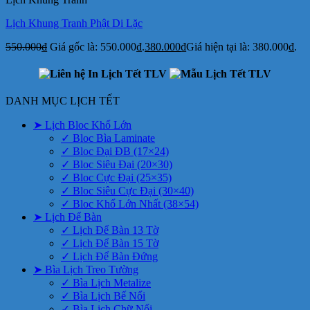
Lịch Khung Tranh Phật Di Lặc
550.000
₫
Giá gốc là: 550.000₫.
380.000
₫
Giá hiện tại là: 380.000₫.
DANH MỤC LỊCH TẾT
➤ Lịch Bloc Khổ Lớn
✓ Bloc Bìa Laminate
✓ Bloc Đại ĐB (17×24)
✓ Bloc Siêu Đại (20×30)
✓ Bloc Cực Đại (25×35)
✓ Bloc Siêu Cực Đại (30×40)
✓ Bloc Khổ Lớn Nhất (38×54)
➤ Lịch Để Bàn
✓ Lịch Để Bàn 13 Tờ
✓ Lịch Để Bàn 15 Tờ
✓ Lịch Để Bàn Đứng
➤ Bìa Lịch Treo Tường
✓ Bìa Lịch Metalize
✓ Bìa Lịch Bế Nổi
✓ Bìa Lịch Chữ Nổi