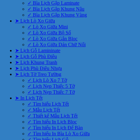
✓ Bìa Lịch Gập Laminate
✓ Bìa Lịch Gập Khung Nâu
✓ Bìa Lịch Gập Khung Vàng
➤ Lịch Lò Xo Giữa
✓ Lò Xo Giữa Mini
✓ Lò Xo Giữa Bộ Số
✓ Lò Xo Giữa Gắn Bloc
✓ Lò Xo Giữa Dán Chữ Nổi
➤ Lịch Gỗ Lamininate
➤ Lịch Gỗ Phù Điêu
➤ Lịch Khung Tranh
➤ Lịch Phù Điêu Nhựa
➤ Lịch Tờ Treo Tường
✓ Lịch Lò Xo 7 Tờ
✓ Lịch Nẹp Thiếc 5 Tờ
✓ Lịch Nẹp Thiếc 7 Tờ
➤ In Lịch Tết
✓ Tìm hiểu Lịch Tết
✓ Mẫu Lịch Tết
✓ Thiết kế Mẫu Lịch Tết
✓ Tìm hiểu In Lịch Bloc
✓ Tìm hiểu In Lịch Để Bàn
✓ Tìm hiểu In Bìa Lò Xo Giữa
✓ Tìm hiểu Lịch Gỗ