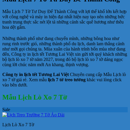
Mẫu Lịch 7 Tờ Tư Duy Để Thành Công với lợi thế khổ lớn kết hợp
với công nghệ và máy in hiện đại nhất hiện nay tạo nên những bức
tranh trung thực sắc nét lột tả những cảnh sắc quê hương như thêu
hoa dệt gấm.
Những thành phố như đang chuyển mình, những bông hoa như
rung rinh trước gió, những thành phố du lịch, danh lam thắng cảnh
như mời gọi chúng ta. Mùa xuân của hành trình bốn mùa như đang
đến, Công ty in lịch tết Tương Lai Việt xin gửi tới quý khách những
bộ lịch lò xo 7 tờ năm 2027, trong đó bộ lịch lò xo 7 tờ dáng ngọc
cùng lời chúc năm mới An khang, thịnh vượng.
Công ty in lịch tết Tương Lai Việt
Chuyên cung cấp Mẫu Lịch lò
xo 7 tờ giá rẻ. Xem mẫu
lịch 7 tờ treo tường
khác vui lòng click
vào bên dưới.
Mẫu Lịch Lò Xo 7 Tờ
Sale
Lịch Lò Xo 7 Tờ