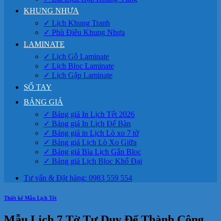
KHUNG NHỰA
✓ Lịch Khung Tranh
✓ Phù Điêu Khung Nhựa
LAMINATE
✓ Lịch Gỗ Laminate
✓ Lịch Bloc Laminate
✓ Lịch Gập Laminate
SỔ TAY
BẢNG GIÁ
✓ Bảng giá In Lịch Tết 2026
✓ Bảng giá In Lịch Để Bàn
✓ Bảng giá in Lịch Lò xo 7 tờ
✓ Bảng giá Lịch Lò Xo Giữa
✓ Bảng giá Bìa Lịch Gắn Bloc
✓ Bảng giá Lịch Bloc Khổ Đại
Tư vấn & Đặt hàng: 0983 559 554
Thiết kế Mẫu Lịch Tết
Mẫu Lịch 7 Tờ Tư Duy Để Thành Công