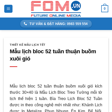
Bỏ
0
qua
nội
dung
TƯ VẤN & ĐẶT HÀNG: 0983 559 554
THIẾT KẾ MẪU LỊCH TẾT
Mẫu lịch bloc 52 tuần thuận buồm
xuôi gió
Mẫu lịch bloc 52 tuần thuận buồm xuôi gió kích
thước 30×40 là Mẫu Lịch Bloc Treo Tường mỗi tờ
lịch thể hiện 1 tuần.
Bìa Treo Lịch Bloc 52 Tuần
được in theo công nghệ mới nhất như: Khánh Lịch
được In Metalize, Phun Nhung, Ép Kim, Bế Nổi,