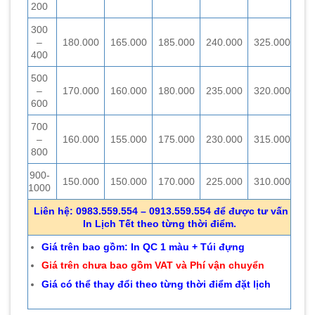
200
300
–
180.000
165.000
185.000
240.000
325.000
400
500
–
170.000
160.000
180.000
235.000
320.000
600
700
–
160.000
155.000
175.000
230.000
315.000
800
900-
150.000
150.000
170.000
225.000
310.000
1000
Liên hệ: 0983.559.554 – 0913.559.554 để được tư vấn
In Lịch Tết theo từng thời điểm.
Giá trên bao gồm: In QC 1 màu + Túi đựng
Giá trên chưa bao gồm VAT và Phí vận chuyển
Giá có thể thay đổi theo từng thời điểm đặt lịch