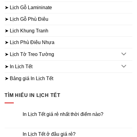
➤ Lịch Gỗ Lamininate
➤ Lịch Gỗ Phù Điêu
➤ Lịch Khung Tranh
➤ Lịch Phù Điêu Nhựa
➤ Lịch Tờ Treo Tường
➤ In Lịch Tết
➤ Bảng giá In Lịch Tết
TÌM HIỂU IN LỊCH TẾT
In Lịch Tết giá rẻ nhất thời điểm nào?
Không
có
bình
luận
In Lịch Tết ở đâu giá rẻ?
ở