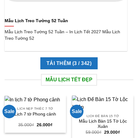
Mẫu Lịch Treo Tường 52 Tuần
Mẫu Lịch Treo Tường 52 Tuần – In Lịch Tết 2027 Mẫu Lịch
Treo Tường 52
TẢI THÊM
(
3
/ 342)
MẪU LỊCH TẾT ĐẸP
LỊCH NẸP THIẾC 7 TỜ
Sale
Sale
Lịch 7 tờ Phong cảnh
LỊCH ĐỂ BÀN 15 TỜ
Mẫu Lịch Bàn 15 Tờ Lộc
Giá
Giá
35.000
₫
26.000
₫
Xuân
gốc
hiện
Giá
Giá
59.000
₫
29.000
₫
là:
tại
gốc
hiện
35.000₫.
là: