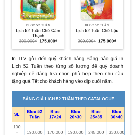
BLOC 52 TUẦN
BLOC 52 TUẦN
Lịch 52 Tuần Chữ Cẩm
Lịch 52 Tuần Chữ Lộc
Thạch
Giá
Giá
Giá
Giá
300.000
₫
175.000
₫
300.000
₫
175.000
₫
gốc
hiện
gốc
hiện
là:
tại
là:
tại
300.000₫.
là:
300.000₫.
là:
175.000₫.
175.000₫.
In TLV gởi đến quý khách hàng Bảng báo giá In
Lịch 52 Tuần theo từng số lượng để quý doanh
nghiệp dễ dàng lựa chọn phù hợp theo nhu cầu
tặng quà Tết cho khách hàng vào dịp cuối năm.
BẢNG GIÁ LỊCH 52 TUẦN THEO CATALOGUE
Bloc 52
Bloc
Bloc
Bloc
Bloc
SL
Tuần
17×24
20×30
25×35
30×40
100
–
190.000
170.000
190.000
245.000
330.000