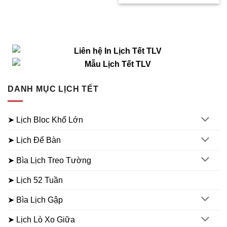
là:
tại
26.000₫.
59.000₫.
là:
29.000₫.
DANH MỤC LỊCH TẾT
➤ Lịch Bloc Khổ Lớn
➤ Lịch Để Bàn
➤ Bìa Lịch Treo Tường
➤ Lịch 52 Tuần
➤ Bìa Lịch Gập
➤ Lịch Lò Xo Giữa