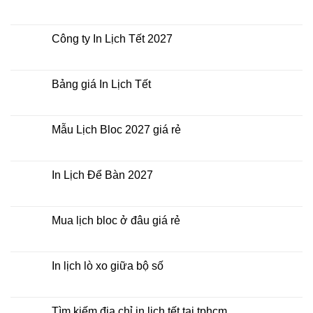
In
Không
Lịch
có
Tết
bình
giá
luận
Công ty In Lịch Tết 2027
rẻ
ở
nhất
In
Không
thời
Lịch
có
điểm
Tết
bình
nào?
ở
luận
Bảng giá In Lịch Tết
đâu
ở
giá
Công
Không
rẻ?
ty
có
In
bình
Lịch
luận
Mẫu Lịch Bloc 2027 giá rẻ
Tết
ở
2027
Bảng
Không
giá
có
In
bình
Lịch
luận
In Lịch Để Bàn 2027
Tết
ở
Mẫu
Không
Lịch
có
Bloc
bình
2027
luận
Mua lịch bloc ở đâu giá rẻ
giá
ở
rẻ
In
Không
Lịch
có
Để
bình
Bàn
luận
In lịch lò xo giữa bộ số
2027
ở
Mua
Không
lịch
có
bloc
bình
ở
luận
Tìm kiếm địa chỉ in lịch tết tại tphcm