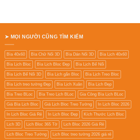
đẹp
luận
ở
Bảng
giá
In
Lịch
Để
Bàn
➤ MỌI NGƯỜI CŨNG TÌM KIẾM
Bìa 40x60
Bìa Chữ Nổi 3D
Bìa Dán Nổi 3D
Bìa Lịch 40x60
Bìa Lịch Bloc
Bìa Lịch Bloc Đẹp
Bìa Lịch Bế Nổi
Bìa Lịch Bế Nổi 3D
Bìa Lịch gắn Bloc
Bìa Lịch Treo Bloc
Bìa Lịch treo tường Đẹp
Bìa Lịch Xuân
Bìa Lịch Đẹp
Bìa Treo BLoc
Bìa Treo Lịch BLoc
Gia Công Bìa Lịch BLoc
Giá Bìa Lịch Bloc
Giá Lịch Bloc Treo Tường
In Lịch Bloc 2026
In Lịch Bloc Giá Rẻ
In Lịch Bloc Đẹp
Kích Thước Lịch Bloc
Lịch 3D
Lịch Bloc 365 Tờ
Lịch Bloc 2026 Giá Rẻ
Lịch Bloc Treo Tường
Lịch Bloc treo tường 2026 giá rẻ