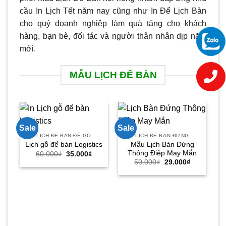
cầu In Lịch Tết năm nay cũng như In Để Lịch Bàn
cho quý doanh nghiệp làm quà tặng cho khách
hàng, bạn bè, đối tác và người thân nhân dịp năm
mới.
MẪU LỊCH ĐỂ BÀN
Sale
Sale
Sa
LỊCH ĐỂ BÀN ĐẾ GỖ
LỊCH ĐỂ BÀN ĐỨNG
Mẫu Lịch Bàn Đứng
Lịch gỗ để bàn Logistics
Thông Điệp May Mắn
Giá
Giá
60.000
₫
35.000
₫
gốc
hiện
Giá
Giá
50.000
₫
29.000
₫
là:
tại
gốc
hiện
60.000₫.
là:
là:
tại
35.000₫.
50.000₫.
là:
29.000₫.