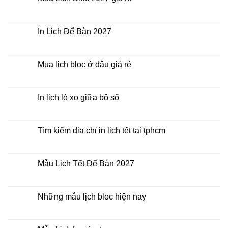
Tết
ở
2027
Bảng
Không
giá
có
In
bình
Lịch
luận
In Lịch Để Bàn 2027
Tết
ở
Mẫu
Không
Lịch
có
Bloc
bình
2027
luận
Mua lịch bloc ở đâu giá rẻ
giá
ở
rẻ
In
Không
Lịch
có
Để
bình
Bàn
luận
In lịch lò xo giữa bộ số
2027
ở
Mua
Không
lịch
có
bloc
bình
ở
luận
Tìm kiếm địa chỉ in lịch tết tại tphcm
đâu
ở
giá
In
Không
rẻ
lịch
có
lò
bình
xo
luận
Mẫu Lịch Tết Để Bàn 2027
giữa
ở
bộ
Tìm
Không
số
kiếm
có
địa
bình
chỉ
luận
Những mẫu lịch bloc hiện nay
in
ở
lịch
Mẫu
Không
tết
Lịch
có
tại
Tết
bình
tphcm
Để
luận