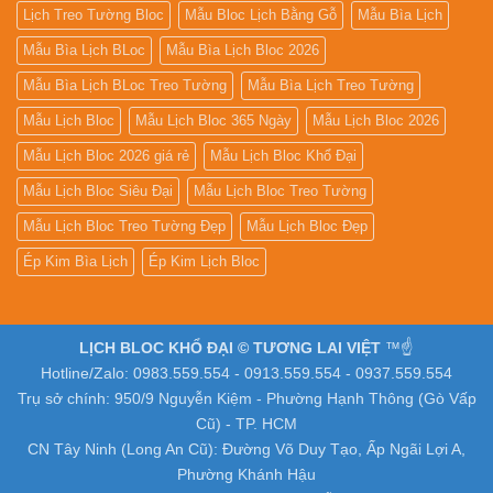
Lịch Treo Tường Bloc
Mẫu Bloc Lịch Bằng Gỗ
Mẫu Bìa Lịch
Mẫu Bìa Lịch BLoc
Mẫu Bìa Lịch Bloc 2026
Mẫu Bìa Lịch BLoc Treo Tường
Mẫu Bìa Lịch Treo Tường
Mẫu Lịch Bloc
Mẫu Lịch Bloc 365 Ngày
Mẫu Lịch Bloc 2026
Mẫu Lịch Bloc 2026 giá rẻ
Mẫu Lịch Bloc Khổ Đại
Mẫu Lịch Bloc Siêu Đại
Mẫu Lịch Bloc Treo Tường
Mẫu Lịch Bloc Treo Tường Đẹp
Mẫu Lịch Bloc Đẹp
Ép Kim Bìa Lịch
Ép Kim Lịch Bloc
LỊCH BLOC KHỔ ĐẠI © TƯƠNG LAI VIỆT
™☝️
Hotline/Zalo: 0983.559.554 - 0913.559.554 - 0937.559.554
Trụ sở chính: 950/9 Nguyễn Kiệm - Phường Hạnh Thông (Gò Vấp
Cũ) - TP. HCM
CN Tây Ninh (Long An Cũ): Đường Võ Duy Tạo, Ấp Ngãi Lợi A,
Phường Khánh Hậu