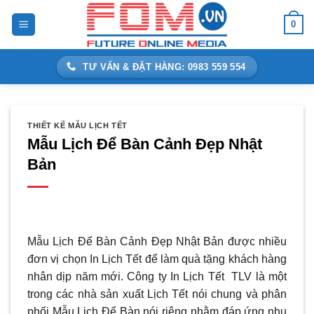
Bỏ
0
qua
nội
dung
TƯ VẤN & ĐẶT HÀNG: 0983 559 554
THIẾT KẾ MẪU LỊCH TẾT
Mẫu Lịch Để Bàn Cảnh Đẹp Nhật
Bản
Mẫu Lịch Để Bàn Cảnh Đẹp Nhật Bản được nhiều
đơn vị chọn In Lịch Tết để làm quà tặng khách hàng
nhân dịp năm mới. Công ty In Lịch Tết TLV là một
trong các nhà sản xuất Lịch Tết nói chung và phân
phối Mẫu Lịch Để Bàn nói riêng nhằm đáp ứng nhu