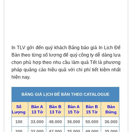
In TLV gởi đến quý khách Bảng báo giá In Lịch Để
Bàn theo từng số lượng để quý công ty dễ dàng lựa
chọn phù hợp theo nhu cầu làm quà Tết là phương
pháp quảng cáo hiệu quả với chi phí tiết kiệm nhất
hiện nay.
BẢNG GIÁ LỊCH ĐỂ BÀN THEO CATALOGUE
Số
Bàn A
Bàn B
Bàn A
Bàn B
Bàn
Lượng
13 Tờ
13 Tờ
15 Tờ
15 Tờ
Đứng
100
33.000
48.000
36.000
50.000
36.000
200
32.000
47.000
35.000
49.000
35.000