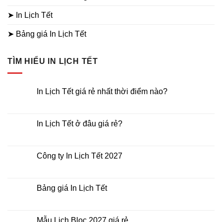
➤ In Lịch Tết
➤ Bảng giá In Lịch Tết
TÌM HIỂU IN LỊCH TẾT
In Lịch Tết giá rẻ nhất thời điểm nào?
Không
có
bình
luận
In Lịch Tết ở đâu giá rẻ?
ở
In
Không
Lịch
có
Tết
bình
giá
luận
Công ty In Lịch Tết 2027
rẻ
ở
nhất
In
Không
thời
Lịch
có
điểm
Tết
bình
nào?
ở
luận
Bảng giá In Lịch Tết
đâu
ở
giá
Công
Không
rẻ?
ty
có
In
bình
Lịch
luận
Mẫu Lịch Bloc 2027 giá rẻ