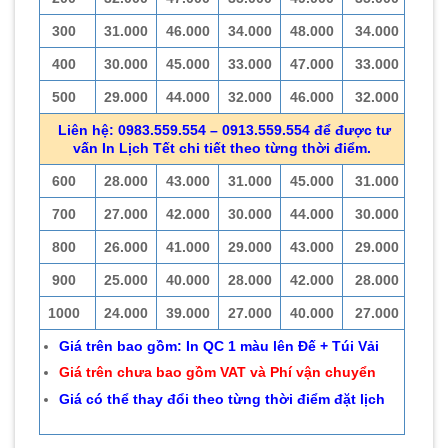
300
31.000
46.000
34.000
48.000
34.000
400
30.000
45.000
33.000
47.000
33.000
500
29.000
44.000
32.000
46.000
32.000
Liên hệ: 0983.559.554 – 0913.559.554 để được tư
vấn In Lịch Tết chi tiết theo từng thời điểm.
600
28.000
43.000
31.000
45.000
31.000
700
27.000
42.000
30.000
44.000
30.000
800
26.000
41.000
29.000
43.000
29.000
900
25.000
40.000
28.000
42.000
28.000
1000
24.000
39.000
27.000
40.000
27.000
Giá trên bao gồm: In QC 1 màu lên Đế + Túi Vải
Giá trên chưa bao gồm VAT và Phí vận chuyển
Giá có thể thay đổi theo từng thời điểm đặt lịch