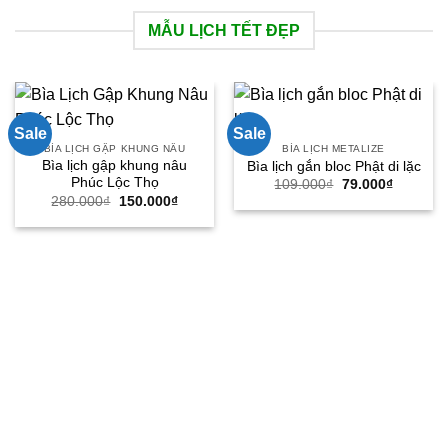
MẪU LỊCH TẾT ĐẸP
Sale
Sale
BÌA LỊCH GẬP KHUNG NÂU
BÌA LỊCH METALIZE
Bìa lịch gập khung nâu
Bìa lịch gắn bloc Phật di lặc
Phúc Lộc Thọ
Giá
Giá
109.000
₫
79.000
₫
gốc
hiện
Giá
Giá
280.000
₫
150.000
₫
là:
tại
gốc
hiện
109.000₫.
là:
là:
tại
79.000₫.
280.000₫.
là:
150.000₫.