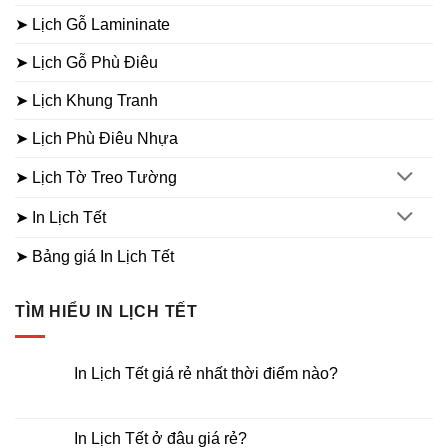
➤ Lịch Gỗ Lamininate
➤ Lịch Gỗ Phù Điêu
➤ Lịch Khung Tranh
➤ Lịch Phù Điêu Nhựa
➤ Lịch Tờ Treo Tường
➤ In Lịch Tết
➤ Bảng giá In Lịch Tết
TÌM HIỂU IN LỊCH TẾT
In Lịch Tết giá rẻ nhất thời điểm nào?
Không
có
bình
luận
In Lịch Tết ở đâu giá rẻ?
ở