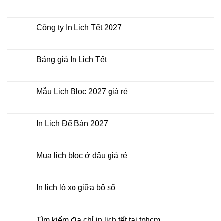
In
Không
Lịch
có
Tết
bình
giá
luận
Công ty In Lịch Tết 2027
rẻ
ở
nhất
In
Không
thời
Lịch
có
điểm
Tết
bình
nào?
ở
luận
Bảng giá In Lịch Tết
đâu
ở
giá
Công
Không
rẻ?
ty
có
In
bình
Lịch
luận
Mẫu Lịch Bloc 2027 giá rẻ
Tết
ở
2027
Bảng
Không
giá
có
In
bình
Lịch
luận
In Lịch Để Bàn 2027
Tết
ở
Mẫu
Không
Lịch
có
Bloc
bình
2027
luận
Mua lịch bloc ở đâu giá rẻ
giá
ở
rẻ
In
Không
Lịch
có
Để
bình
Bàn
luận
In lịch lò xo giữa bộ số
2027
ở
Mua
Không
lịch
có
bloc
bình
ở
luận
Tìm kiếm địa chỉ in lịch tết tại tphcm