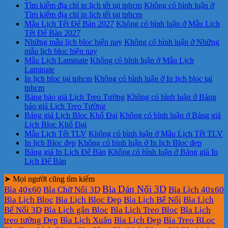
Tìm kiếm địa chỉ in lịch tết tại tphcm
Không có bình luận
ở
Tìm kiếm địa chỉ in lịch tết tại tphcm
Mẫu Lịch Tết Để Bàn 2027
Không có bình luận
ở Mẫu Lịch
Tết Để Bàn 2027
Những mẫu lịch bloc hiện nay
Không có bình luận
ở Những
mẫu lịch bloc hiện nay
Mẫu Lịch Laminate
Không có bình luận
ở Mẫu Lịch
Laminate
In lịch bloc tại tphcm
Không có bình luận
ở In lịch bloc tại
tphcm
Bảng báo giá Lịch Treo Tường
Không có bình luận
ở Bảng
báo giá Lịch Treo Tường
Bảng giá Lịch Bloc Khổ Đại
Không có bình luận
ở Bảng giá
Lịch Bloc Khổ Đại
Mẫu Lịch Tết TLV
Không có bình luận
ở Mẫu Lịch Tết TLV
In lịch Bloc đẹp
Không có bình luận
ở In lịch Bloc đẹp
Bảng giá In Lịch Để Bàn
Không có bình luận
ở Bảng giá In
Lịch Để Bàn
➤ Mọi người cũng tìm kiếm
Bìa Dán Nổi 3D
Bìa 40x60
Bìa Chữ Nổi 3D
Bìa Lịch 40x60
Bìa Lịch Bloc
Bìa Lịch Bloc Đẹp
Bìa Lịch Bế Nổi
Bìa Lịch
Bế Nổi 3D
Bìa Lịch gắn Bloc
Bìa Lịch Treo Bloc
Bìa Lịch
treo tường Đẹp
Bìa Lịch Xuân
Bìa Lịch Đẹp
Bìa Treo BLoc