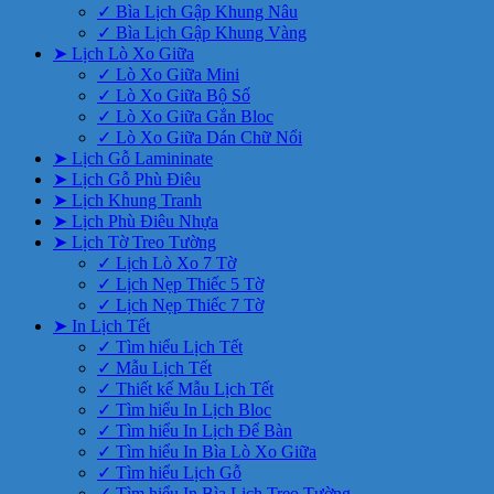
✓ Bìa Lịch Gập Khung Nâu
✓ Bìa Lịch Gập Khung Vàng
➤ Lịch Lò Xo Giữa
✓ Lò Xo Giữa Mini
✓ Lò Xo Giữa Bộ Số
✓ Lò Xo Giữa Gắn Bloc
✓ Lò Xo Giữa Dán Chữ Nổi
➤ Lịch Gỗ Lamininate
➤ Lịch Gỗ Phù Điêu
➤ Lịch Khung Tranh
➤ Lịch Phù Điêu Nhựa
➤ Lịch Tờ Treo Tường
✓ Lịch Lò Xo 7 Tờ
✓ Lịch Nẹp Thiếc 5 Tờ
✓ Lịch Nẹp Thiếc 7 Tờ
➤ In Lịch Tết
✓ Tìm hiểu Lịch Tết
✓ Mẫu Lịch Tết
✓ Thiết kế Mẫu Lịch Tết
✓ Tìm hiểu In Lịch Bloc
✓ Tìm hiểu In Lịch Để Bàn
✓ Tìm hiểu In Bìa Lò Xo Giữa
✓ Tìm hiểu Lịch Gỗ
✓ Tìm hiểu In Bìa Lịch Treo Tường