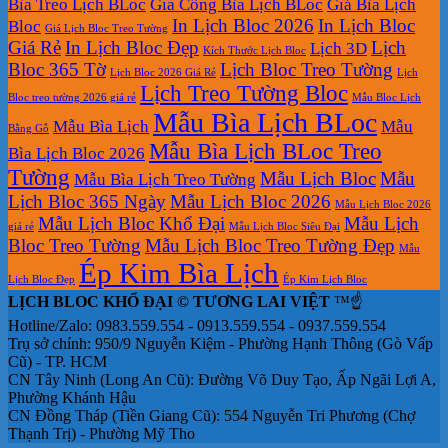
Bìa Treo Lịch BLoc
Gia Công Bìa Lịch BLoc
Giá Bìa Lịch
In Lịch Bloc 2026
In Lịch Bloc
Bloc
Giá Lịch Bloc Treo Tường
Giá Rẻ
In Lịch Bloc Đẹp
Lịch
Lịch 3D
Kích Thước Lịch Bloc
Bloc 365 Tờ
Lịch Bloc Treo Tường
Lịch Bloc 2026 Giá Rẻ
Lịch
Lịch Treo Tường Bloc
Bloc treo tường 2026 giá rẻ
Mẫu Bloc Lịch
Mẫu Bìa Lịch BLoc
Mẫu Bìa Lịch
Mẫu
Bằng Gỗ
Mẫu Bìa Lịch BLoc Treo
Bìa Lịch Bloc 2026
Tường
Mẫu Lịch Bloc
Mẫu
Mẫu Bìa Lịch Treo Tường
Lịch Bloc 365 Ngày
Mẫu Lịch Bloc 2026
Mẫu Lịch Bloc 2026
Mẫu Lịch Bloc Khổ Đại
Mẫu Lịch
giá rẻ
Mẫu Lịch Bloc Siêu Đại
Bloc Treo Tường
Mẫu Lịch Bloc Treo Tường Đẹp
Mẫu
Ép Kim Bìa Lịch
Lịch Bloc Đẹp
Ép Kim Lịch Bloc
LỊCH BLOC KHỔ ĐẠI © TƯƠNG LAI VIỆT
™☝️
Hotline/Zalo: 0983.559.554 - 0913.559.554 - 0937.559.554
Trụ sở chính: 950/9 Nguyễn Kiệm - Phường Hạnh Thông (Gò Vấp
Cũ) - TP. HCM
CN Tây Ninh (Long An Cũ): Đường Võ Duy Tạo, Ấp Ngãi Lợi A,
Phường Khánh Hậu
CN Đồng Tháp (Tiền Giang Cũ): 554 Nguyễn Tri Phương (Chợ
Thạnh Trị) - Phường Mỹ Tho