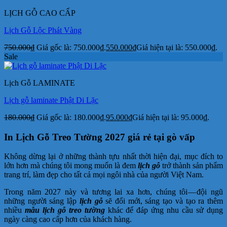
LỊCH GỖ CAO CẤP
Lịch Gỗ Lộc Phát Vàng
750.000
₫
Giá gốc là: 750.000₫.
550.000
₫
Giá hiện tại là: 550.000₫.
Sale
Lịch Gỗ LAMINATE
Lịch gỗ laminate Phật Di Lặc
180.000
₫
Giá gốc là: 180.000₫.
95.000
₫
Giá hiện tại là: 95.000₫.
In Lịch Gỗ Treo Tường 2027 giá rẻ tại gò vấp
Không dừng lại ở những thành tựu nhất thời hiện đại, mục đích to
lớn hơn mà chúng tôi mong muốn là đem
lịch gỗ
trở thành sản phẩm
trang trí, làm đẹp cho tất cả mọi ngôi nhà của người Việt Nam.
Trong năm 2027 này và tương lai xa hơn, chúng tôi — đội ngũ
những người sáng lập
lịch gỗ
sẽ đổi mới, sáng tạo và tạo ra thêm
nhiều
mẫu lịch gỗ treo tường
khác để đáp ứng nhu cầu sử dụng
ngày càng cao cấp hơn của khách hàng.