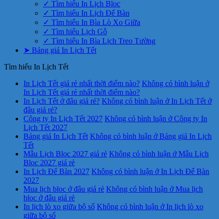
✓ Tìm hiểu In Lịch Bloc
✓ Tìm hiểu In Lịch Để Bàn
✓ Tìm hiểu In Bìa Lò Xo Giữa
✓ Tìm hiểu Lịch Gỗ
✓ Tìm hiểu In Bìa Lịch Treo Tường
➤ Bảng giá In Lịch Tết
Tìm hiểu In Lịch Tết
In Lịch Tết giá rẻ nhất thời điểm nào?
Không có bình luận
ở
In Lịch Tết giá rẻ nhất thời điểm nào?
In Lịch Tết ở đâu giá rẻ?
Không có bình luận
ở In Lịch Tết ở
đâu giá rẻ?
Công ty In Lịch Tết 2027
Không có bình luận
ở Công ty In
Lịch Tết 2027
Bảng giá In Lịch Tết
Không có bình luận
ở Bảng giá In Lịch
Tết
Mẫu Lịch Bloc 2027 giá rẻ
Không có bình luận
ở Mẫu Lịch
Bloc 2027 giá rẻ
In Lịch Để Bàn 2027
Không có bình luận
ở In Lịch Để Bàn
2027
Mua lịch bloc ở đâu giá rẻ
Không có bình luận
ở Mua lịch
bloc ở đâu giá rẻ
In lịch lò xo giữa bộ số
Không có bình luận
ở In lịch lò xo
giữa bộ số