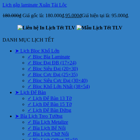
Lịch gập laminate Xuân Tài Lộc
180.000
₫
Giá gốc là: 180.000₫.
95.000
₫
Giá hiện tại là: 95.000₫.
DANH MỤC LỊCH TẾT
➤ Lịch Bloc Khổ Lớn
✓ Bloc Bìa Laminate
✓ Bloc Đại ĐB (17×24)
✓ Bloc Siêu Đại (20×30)
✓ Bloc Cực Đại (25×35)
✓ Bloc Siêu Cực Đại (30×40)
✓ Bloc Khổ Lớn Nhất (38×54)
➤ Lịch Để Bàn
✓ Lịch Để Bàn 13 Tờ
✓ Lịch Để Bàn 15 Tờ
✓ Lịch Để Bàn Đứng
➤ Bìa Lịch Treo Tường
✓ Bìa Lịch Metalize
✓ Bìa Lịch Bế Nổi
✓ Bìa Lịch Chữ Nổi
✓ Bìa Lịch Offset 35×50