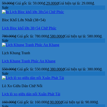
59.000
₫
Giá gốc là: 59.000₫.
29.000
₫
Giá hiện tại là: 29.000₫.
Sale
Bloc Khổ Lớn Nhất (38×54)
Lịch Bloc khổ lớn 38×54 Chữ Phúc
780.000
₫
Giá gốc là: 780.000₫.
580.000
₫
Giá hiện tại là: 580.000₫.
Sale
Lịch Khung Tranh
Lịch Khung Tranh Phúc An Khang
550.000
₫
Giá gốc là: 550.000₫.
380.000
₫
Giá hiện tại là: 380.000₫.
Sale
Lò Xo Giữa Dán Chữ Nổi
Lịch lò xo giữa dán nổi Xuân Phát Tài
160.000
₫
Giá gốc là: 160.000₫.
90.000
₫
Giá hiện tại là: 90.000₫.
Sale