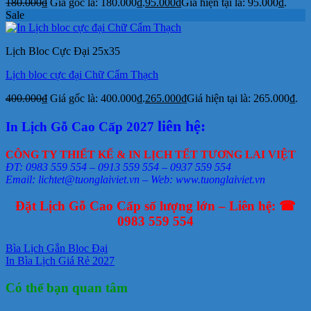
180.000
₫
Giá gốc là: 180.000₫.
95.000
₫
Giá hiện tại là: 95.000₫.
Sale
Lịch Bloc Cực Đại 25x35
Lịch bloc cực đại Chữ Cẩm Thạch
400.000
₫
Giá gốc là: 400.000₫.
265.000
₫
Giá hiện tại là: 265.000₫.
liên hệ:
In Lịch Gỗ Cao Cấp 2027
CÔNG TY THIẾT KẾ & IN LỊCH TẾT TƯƠNG LAI VIỆT
ĐT: 0983 559 554 – 0913 559 554 – 0937 559 554
Email: lichtet@tuonglaiviet.vn – Web: www.tuonglaiviet.vn
Đặt Lịch Gỗ Cao Cấp số lượng lớn – Liên hệ: ☎
0983 559 554
Bìa Lịch Gắn Bloc Đại
In Bìa Lịch Giá Rẻ 2027
Có thể bạn quan tâm