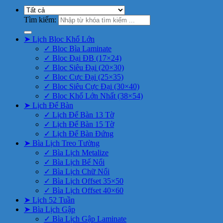
Tìm kiếm:
➤ Lịch Bloc Khổ Lớn
✓ Bloc Bìa Laminate
✓ Bloc Đại ĐB (17×24)
✓ Bloc Siêu Đại (20×30)
✓ Bloc Cực Đại (25×35)
✓ Bloc Siêu Cực Đại (30×40)
✓ Bloc Khổ Lớn Nhất (38×54)
➤ Lịch Để Bàn
✓ Lịch Để Bàn 13 Tờ
✓ Lịch Để Bàn 15 Tờ
✓ Lịch Để Bàn Đứng
➤ Bìa Lịch Treo Tường
✓ Bìa Lịch Metalize
✓ Bìa Lịch Bế Nổi
✓ Bìa Lịch Chữ Nổi
✓ Bìa Lịch Offset 35×50
✓ Bìa Lịch Offset 40×60
➤ Lịch 52 Tuần
➤ Bìa Lịch Gập
✓ Bìa Lịch Gập Laminate