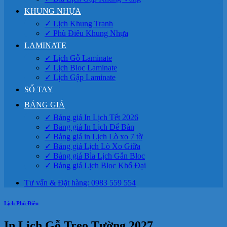
KHUNG NHỰA
✓ Lịch Khung Tranh
✓ Phù Điêu Khung Nhựa
LAMINATE
✓ Lịch Gỗ Laminate
✓ Lịch Bloc Laminate
✓ Lịch Gập Laminate
SỔ TAY
BẢNG GIÁ
✓ Bảng giá In Lịch Tết 2026
✓ Bảng giá In Lịch Để Bàn
✓ Bảng giá in Lịch Lò xo 7 tờ
✓ Bảng giá Lịch Lò Xo Giữa
✓ Bảng giá Bìa Lịch Gắn Bloc
✓ Bảng giá Lịch Bloc Khổ Đại
Tư vấn & Đặt hàng: 0983 559 554
Lịch Phù Điêu
In Lịch Gỗ Treo Tường 2027