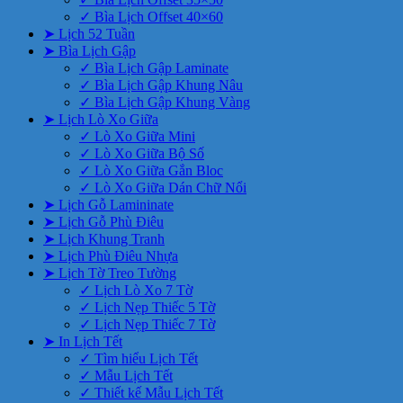
✓ Bìa Lịch Offset 40×60
➤ Lịch 52 Tuần
➤ Bìa Lịch Gập
✓ Bìa Lịch Gập Laminate
✓ Bìa Lịch Gập Khung Nâu
✓ Bìa Lịch Gập Khung Vàng
➤ Lịch Lò Xo Giữa
✓ Lò Xo Giữa Mini
✓ Lò Xo Giữa Bộ Số
✓ Lò Xo Giữa Gắn Bloc
✓ Lò Xo Giữa Dán Chữ Nổi
➤ Lịch Gỗ Lamininate
➤ Lịch Gỗ Phù Điêu
➤ Lịch Khung Tranh
➤ Lịch Phù Điêu Nhựa
➤ Lịch Tờ Treo Tường
✓ Lịch Lò Xo 7 Tờ
✓ Lịch Nẹp Thiếc 5 Tờ
✓ Lịch Nẹp Thiếc 7 Tờ
➤ In Lịch Tết
✓ Tìm hiểu Lịch Tết
✓ Mẫu Lịch Tết
✓ Thiết kế Mẫu Lịch Tết