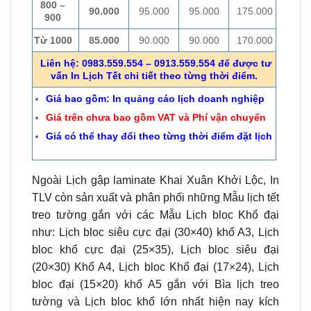
800 –
90.000
95.000
95.000
175.000
900
Từ 1000
85.000
90.000
90.000
170.000
Liên hệ: 0983.559.554 – 0913.559.554 để được tư
vấn In Lịch Tết chi tiết theo từng thời điểm.
Giá bao gồm: In quảng cáo lịch doanh nghiệp
Giá trên chưa bao gồm VAT và Phí vận chuyển
Giá có thể thay đổi theo từng thời điểm đặt lịch
Ngoài Lịch gập laminate Khai Xuân Khởi Lộc, In
TLV còn sản xuất và phân phối những Mẫu lịch tết
treo tường gắn với các Mẫu Lịch bloc Khổ đại
như: Lịch bloc siêu cực đại (30×40) khổ A3, Lịch
bloc khổ cực đại (25×35), Lịch bloc siêu đại
(20×30) Khổ A4, Lịch bloc Khổ đại (17×24), Lịch
bloc đại (15×20) khổ A5 gắn với Bìa lịch treo
tường và Lịch bloc khổ lớn nhất hiện nay kích