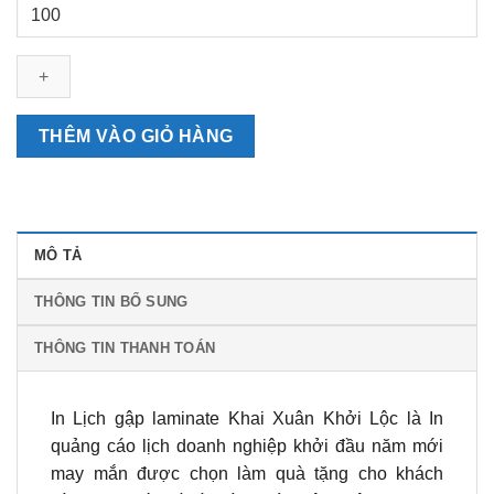
Lịch
gập
laminate
Khai
Xuân
Khởi
THÊM VÀO GIỎ HÀNG
Lộc
số
lượng
MÔ TẢ
THÔNG TIN BỔ SUNG
THÔNG TIN THANH TOÁN
In Lịch gập laminate Khai Xuân Khởi Lộc là In
quảng cáo lịch doanh nghiệp khởi đầu năm mới
may mắn được chọn làm quà tặng cho khách