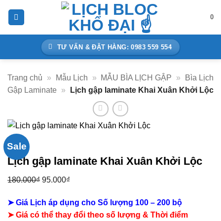
Bỏ
0
qua
nội
dung
TƯ VẤN & ĐẶT HÀNG: 0983 559 554
Trang chủ
»
Mẫu Lịch
»
MẪU BÌA LỊCH GẬP
»
Bìa Lịch
Gập Laminate
»
Lịch gập laminate Khai Xuân Khởi Lộc
Sale
Lịch gập laminate Khai Xuân Khởi Lộc
180.000
₫
Giá
95.000
₫
Giá
gốc
hiện
➤ Giá Lịch áp dụng cho Số lượng 100 – 200 bộ
là:
tại
➤ Giá có thể thay đổi theo số lượng & Thời điểm
180.000₫.
là: