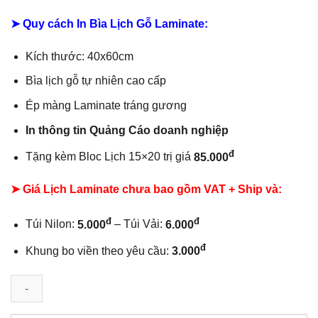
95.000₫.
➤ Quy cách In Bìa Lịch Gỗ Laminate:
Kích thước: 40x60cm
Bìa lịch gỗ tự nhiên cao cấp
Ép màng Laminate tráng gương
In thông tin Quảng Cáo doanh nghiệp
đ
Tặng kèm Bloc Lịch 15×20 trị giá
85.000
➤ Giá Lịch Laminate chưa bao gồm
VAT + Ship và:
đ
đ
Túi Nilon:
5.000
– Túi Vải:
6.000
đ
Khung bo viền theo yêu cầu:
3.000