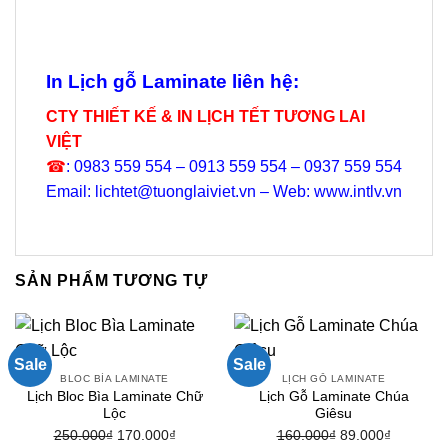
In Lịch gỗ Laminate liên hệ:
CTY THIẾT KẾ & IN LỊCH TẾT TƯƠNG LAI
VIỆT
☎
: 0983 559 554 – 0913 559 554 – 0937 559 554
Email: lichtet@tuonglaiviet.vn – Web: www.intlv.vn
SẢN PHẨM TƯƠNG TỰ
Sale
Sale
BLOC BÌA LAMINATE
LỊCH GỖ LAMINATE
Lịch Bloc Bìa Laminate Chữ
Lịch Gỗ Laminate Chúa
Lộc
Giêsu
250.000
₫
Giá
170.000
₫
Giá
160.000
₫
Giá
89.000
₫
Giá