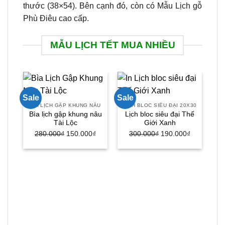
thước (38×54). Bên cạnh đó, còn có Mẫu Lịch gỗ
Phù Điêu cao cấp.
MẪU LỊCH TẾT MUA NHIỀU
Sale
Sale
Sal
BÌA LỊCH GẬP KHUNG NÂU
LỊCH BLOC SIÊU ĐẠI 20X30
Bìa lịch gập khung nâu
Lịch bloc siêu đại Thế
Tài Lộc
Giới Xanh
280.000
₫
Giá
150.000
₫
Giá
300.000
₫
Giá
190.000
₫
Giá
gốc
hiện
gốc
hiện
là:
tại
là:
tại
280.000₫.
là:
300.000₫.
là:
150.000₫.
190.000₫.
B
3