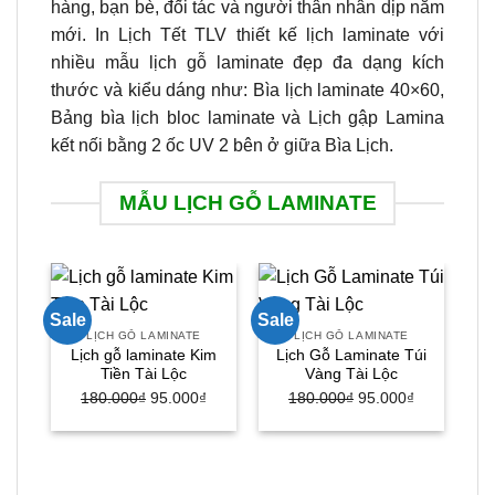
hàng, bạn bè, đối tác và người thân nhân dịp năm
mới. In Lịch Tết TLV thiết kế lịch laminate với
nhiều mẫu lịch gỗ laminate đẹp đa dạng kích
thước và kiểu dáng như: Bìa lịch laminate 40×60,
Bảng bìa lịch bloc laminate và Lịch gập Lamina
kết nối bằng 2 ốc UV 2 bên ở giữa Bìa Lịch.
MẪU LỊCH GỖ LAMINATE
Sale
Sale
Sal
LỊCH GỖ LAMINATE
LỊCH GỖ LAMINATE
Lịch gỗ laminate Kim
Lịch Gỗ Laminate Túi
Tiền Tài Lộc
Vàng Tài Lộc
180.000
₫
Giá
95.000
₫
Giá
180.000
₫
Giá
95.000
₫
Giá
gốc
hiện
gốc
hiện
là:
tại
là:
tại
180.000₫.
là:
180.000₫.
là:
95.000₫.
95.000₫.