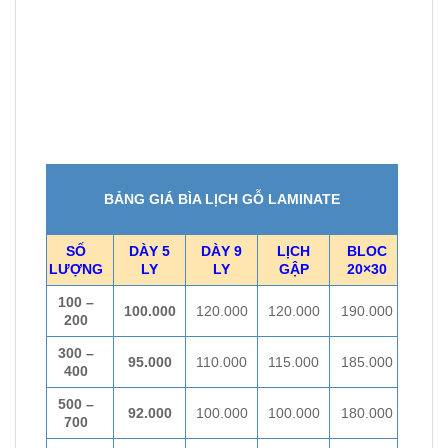
L
BẢNG GIÁ BÌA LỊCH GỖ LAMINATE
SỐ
DÀY 5
DÀY 9
LỊCH
BLOC
LƯỢNG
LY
LY
GẬP
20×30
100 –
100.000
120.000
120.000
190.000
200
300 –
95.000
110.000
115.000
185.000
400
500 –
92.000
100.000
100.000
180.000
700