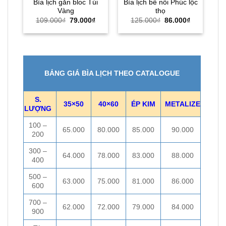
Bìa lịch gắn bloc Túi
Bìa lịch bế nổi Phúc lộc
B
Vàng
thọ
Giá
Giá
Giá
Giá
109.000
₫
79.000
₫
125.000
₫
86.000
₫
gốc
hiện
gốc
hiện
là:
tại
là:
tại
109.000₫.
là:
125.000₫.
là:
79.000₫.
86.000₫.
BẢNG GIÁ BÌA LỊCH THEO CATALOGUE
S.
35×50
40×60
ÉP KIM
METALIZE
LƯỢNG
100 –
65.000
80.000
85.000
90.000
200
300 –
64.000
78.000
83.000
88.000
400
500 –
63.000
75.000
81.000
86.000
600
700 –
62.000
72.000
79.000
84.000
900