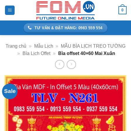
Bỏ
0
qua
nội
dung
TƯ VẤN & ĐẶT HÀNG: 0983 559 554
Trang chủ
»
Mẫu Lịch
»
MẪU BÌA LỊCH TREO TƯỜNG
»
Bìa Lịch Offet
»
Bìa offset 40×60 Mai Xuân
Sale