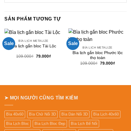
SẢN PHẨM TƯƠNG TỰ
BÌA LỊCH METALIZE
Sale
Sale
Bìa lịch gắn bloc Tài Lộc
BÌA LỊCH METALIZE
Bìa lịch gắn bloc Phước lộc
Giá
Giá
109.000
₫
79.000
₫
thọ toàn
gốc
hiện
Giá
Giá
109.000
₫
79.000
₫
là:
tại
gốc
hiện
109.000₫.
là:
là:
tại
79.000₫.
109.000₫.
là:
79.000₫.
➤ MỌI NGƯỜI CŨNG TÌM KIẾM
Bìa 40x60
Bìa Chữ Nổi 3D
Bìa Dán Nổi 3D
Bìa Lịch 40x60
Bìa Lịch Bloc
Bìa Lịch Bloc Đẹp
Bìa Lịch Bế Nổi