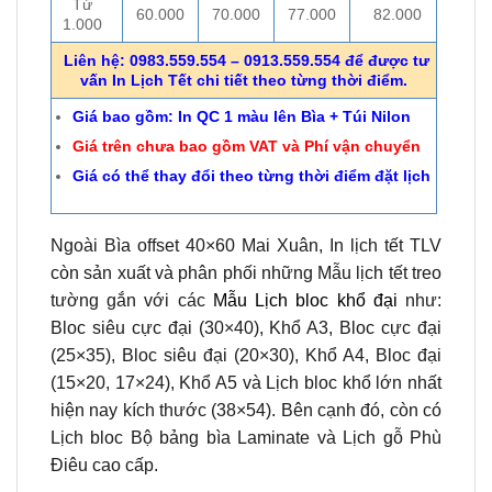
Từ
60.000
70.000
77.000
82.000
1.000
Liên hệ: 0983.559.554 – 0913.559.554 để được tư
vấn In Lịch Tết chi tiết theo từng thời điểm.
Giá bao gồm: In QC 1 màu lên Bìa + Túi Nilon
Giá trên chưa bao gồm VAT và Phí vận chuyển
Giá có thể thay đổi theo từng thời điểm đặt lịch
Ngoài Bìa offset 40×60 Mai Xuân, In lịch tết TLV
còn sản xuất và phân phối những Mẫu lịch tết treo
tường gắn với các
Mẫu Lịch bloc khổ đại
như:
Bloc siêu cực đại (30×40), Khổ A3, Bloc cực đại
(25×35), Bloc siêu đại (20×30), Khổ A4, Bloc đại
(15×20, 17×24), Khổ A5 và Lịch bloc khổ lớn nhất
hiện nay kích thước (38×54). Bên cạnh đó, còn có
Lịch bloc Bộ bảng bìa Laminate và Lịch gỗ Phù
Điêu cao cấp.