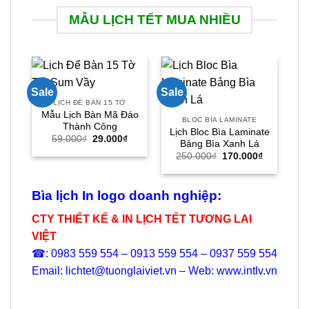
MẪU LỊCH TẾT MUA NHIỀU
Sale
Sale
Sal
LỊCH ĐỂ BÀN 15 TỜ
B
Mẫu Lịch Bàn Mã Đáo
Lị
BLOC BÌA LAMINATE
Thành Công
Lịch Bloc Bìa Laminate
Giá
Giá
59.000
₫
29.000
₫
Bảng Bìa Xanh Lá
gốc
hiện
Giá
Giá
là:
tại
250.000
₫
170.000
₫
gốc
hiện
59.000₫.
là:
là:
tại
29.000₫.
250.000₫.
là:
170.000₫.
Bìa lịch In logo doanh nghiệp:
CTY THIẾT KẾ & IN LỊCH TẾT TƯƠNG LAI
VIỆT
☎: 0983 559 554 – 0913 559 554 – 0937 559 554
Email: lichtet@tuonglaiviet.vn – Web: www.intlv.vn