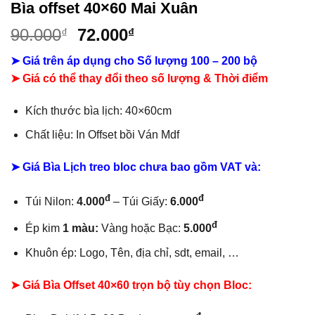
Bìa offset 40×60 Mai Xuân
Giá
Giá
90.000
72.000
₫
₫
gốc
hiện
➤ Giá trên áp dụng cho Số lượng 100 – 200 bộ
là:
tại
➤ Giá có thể thay đổi theo số lượng & Thời điểm
90.000₫.
là:
72.000₫.
Kích thước bìa lịch: 40×60cm
Chất liệu:
In Offset bồi Ván Mdf
➤ Giá Bìa Lịch treo bloc chưa bao gồm
VAT và:
đ
đ
Túi Nilon:
4.000
– Túi Giấy:
6.000
đ
Ép kim
1 màu:
Vàng hoặc Bạc:
5.000
Khuôn ép: Logo, Tên, địa chỉ, sdt, email, …
➤ Giá Bìa Offset 40×60 trọn bộ tùy chọn Bloc: