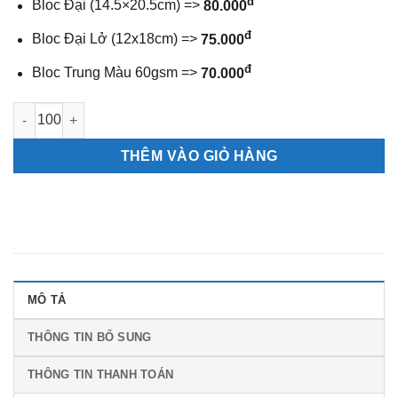
đ
Bloc Đại (14.5×20.5cm) =>
80.000
đ
Bloc Đại Lở (12x18cm) =>
75.000
đ
Bloc Trung Màu 60gsm =>
70.000
Bìa offset 40x60 Mai Xuân số lượng
THÊM VÀO GIỎ HÀNG
MÔ TẢ
THÔNG TIN BỔ SUNG
THÔNG TIN THANH TOÁN