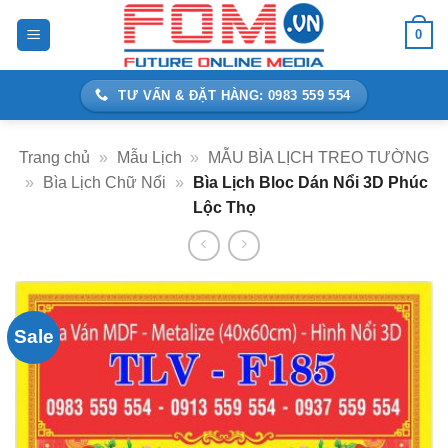
Bỏ
0
qua
nội
dung
TƯ VẤN & ĐẶT HÀNG: 0983 559 554
Trang chủ
»
Mẫu Lịch
»
MẪU BÌA LỊCH TREO TƯỜNG
»
Bìa Lịch Chữ Nổi
»
Bìa Lịch Bloc Dán Nổi 3D Phúc
Lộc Thọ
Sale