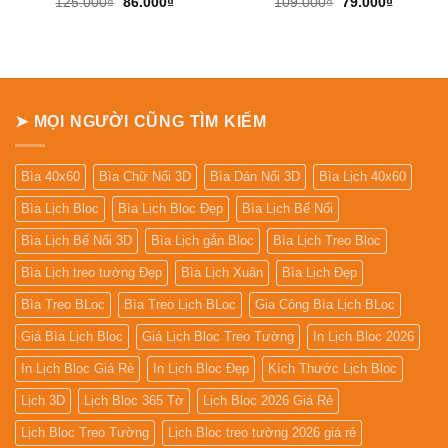
Giá
Giá
Giá
Giá
125.000
₫
86.000
₫
109.000
₫
79.000
₫
gốc
hiện
gốc
hiện
là:
tại
là:
tại
125.000₫.
là:
109.000₫.
là:
86.000₫.
79.000₫.
➤ MỌI NGƯỜI CŨNG TÌM KIẾM
Bìa 40x60
Bìa Chữ Nổi 3D
Bìa Dán Nổi 3D
Bìa Lịch 40x60
Bìa Lịch Bloc
Bìa Lịch Bloc Đẹp
Bìa Lịch Bế Nổi
Bìa Lịch Bế Nổi 3D
Bìa Lịch gắn Bloc
Bìa Lịch Treo Bloc
Bìa Lịch treo tường Đẹp
Bìa Lịch Xuân
Bìa Lịch Đẹp
Bìa Treo BLoc
Bìa Treo Lịch BLoc
Gia Công Bìa Lịch BLoc
Giá Bìa Lịch Bloc
Giá Lịch Bloc Treo Tường
In Lịch Bloc 2026
In Lịch Bloc Giá Rẻ
In Lịch Bloc Đẹp
Kích Thước Lịch Bloc
Lịch 3D
Lịch Bloc 365 Tờ
Lịch Bloc 2026 Giá Rẻ
Lịch Bloc Treo Tường
Lịch Bloc treo tường 2026 giá rẻ