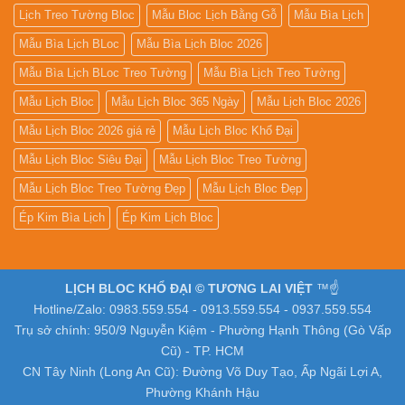
Lịch Treo Tường Bloc
Mẫu Bloc Lịch Bằng Gỗ
Mẫu Bìa Lịch
Mẫu Bìa Lịch BLoc
Mẫu Bìa Lịch Bloc 2026
Mẫu Bìa Lịch BLoc Treo Tường
Mẫu Bìa Lịch Treo Tường
Mẫu Lịch Bloc
Mẫu Lịch Bloc 365 Ngày
Mẫu Lịch Bloc 2026
Mẫu Lịch Bloc 2026 giá rẻ
Mẫu Lịch Bloc Khổ Đại
Mẫu Lịch Bloc Siêu Đại
Mẫu Lịch Bloc Treo Tường
Mẫu Lịch Bloc Treo Tường Đẹp
Mẫu Lịch Bloc Đẹp
Ép Kim Bìa Lịch
Ép Kim Lịch Bloc
LỊCH BLOC KHỔ ĐẠI © TƯƠNG LAI VIỆT
™☝️
Hotline/Zalo: 0983.559.554 - 0913.559.554 - 0937.559.554
Trụ sở chính: 950/9 Nguyễn Kiệm - Phường Hạnh Thông (Gò Vấp
Cũ) - TP. HCM
CN Tây Ninh (Long An Cũ): Đường Võ Duy Tạo, Ấp Ngãi Lợi A,
Phường Khánh Hậu