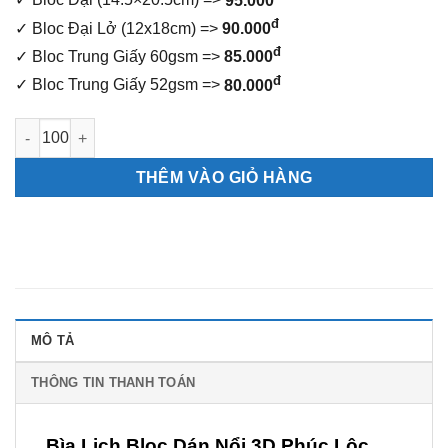
✓
Bloc Đại (14.5×20.5cm) =>
95.000
đ
✓ Bloc Đại Lở (12x18cm) =>
90.000
đ
✓ Bloc Trung Giấy 60gsm =>
85.000
đ
✓ Bloc Trung Giấy 52gsm =>
80.000
Bìa Lịch Bloc Dán Nổi 3D Phúc Lộc Thọ số lượng
THÊM VÀO GIỎ HÀNG
MÔ TẢ
THÔNG TIN THANH TOÁN
Bìa Lịch Bloc Dán Nổi 3D Phúc Lộc