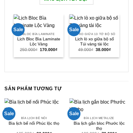
Sale
Sale
Sal
B
BLOC BÌA LAMINATE
LÒ XO GIỮA 13 TỜ BỘ SỐ
Lịch Bloc Bìa Laminate
Lịch lò xo giữa bộ số
Lộc Vàng
Túi vàng tài lộc
Giá
Giá
Giá
Giá
250.000
₫
170.000
₫
49.000
₫
38.000
₫
gốc
hiện
gốc
hiện
là:
tại
là:
tại
250.000₫.
là:
49.000₫.
là:
170.000₫.
38.000₫.
SẢN PHẨM TƯƠNG TỰ
Sale
Sale
BÌA LỊCH BẾ NỔI
BÌA LỊCH METALIZE
Bìa lịch gắn bloc Phước lộc
Bìa lịch bế nổi Phúc lộc thọ
thọ