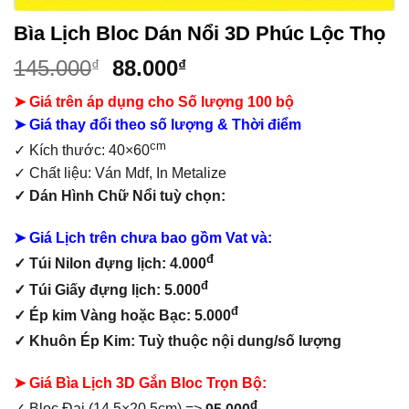
Bìa Lịch Bloc Dán Nổi 3D Phúc Lộc Thọ
Giá
Giá
145.000
88.000
₫
₫
gốc
hiện
➤ Giá trên áp dụng cho Số lượng 100 bộ
là:
tại
➤ Giá thay đổi theo số lượng & Thời điểm
145.000₫.
là:
cm
88.000₫.
✓ Kích thước: 40×60
✓ Chất liệu:
Ván Mdf,
In Metalize
✓
Dán Hình Chữ Nổi tuỳ chọn:
➤ Giá Lịch trên chưa bao gồm
Vat và:
đ
✓ Túi Nilon đựng lịch: 4.000
đ
✓ Túi Giấy đựng lịch: 5.000
đ
✓ Ép kim Vàng hoặc Bạc: 5.000
✓ Khuôn Ép Kim: Tuỳ thuộc nội dung/số lượng
➤
Giá Bìa Lịch 3D Gắn Bloc Trọn Bộ:
đ