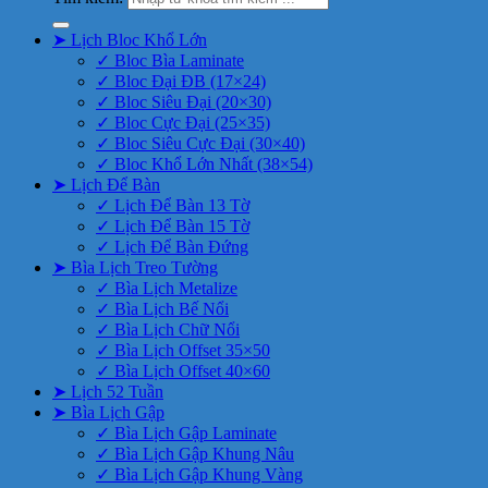
➤ Lịch Bloc Khổ Lớn
✓ Bloc Bìa Laminate
✓ Bloc Đại ĐB (17×24)
✓ Bloc Siêu Đại (20×30)
✓ Bloc Cực Đại (25×35)
✓ Bloc Siêu Cực Đại (30×40)
✓ Bloc Khổ Lớn Nhất (38×54)
➤ Lịch Để Bàn
✓ Lịch Để Bàn 13 Tờ
✓ Lịch Để Bàn 15 Tờ
✓ Lịch Để Bàn Đứng
➤ Bìa Lịch Treo Tường
✓ Bìa Lịch Metalize
✓ Bìa Lịch Bế Nổi
✓ Bìa Lịch Chữ Nổi
✓ Bìa Lịch Offset 35×50
✓ Bìa Lịch Offset 40×60
➤ Lịch 52 Tuần
➤ Bìa Lịch Gập
✓ Bìa Lịch Gập Laminate
✓ Bìa Lịch Gập Khung Nâu
✓ Bìa Lịch Gập Khung Vàng