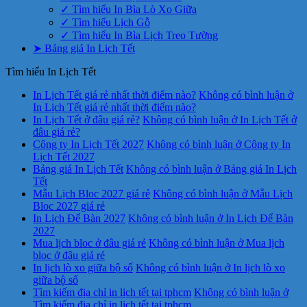
✓ Tìm hiểu In Bìa Lò Xo Giữa
✓ Tìm hiểu Lịch Gỗ
✓ Tìm hiểu In Bìa Lịch Treo Tường
➤ Bảng giá In Lịch Tết
Tìm hiểu In Lịch Tết
In Lịch Tết giá rẻ nhất thời điểm nào?
Không có bình luận
ở
In Lịch Tết giá rẻ nhất thời điểm nào?
In Lịch Tết ở đâu giá rẻ?
Không có bình luận
ở In Lịch Tết ở
đâu giá rẻ?
Công ty In Lịch Tết 2027
Không có bình luận
ở Công ty In
Lịch Tết 2027
Bảng giá In Lịch Tết
Không có bình luận
ở Bảng giá In Lịch
Tết
Mẫu Lịch Bloc 2027 giá rẻ
Không có bình luận
ở Mẫu Lịch
Bloc 2027 giá rẻ
In Lịch Để Bàn 2027
Không có bình luận
ở In Lịch Để Bàn
2027
Mua lịch bloc ở đâu giá rẻ
Không có bình luận
ở Mua lịch
bloc ở đâu giá rẻ
In lịch lò xo giữa bộ số
Không có bình luận
ở In lịch lò xo
giữa bộ số
Tìm kiếm địa chỉ in lịch tết tại tphcm
Không có bình luận
ở
Tìm kiếm địa chỉ in lịch tết tại tphcm