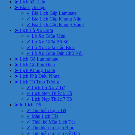
➤ Lịch 52 Tuần
➤ Bìa Lịch Gập
✓ Bìa Lịch Gập Laminate
✓ Bìa Lịch Gập Khung Nâu
✓ Bìa Lịch Gập Khung Vàng
➤ Lịch Lò Xo Giữa
✓ Lò Xo Giữa Mini
✓ Lò Xo Giữa Bộ Số
✓ Lò Xo Giữa Gắn Bloc
✓ Lò Xo Giữa Dán Chữ Nổi
➤ Lịch Gỗ Lamininate
➤ Lịch Gỗ Phù Điêu
➤ Lịch Khung Tranh
➤ Lịch Phù Điêu Nhựa
➤ Lịch Tờ Treo Tường
✓ Lịch Lò Xo 7 Tờ
✓ Lịch Nẹp Thiếc 5 Tờ
✓ Lịch Nẹp Thiếc 7 Tờ
➤ In Lịch Tết
✓ Tìm hiểu Lịch Tết
✓ Mẫu Lịch Tết
✓ Thiết kế Mẫu Lịch Tết
✓ Tìm hiểu In Lịch Bloc
✓ Tìm hiểu In Lịch Để Bàn