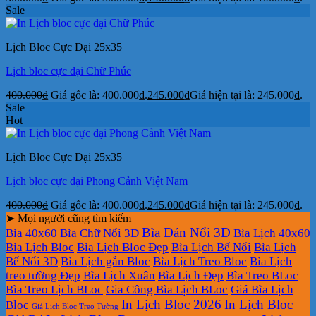
Sale
Lịch Bloc Cực Đại 25x35
Lịch bloc cực đại Chữ Phúc
400.000
₫
Giá gốc là: 400.000₫.
245.000
₫
Giá hiện tại là: 245.000₫.
Sale
Hot
Lịch Bloc Cực Đại 25x35
Lịch bloc cực đại Phong Cảnh Việt Nam
400.000
₫
Giá gốc là: 400.000₫.
245.000
₫
Giá hiện tại là: 245.000₫.
➤ Mọi người cũng tìm kiếm
Bìa Dán Nổi 3D
Bìa 40x60
Bìa Chữ Nổi 3D
Bìa Lịch 40x60
Bìa Lịch Bloc
Bìa Lịch Bloc Đẹp
Bìa Lịch Bế Nổi
Bìa Lịch
Bế Nổi 3D
Bìa Lịch gắn Bloc
Bìa Lịch Treo Bloc
Bìa Lịch
treo tường Đẹp
Bìa Lịch Xuân
Bìa Lịch Đẹp
Bìa Treo BLoc
Bìa Treo Lịch BLoc
Gia Công Bìa Lịch BLoc
Giá Bìa Lịch
In Lịch Bloc 2026
In Lịch Bloc
Bloc
Giá Lịch Bloc Treo Tường