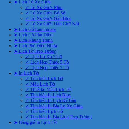
➤ Lịch Lò Xo Giữa
✓ Lò Xo Giữa Mini
✓ Lò Xo Giữa Bộ Số
✓ Lò Xo Giữa Gắn Bloc
✓ Lò Xo Giữa Dán Chữ Nổi
➤ Lịch Gỗ Lamininate
➤ Lịch Gỗ Phù Điêu
➤ Lịch Khung Tranh
➤ Lịch Phù Điêu Nhựa
➤ Lịch Tờ Treo Tường
✓ Lịch Lò Xo 7 Tờ
✓ Lịch Nẹp Thiếc 5 Tờ
✓ Lịch Nẹp Thiếc 7 Tờ
➤ In Lịch Tết
✓ Tìm hiểu Lịch Tết
✓ Mẫu Lịch Tết
✓ Thiết kế Mẫu Lịch Tết
✓ Tìm hiểu In Lịch Bloc
✓ Tìm hiểu In Lịch Để Bàn
✓ Tìm hiểu In Bìa Lò Xo Giữa
✓ Tìm hiểu Lịch Gỗ
✓ Tìm hiểu In Bìa Lịch Treo Tường
➤ Bảng giá In Lịch Tết