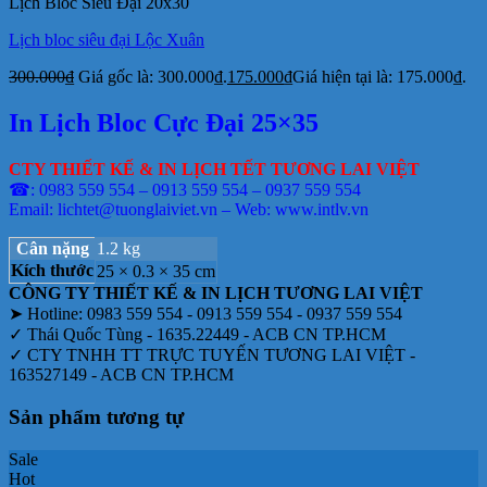
Lịch Bloc Siêu Đại 20x30
Lịch bloc siêu đại Lộc Xuân
300.000
₫
Giá gốc là: 300.000₫.
175.000
₫
Giá hiện tại là: 175.000₫.
In Lịch Bloc Cực Đại 25×35
CTY THIẾT KẾ & IN LỊCH TẾT TƯƠNG LAI VIỆT
☎: 0983 559 554 – 0913 559 554 – 0937 559 554
Email: lichtet@tuonglaiviet.vn – Web: www.intlv.vn
Cân nặng
1.2 kg
Kích thước
25 × 0.3 × 35 cm
CÔNG TY THIẾT KẾ & IN LỊCH TƯƠNG LAI VIỆT
➤ Hotline: 0983 559 554 - 0913 559 554 - 0937 559 554
✓ Thái Quốc Tùng - 1635.22449 - ACB CN TP.HCM
✓ CTY TNHH TT TRỰC TUYẾN TƯƠNG LAI VIỆT -
163527149 - ACB CN TP.HCM
Sản phẩm tương tự
Sale
Hot