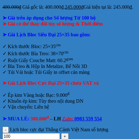
400.000
₫
Giá gốc là: 400.000₫.
245.000
₫
Giá hiện tại là: 245.000₫.
➤ Giá trên áp dụng cho Số lượng Từ 100 bộ
➤ Giá có thể thay đổi tùy số lượng & Thời điểm
➤ Giá Lịch Bloc Siêu Đại 25×35 bao gồm:
cm
✓
Kích thước Bloc: 25×35
cm
✓ Kích thước Bìa Treo: 38×70
gsm
✓ Ruột Giấy Couche Matt: 60.2
✓
Bìa Treo & Hộp In Metalize, Bế Nổi 3D
✓ Túi Vải hoặc Túi Giấy in offset
cán màng
➤ Giá Lịch Bloc Cực Đại 25×35 chưa VAT và
đ
✓ Ép kim Vàng hoặc Bạc: 9.000
✓ Khuôn ép kim: Tùy theo nội dung DN
✓ Vận chuyển: Liên hệ
đ
➤ MUA LẺ:
380.000
–
LH
Zalo:
0983 559 554
Lịch bloc cực đại Thắng Cảnh Việt Nam số lượng