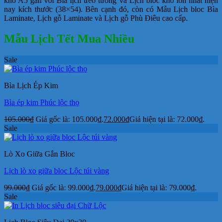
khổ A5 gắn với Bìa lịch treo tường và Lịch bloc khổ lớn nhất hiện
nay kích thước (38×54). Bên cạnh đó, còn có Mẫu Lịch bloc Bìa
Laminate, Lịch gỗ Laminate và Lịch gỗ Phù Điêu cao cấp.
Mẫu Lịch Tết Mua Nhiều
Sale
Bìa Lịch Ép Kim
Bìa ép kim Phúc lộc thọ
105.000
₫
Giá gốc là: 105.000₫.
72.000
₫
Giá hiện tại là: 72.000₫.
Sale
Lò Xo Giữa Gắn Bloc
Lịch lò xo giữa bloc Lộc túi vàng
99.000
₫
Giá gốc là: 99.000₫.
79.000
₫
Giá hiện tại là: 79.000₫.
Sale