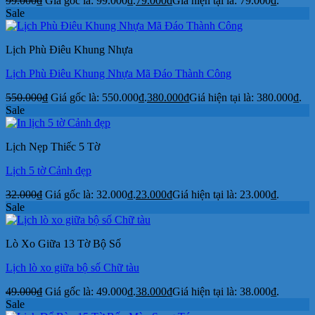
99.000
₫
Giá gốc là: 99.000₫.
79.000
₫
Giá hiện tại là: 79.000₫.
Sale
Lịch Phù Điêu Khung Nhựa
Lịch Phù Điêu Khung Nhựa Mã Đáo Thành Công
550.000
₫
Giá gốc là: 550.000₫.
380.000
₫
Giá hiện tại là: 380.000₫.
Sale
Lịch Nẹp Thiếc 5 Tờ
Lịch 5 tờ Cảnh đẹp
32.000
₫
Giá gốc là: 32.000₫.
23.000
₫
Giá hiện tại là: 23.000₫.
Sale
Lò Xo Giữa 13 Tờ Bộ Số
Lịch lò xo giữa bộ số Chữ tàu
49.000
₫
Giá gốc là: 49.000₫.
38.000
₫
Giá hiện tại là: 38.000₫.
Sale