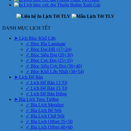
DANH MỤC LỊCH TẾT
➤ Lịch Bloc Khổ Lớn
✓ Bloc Bìa Laminate
✓ Bloc Đại ĐB (17×24)
✓ Bloc Siêu Đại (20×30)
✓ Bloc Cực Đại (25×35)
✓ Bloc Siêu Cực Đại (30×40)
✓ Bloc Khổ Lớn Nhất (38×54)
➤ Lịch Để Bàn
✓ Lịch Để Bàn 13 Tờ
✓ Lịch Để Bàn 15 Tờ
✓ Lịch Để Bàn Đứng
➤ Bìa Lịch Treo Tường
✓ Bìa Lịch Metalize
✓ Bìa Lịch Bế Nổi
✓ Bìa Lịch Chữ Nổi
✓ Bìa Lịch Offset 35×50
✓ Bìa Lịch Offset 40×60