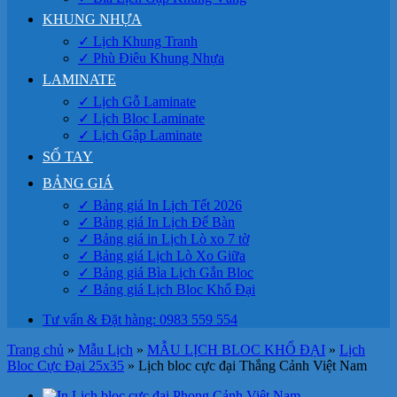
KHUNG NHỰA
✓ Lịch Khung Tranh
✓ Phù Điêu Khung Nhựa
LAMINATE
✓ Lịch Gỗ Laminate
✓ Lịch Bloc Laminate
✓ Lịch Gập Laminate
SỔ TAY
BẢNG GIÁ
✓ Bảng giá In Lịch Tết 2026
✓ Bảng giá In Lịch Để Bàn
✓ Bảng giá in Lịch Lò xo 7 tờ
✓ Bảng giá Lịch Lò Xo Giữa
✓ Bảng giá Bìa Lịch Gắn Bloc
✓ Bảng giá Lịch Bloc Khổ Đại
Tư vấn & Đặt hàng: 0983 559 554
Trang chủ
»
Mẫu Lịch
»
MẪU LỊCH BLOC KHỔ ĐẠI
»
Lịch
Bloc Cực Đại 25x35
»
Lịch bloc cực đại Thắng Cảnh Việt Nam