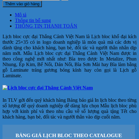
Thêm vào giỏ hàng
Mô tả
Thông tin bổ sung
THÔNG TIN THANH TOÁN
Lịch bloc cực đại Thắng Cảnh Việt Nam là Lịch bloc khổ đại kích
thước 25×35 có in logo doanh nghiệp là món quà mà các đơn vị
dành tặng cho khách hàng, bạn bè, đối tác và người thân nhân dịp
năm mới.
Mẫu Lịch bloc cực đại Thắng Cảnh Việt Nam
được in
theo công nghệ mới nhất như: Bìa treo được In Metalize, Phun
Nhung, Ép Kim, Bế Nổi, Dán Nổi, Bìa Sơn Mài hay Bìa làm bằng
gỗ Laminate tráng gương bóng kính hay còn gọi là Lịch gỗ
Laminate.
In TLV gởi đến quý khách hàng Bảng báo giá In lịch bloc theo từng
số lượng để quý doanh nghiệp dễ dàng lựa chọn Mẫu lịch bloc phù
hợp với kinh phí và theo nhu cầu về số lượng quà tặng Tết cho
khách hàng, bạn bè, đối tác và người thân vào dịp cuối năm.
BẢNG GIÁ LỊCH BLOC THEO CATALOGUE