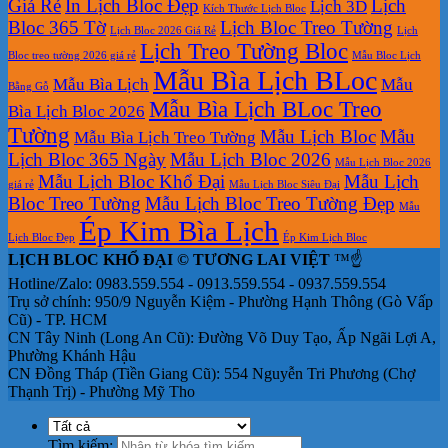
Giá Rẻ
In Lịch Bloc Đẹp
Lịch
Lịch 3D
Kích Thước Lịch Bloc
Bloc 365 Tờ
Lịch Bloc Treo Tường
Lịch Bloc 2026 Giá Rẻ
Lịch
Lịch Treo Tường Bloc
Bloc treo tường 2026 giá rẻ
Mẫu Bloc Lịch
Mẫu Bìa Lịch BLoc
Mẫu Bìa Lịch
Mẫu
Bằng Gỗ
Mẫu Bìa Lịch BLoc Treo
Bìa Lịch Bloc 2026
Tường
Mẫu Lịch Bloc
Mẫu
Mẫu Bìa Lịch Treo Tường
Lịch Bloc 365 Ngày
Mẫu Lịch Bloc 2026
Mẫu Lịch Bloc 2026
Mẫu Lịch Bloc Khổ Đại
Mẫu Lịch
giá rẻ
Mẫu Lịch Bloc Siêu Đại
Bloc Treo Tường
Mẫu Lịch Bloc Treo Tường Đẹp
Mẫu
Ép Kim Bìa Lịch
Lịch Bloc Đẹp
Ép Kim Lịch Bloc
LỊCH BLOC KHỔ ĐẠI © TƯƠNG LAI VIỆT
™☝️
Hotline/Zalo: 0983.559.554 - 0913.559.554 - 0937.559.554
Trụ sở chính: 950/9 Nguyễn Kiệm - Phường Hạnh Thông (Gò Vấp
Cũ) - TP. HCM
CN Tây Ninh (Long An Cũ): Đường Võ Duy Tạo, Ấp Ngãi Lợi A,
Phường Khánh Hậu
CN Đồng Tháp (Tiền Giang Cũ): 554 Nguyễn Tri Phương (Chợ
Thạnh Trị) - Phường Mỹ Tho
Tìm kiếm: