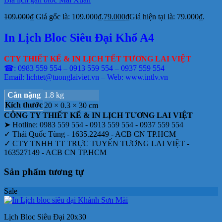
109.000
₫
Giá gốc là: 109.000₫.
79.000
₫
Giá hiện tại là: 79.000₫.
In Lịch Bloc Siêu Đại Khổ A4
CTY THIẾT KẾ & IN LỊCH TẾT TƯƠNG LAI VIỆT
☎: 0983 559 554 – 0913 559 554 – 0937 559 554
Email: lichtet@tuonglaiviet.vn – Web: www.intlv.vn
Cân nặng
1.8 kg
Kích thước
20 × 0.3 × 30 cm
CÔNG TY THIẾT KẾ & IN LỊCH TƯƠNG LAI VIỆT
➤ Hotline: 0983 559 554 - 0913 559 554 - 0937 559 554
✓ Thái Quốc Tùng - 1635.22449 - ACB CN TP.HCM
✓ CTY TNHH TT TRỰC TUYẾN TƯƠNG LAI VIỆT -
163527149 - ACB CN TP.HCM
Sản phẩm tương tự
Sale
Lịch Bloc Siêu Đại 20x30