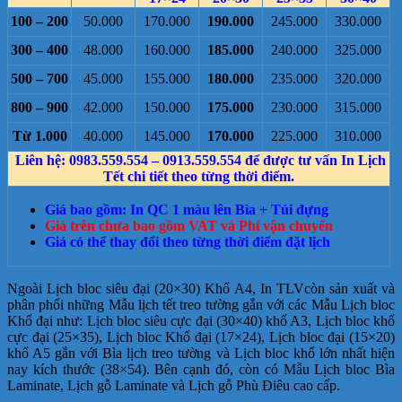
100 – 200
50.000
170.000
190.000
245.000
330.000
300 – 400
48.000
160.000
185.000
240.000
325.000
500 – 700
45.000
155.000
180.000
235.000
320.000
800 – 900
42.000
150.000
175.000
230.000
315.000
Từ 1.000
40.000
145.000
170.000
225.000
310.000
Liên hệ: 0983.559.554 – 0913.559.554 để được tư vấn In Lịch
Tết chi tiết theo từng thời điểm.
Giá bao gồm: In QC 1 màu lên Bìa + Túi đựng
Giá trên chưa bao gồm VAT và Phí vận chuyển
Giá có thể thay đổi theo từng thời điểm đặt lịch
Ngoài Lịch bloc siêu đại (20×30) Khổ A4, In TLVcòn sản xuất và
phân phối những Mẫu lịch tết treo tường gắn với các Mẫu Lịch bloc
Khổ đại như: Lịch bloc siêu cực đại (30×40) khổ A3, Lịch bloc khổ
cực đại (25×35), Lịch bloc Khổ đại (17×24), Lịch bloc đại (15×20)
khổ A5 gắn với Bìa lịch treo tường và Lịch bloc khổ lớn nhất hiện
nay kích thước (38×54). Bên cạnh đó, còn có Mẫu Lịch bloc Bìa
Laminate, Lịch gỗ Laminate và Lịch gỗ Phù Điêu cao cấp.