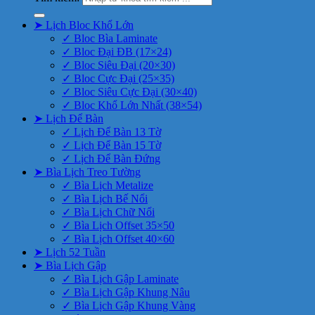
➤ Lịch Bloc Khổ Lớn
✓ Bloc Bìa Laminate
✓ Bloc Đại ĐB (17×24)
✓ Bloc Siêu Đại (20×30)
✓ Bloc Cực Đại (25×35)
✓ Bloc Siêu Cực Đại (30×40)
✓ Bloc Khổ Lớn Nhất (38×54)
➤ Lịch Để Bàn
✓ Lịch Để Bàn 13 Tờ
✓ Lịch Để Bàn 15 Tờ
✓ Lịch Để Bàn Đứng
➤ Bìa Lịch Treo Tường
✓ Bìa Lịch Metalize
✓ Bìa Lịch Bế Nổi
✓ Bìa Lịch Chữ Nổi
✓ Bìa Lịch Offset 35×50
✓ Bìa Lịch Offset 40×60
➤ Lịch 52 Tuần
➤ Bìa Lịch Gập
✓ Bìa Lịch Gập Laminate
✓ Bìa Lịch Gập Khung Nâu
✓ Bìa Lịch Gập Khung Vàng