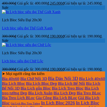
400.000
₫
Giá gốc là: 400.000₫.
245.000
₫
Giá hiện tại là: 245.000₫.
Sale
Lịch Bloc Siêu Đại 20x30
Lịch bloc siêu đại Thế Giới Xanh
300.000
₫
Giá gốc là: 300.000₫.
190.000
₫
Giá hiện tại là: 190.000₫.
Sale
Lịch Bloc Siêu Đại 20x30
Lịch bloc siêu đại Chữ Lộc
300.000
₫
Giá gốc là: 300.000₫.
190.000
₫
Giá hiện tại là: 190.000₫.
➤ Mọi người cũng tìm kiếm
Bìa Dán Nổi 3D
Bìa 40x60
Bìa Chữ Nổi 3D
Bìa Lịch 40x60
Bìa Lịch Bloc
Bìa Lịch Bloc Đẹp
Bìa Lịch Bế Nổi
Bìa Lịch
Bế Nổi 3D
Bìa Lịch gắn Bloc
Bìa Lịch Treo Bloc
Bìa Lịch
treo tường Đẹp
Bìa Lịch Xuân
Bìa Lịch Đẹp
Bìa Treo BLoc
Bìa Treo Lịch BLoc
Gia Công Bìa Lịch BLoc
Giá Bìa Lịch
In Lịch Bloc 2026
In Lịch Bloc
Bloc
Giá Lịch Bloc Treo Tường