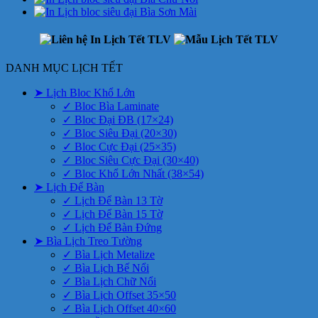
DANH MỤC LỊCH TẾT
➤ Lịch Bloc Khổ Lớn
✓ Bloc Bìa Laminate
✓ Bloc Đại ĐB (17×24)
✓ Bloc Siêu Đại (20×30)
✓ Bloc Cực Đại (25×35)
✓ Bloc Siêu Cực Đại (30×40)
✓ Bloc Khổ Lớn Nhất (38×54)
➤ Lịch Để Bàn
✓ Lịch Để Bàn 13 Tờ
✓ Lịch Để Bàn 15 Tờ
✓ Lịch Để Bàn Đứng
➤ Bìa Lịch Treo Tường
✓ Bìa Lịch Metalize
✓ Bìa Lịch Bế Nổi
✓ Bìa Lịch Chữ Nổi
✓ Bìa Lịch Offset 35×50
✓ Bìa Lịch Offset 40×60