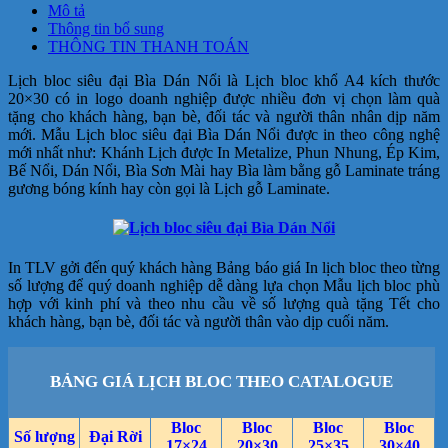
Mô tả
Thông tin bổ sung
THÔNG TIN THANH TOÁN
Lịch bloc siêu đại Bìa Dán Nổi là Lịch bloc khổ A4 kích thước
20×30 có in logo doanh nghiệp được nhiều đơn vị chọn làm quà
tặng cho khách hàng, bạn bè, đối tác và người thân nhân dịp năm
mới.
Mẫu Lịch bloc siêu đại Bìa Dán Nổi
được in theo công nghệ
mới nhất như: Khánh Lịch được In Metalize, Phun Nhung, Ép Kim,
Bế Nổi, Dán Nổi, Bìa Sơn Mài hay Bìa làm bằng gỗ Laminate tráng
gương bóng kính hay còn gọi là Lịch gỗ Laminate.
In TLV gởi đến quý khách hàng Bảng báo giá In lịch bloc theo từng
số lượng để quý doanh nghiệp dễ dàng lựa chọn Mẫu lịch bloc phù
hợp với kinh phí và theo nhu cầu về số lượng quà tặng Tết cho
khách hàng, bạn bè, đối tác và người thân vào dịp cuối năm.
BẢNG GIÁ LỊCH BLOC THEO CATALOGUE
Bloc
Bloc
Bloc
Bloc
Số lượng
Đại Rời
17×24
20×30
25×35
30×40