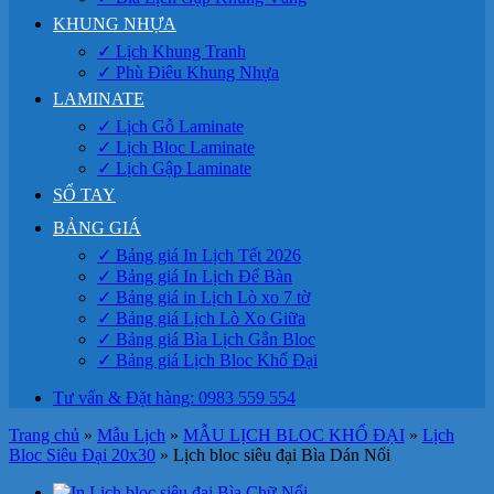
KHUNG NHỰA
✓ Lịch Khung Tranh
✓ Phù Điêu Khung Nhựa
LAMINATE
✓ Lịch Gỗ Laminate
✓ Lịch Bloc Laminate
✓ Lịch Gập Laminate
SỔ TAY
BẢNG GIÁ
✓ Bảng giá In Lịch Tết 2026
✓ Bảng giá In Lịch Để Bàn
✓ Bảng giá in Lịch Lò xo 7 tờ
✓ Bảng giá Lịch Lò Xo Giữa
✓ Bảng giá Bìa Lịch Gắn Bloc
✓ Bảng giá Lịch Bloc Khổ Đại
Tư vấn & Đặt hàng: 0983 559 554
Trang chủ
»
Mẫu Lịch
»
MẪU LỊCH BLOC KHỔ ĐẠI
»
Lịch
Bloc Siêu Đại 20x30
»
Lịch bloc siêu đại Bìa Dán Nổi