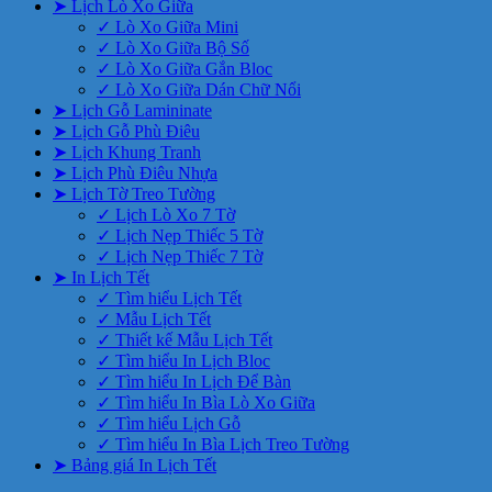
➤ Lịch Lò Xo Giữa
✓ Lò Xo Giữa Mini
✓ Lò Xo Giữa Bộ Số
✓ Lò Xo Giữa Gắn Bloc
✓ Lò Xo Giữa Dán Chữ Nổi
➤ Lịch Gỗ Lamininate
➤ Lịch Gỗ Phù Điêu
➤ Lịch Khung Tranh
➤ Lịch Phù Điêu Nhựa
➤ Lịch Tờ Treo Tường
✓ Lịch Lò Xo 7 Tờ
✓ Lịch Nẹp Thiếc 5 Tờ
✓ Lịch Nẹp Thiếc 7 Tờ
➤ In Lịch Tết
✓ Tìm hiểu Lịch Tết
✓ Mẫu Lịch Tết
✓ Thiết kế Mẫu Lịch Tết
✓ Tìm hiểu In Lịch Bloc
✓ Tìm hiểu In Lịch Để Bàn
✓ Tìm hiểu In Bìa Lò Xo Giữa
✓ Tìm hiểu Lịch Gỗ
✓ Tìm hiểu In Bìa Lịch Treo Tường
➤ Bảng giá In Lịch Tết