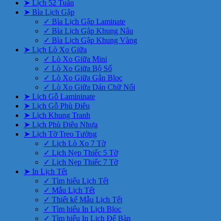
➤ Lịch 52 Tuần
➤ Bìa Lịch Gập
✓ Bìa Lịch Gập Laminate
✓ Bìa Lịch Gập Khung Nâu
✓ Bìa Lịch Gập Khung Vàng
➤ Lịch Lò Xo Giữa
✓ Lò Xo Giữa Mini
✓ Lò Xo Giữa Bộ Số
✓ Lò Xo Giữa Gắn Bloc
✓ Lò Xo Giữa Dán Chữ Nổi
➤ Lịch Gỗ Lamininate
➤ Lịch Gỗ Phù Điêu
➤ Lịch Khung Tranh
➤ Lịch Phù Điêu Nhựa
➤ Lịch Tờ Treo Tường
✓ Lịch Lò Xo 7 Tờ
✓ Lịch Nẹp Thiếc 5 Tờ
✓ Lịch Nẹp Thiếc 7 Tờ
➤ In Lịch Tết
✓ Tìm hiểu Lịch Tết
✓ Mẫu Lịch Tết
✓ Thiết kế Mẫu Lịch Tết
✓ Tìm hiểu In Lịch Bloc
✓ Tìm hiểu In Lịch Để Bàn