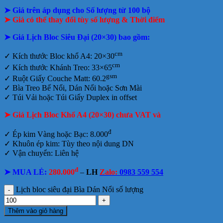
➤ Giá trên áp dụng cho Số lượng từ 100 bộ
➤ Giá có thể thay đổi tùy số lượng & Thời điểm
➤ Giá Lịch Bloc Siêu Đại (20×30) bao gồm:
cm
✓
Kích thước Bloc khổ A4: 20×30
cm
✓ Kích thước Khánh Treo: 33×65
gsm
✓ Ruột Giấy Couche Matt: 60.2
✓ Bìa Treo Bế Nổi, Dán Nổi hoặc Sơn Mài
✓ Túi Vải hoặc Túi Giấy Duplex in offset
➤ Giá Lịch Bloc Khổ A4 (20×30) chưa VAT và
đ
✓ Ép kim Vàng hoặc Bạc: 8.000
✓ Khuôn ép kim: Tùy theo nội dung DN
✓ Vận chuyển: Liên hệ
đ
➤ MUA LẺ:
280.000
–
LH
Zalo:
0983 559 554
Lịch bloc siêu đại Bìa Dán Nổi số lượng
Thêm vào giỏ hàng