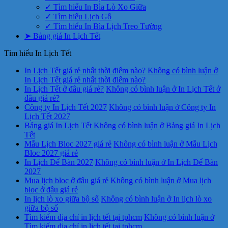
✓ Tìm hiểu In Bìa Lò Xo Giữa
✓ Tìm hiểu Lịch Gỗ
✓ Tìm hiểu In Bìa Lịch Treo Tường
➤ Bảng giá In Lịch Tết
Tìm hiểu In Lịch Tết
In Lịch Tết giá rẻ nhất thời điểm nào?
Không có bình luận
ở
In Lịch Tết giá rẻ nhất thời điểm nào?
In Lịch Tết ở đâu giá rẻ?
Không có bình luận
ở In Lịch Tết ở
đâu giá rẻ?
Công ty In Lịch Tết 2027
Không có bình luận
ở Công ty In
Lịch Tết 2027
Bảng giá In Lịch Tết
Không có bình luận
ở Bảng giá In Lịch
Tết
Mẫu Lịch Bloc 2027 giá rẻ
Không có bình luận
ở Mẫu Lịch
Bloc 2027 giá rẻ
In Lịch Để Bàn 2027
Không có bình luận
ở In Lịch Để Bàn
2027
Mua lịch bloc ở đâu giá rẻ
Không có bình luận
ở Mua lịch
bloc ở đâu giá rẻ
In lịch lò xo giữa bộ số
Không có bình luận
ở In lịch lò xo
giữa bộ số
Tìm kiếm địa chỉ in lịch tết tại tphcm
Không có bình luận
ở
Tìm kiếm địa chỉ in lịch tết tại tphcm