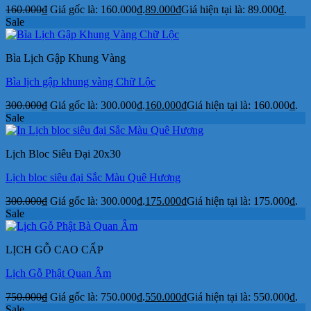
160.000
₫
Giá gốc là: 160.000₫.
89.000
₫
Giá hiện tại là: 89.000₫.
Sale
Bìa Lịch Gập Khung Vàng
Bìa lịch gập khung vàng Chữ Lộc
300.000
₫
Giá gốc là: 300.000₫.
160.000
₫
Giá hiện tại là: 160.000₫.
Sale
Lịch Bloc Siêu Đại 20x30
Lịch bloc siêu đại Sắc Màu Quê Hương
300.000
₫
Giá gốc là: 300.000₫.
175.000
₫
Giá hiện tại là: 175.000₫.
Sale
LỊCH GỖ CAO CẤP
Lịch Gỗ Phật Quan Âm
750.000
₫
Giá gốc là: 750.000₫.
550.000
₫
Giá hiện tại là: 550.000₫.
Sale