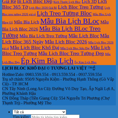
Giá Rẻ
In Lịch Bloc Đẹp
Lịch
Lịch 3D
Kích Thước Lịch Bloc
Bloc 365 Tờ
Lịch Bloc Treo Tường
Lịch Bloc 2026 Giá Rẻ
Lịch
Lịch Treo Tường Bloc
Bloc treo tường 2026 giá rẻ
Mẫu Bloc Lịch
Mẫu Bìa Lịch BLoc
Mẫu Bìa Lịch
Mẫu
Bằng Gỗ
Mẫu Bìa Lịch BLoc Treo
Bìa Lịch Bloc 2026
Tường
Mẫu Lịch Bloc
Mẫu
Mẫu Bìa Lịch Treo Tường
Lịch Bloc 365 Ngày
Mẫu Lịch Bloc 2026
Mẫu Lịch Bloc 2026
Mẫu Lịch Bloc Khổ Đại
Mẫu Lịch
giá rẻ
Mẫu Lịch Bloc Siêu Đại
Bloc Treo Tường
Mẫu Lịch Bloc Treo Tường Đẹp
Mẫu
Ép Kim Bìa Lịch
Lịch Bloc Đẹp
Ép Kim Lịch Bloc
LỊCH BLOC KHỔ ĐẠI © TƯƠNG LAI VIỆT
™☝️
Hotline/Zalo: 0983.559.554 - 0913.559.554 - 0937.559.554
Trụ sở chính: 950/9 Nguyễn Kiệm - Phường Hạnh Thông (Gò Vấp
Cũ) - TP. HCM
CN Tây Ninh (Long An Cũ): Đường Võ Duy Tạo, Ấp Ngãi Lợi A,
Phường Khánh Hậu
CN Đồng Tháp (Tiền Giang Cũ): 554 Nguyễn Tri Phương (Chợ
Thạnh Trị) - Phường Mỹ Tho
Tìm kiếm: