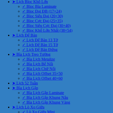
➤ Lịch Bloc Khổ Lớn
✓ Bloc Bìa Laminate
✓ Bloc Đại ĐB (17×24)
✓ Bloc Siêu Đại (20×30)
✓ Bloc Cực Đại (25×35)
✓ Bloc Siêu Cực Đại (30×40)
✓ Bloc Khổ Lớn Nhất (38×54)
➤ Lịch Để Bàn
✓ Lịch Để Bàn 13 Tờ
✓ Lịch Để Bàn 15 Tờ
✓ Lịch Để Bàn Đứng
➤ Bìa Lịch Treo Tường
✓ Bìa Lịch Metalize
✓ Bìa Lịch Bế Nổi
✓ Bìa Lịch Chữ Nổi
✓ Bìa Lịch Offset 35×50
✓ Bìa Lịch Offset 40×60
➤ Lịch 52 Tuần
➤ Bìa Lịch Gập
✓ Bìa Lịch Gập Laminate
✓ Bìa Lịch Gập Khung Nâu
✓ Bìa Lịch Gập Khung Vàng
➤ Lịch Lò Xo Giữa
✓ Lò Xo Giữa Mini