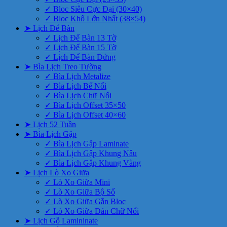
✓ Bloc Siêu Cực Đại (30×40)
✓ Bloc Khổ Lớn Nhất (38×54)
➤ Lịch Để Bàn
✓ Lịch Để Bàn 13 Tờ
✓ Lịch Để Bàn 15 Tờ
✓ Lịch Để Bàn Đứng
➤ Bìa Lịch Treo Tường
✓ Bìa Lịch Metalize
✓ Bìa Lịch Bế Nổi
✓ Bìa Lịch Chữ Nổi
✓ Bìa Lịch Offset 35×50
✓ Bìa Lịch Offset 40×60
➤ Lịch 52 Tuần
➤ Bìa Lịch Gập
✓ Bìa Lịch Gập Laminate
✓ Bìa Lịch Gập Khung Nâu
✓ Bìa Lịch Gập Khung Vàng
➤ Lịch Lò Xo Giữa
✓ Lò Xo Giữa Mini
✓ Lò Xo Giữa Bộ Số
✓ Lò Xo Giữa Gắn Bloc
✓ Lò Xo Giữa Dán Chữ Nổi
➤ Lịch Gỗ Lamininate