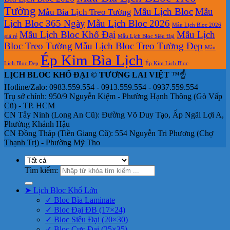
Tường
Mẫu Lịch Bloc
Mẫu
Mẫu Bìa Lịch Treo Tường
Lịch Bloc 365 Ngày
Mẫu Lịch Bloc 2026
Mẫu Lịch Bloc 2026
Mẫu Lịch Bloc Khổ Đại
Mẫu Lịch
giá rẻ
Mẫu Lịch Bloc Siêu Đại
Bloc Treo Tường
Mẫu Lịch Bloc Treo Tường Đẹp
Mẫu
Ép Kim Bìa Lịch
Lịch Bloc Đẹp
Ép Kim Lịch Bloc
LỊCH BLOC KHỔ ĐẠI © TƯƠNG LAI VIỆT
™☝️
Hotline/Zalo: 0983.559.554 - 0913.559.554 - 0937.559.554
Trụ sở chính: 950/9 Nguyễn Kiệm - Phường Hạnh Thông (Gò Vấp
Cũ) - TP. HCM
CN Tây Ninh (Long An Cũ): Đường Võ Duy Tạo, Ấp Ngãi Lợi A,
Phường Khánh Hậu
CN Đồng Tháp (Tiền Giang Cũ): 554 Nguyễn Tri Phương (Chợ
Thạnh Trị) - Phường Mỹ Tho
Tìm kiếm:
➤ Lịch Bloc Khổ Lớn
✓ Bloc Bìa Laminate
✓ Bloc Đại ĐB (17×24)
✓ Bloc Siêu Đại (20×30)
✓ Bloc Cực Đại (25×35)