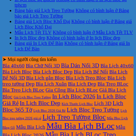
tphcm
Bảng báo giá Lịch Treo Tường
Không có bình luận
ở Bảng
báo giá Lịch Treo Tường
Bảng giá Lịch Bloc Khổ Đại
Không có bình luận
ở Bảng giá
Lịch Bloc Khổ Đại
Mẫu Lịch Tết TLV
Không có bình luận
ở Mẫu Lịch Tết TLV
In lịch Bloc đẹp
Không có bình luận
ở In lịch Bloc đẹp
Bảng giá In Lịch Để Bàn
Không có bình luận
ở Bảng giá In
Lịch Để Bàn
➤ Mọi người cũng tìm kiếm
Bìa Dán Nổi 3D
Bìa 40x60
Bìa Chữ Nổi 3D
Bìa Lịch 40x60
Bìa Lịch Bloc
Bìa Lịch Bloc Đẹp
Bìa Lịch Bế Nổi
Bìa Lịch
Bế Nổi 3D
Bìa Lịch gắn Bloc
Bìa Lịch Treo Bloc
Bìa Lịch
treo tường Đẹp
Bìa Lịch Xuân
Bìa Lịch Đẹp
Bìa Treo BLoc
Bìa Treo Lịch BLoc
Gia Công Bìa Lịch BLoc
Giá Bìa Lịch
In Lịch Bloc 2026
In Lịch Bloc
Bloc
Giá Lịch Bloc Treo Tường
Giá Rẻ
In Lịch Bloc Đẹp
Lịch
Lịch 3D
Kích Thước Lịch Bloc
Bloc 365 Tờ
Lịch Bloc Treo Tường
Lịch Bloc 2026 Giá Rẻ
Lịch
Lịch Treo Tường Bloc
Bloc treo tường 2026 giá rẻ
Mẫu Bloc Lịch
Mẫu Bìa Lịch BLoc
Mẫu Bìa Lịch
Mẫu
Bằng Gỗ
Mẫu Bìa Lịch BLoc Treo
Bìa Lịch Bloc 2026