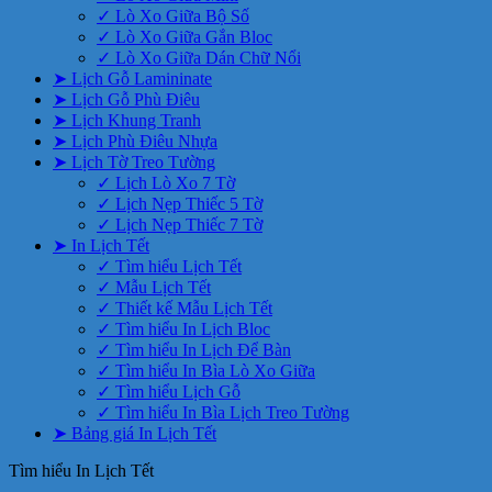
✓ Lò Xo Giữa Bộ Số
✓ Lò Xo Giữa Gắn Bloc
✓ Lò Xo Giữa Dán Chữ Nổi
➤ Lịch Gỗ Lamininate
➤ Lịch Gỗ Phù Điêu
➤ Lịch Khung Tranh
➤ Lịch Phù Điêu Nhựa
➤ Lịch Tờ Treo Tường
✓ Lịch Lò Xo 7 Tờ
✓ Lịch Nẹp Thiếc 5 Tờ
✓ Lịch Nẹp Thiếc 7 Tờ
➤ In Lịch Tết
✓ Tìm hiểu Lịch Tết
✓ Mẫu Lịch Tết
✓ Thiết kế Mẫu Lịch Tết
✓ Tìm hiểu In Lịch Bloc
✓ Tìm hiểu In Lịch Để Bàn
✓ Tìm hiểu In Bìa Lò Xo Giữa
✓ Tìm hiểu Lịch Gỗ
✓ Tìm hiểu In Bìa Lịch Treo Tường
➤ Bảng giá In Lịch Tết
Tìm hiểu In Lịch Tết