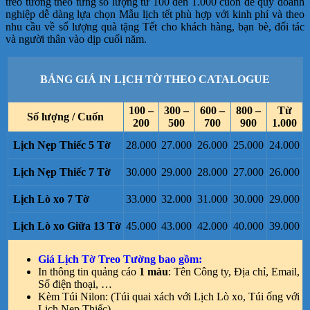
treo tường theo từng số lượng từ 100 đến 1.000 cuốn để quý doanh
nghiệp dễ dàng lựa chọn Mẫu lịch tết phù hợp với kinh phí và theo
nhu cầu về số lượng quà tặng Tết cho khách hàng, bạn bè, đối tác
và người thân vào dịp cuối năm.
BẢNG GIÁ IN LỊCH TỜ THEO CATALOGUE
100 –
300 –
600 –
800 –
Từ
Số lượng / Cuốn
200
500
700
900
1.000
Lịch Nẹp Thiếc 5 Tờ
28.000
27.000
26.000
25.000
24.000
Lịch Nẹp Thiếc 7 Tờ
30.000
29.000
28.000
27.000
26.000
Lịch Lò xo 7 Tờ
33.000
32.000
31.000
30.000
29.000
Lịch Lò xo Giữa 13 Tờ
45.000
43.000
42.000
40.000
39.000
Giá Lịch Tờ Treo Tường bao gồm:
In thông tin quảng cáo
1 màu
: Tên Công ty, Địa chỉ, Email,
Số điện thoại, …
Kèm Túi Nilon: (Túi quai xách với Lịch Lò xo, Túi ống với
Lịch Nẹp Thiếc)