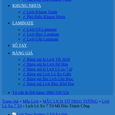
KHUNG NHỰA
✓ Lịch Khung Tranh
✓ Phù Điêu Khung Nhựa
LAMINATE
✓ Lịch Gỗ Laminate
✓ Lịch Bloc Laminate
✓ Lịch Gập Laminate
SỔ TAY
BẢNG GIÁ
✓ Bảng giá In Lịch Tết 2026
✓ Bảng giá In Lịch Để Bàn
✓ Bảng giá in Lịch Lò xo 7 tờ
✓ Bảng giá Lịch Lò Xo Giữa
✓ Bảng giá Bìa Lịch Gắn Bloc
✓ Bảng giá Lịch Bloc Khổ Đại
Tư vấn & Đặt hàng: 0983 559 554
Trang chủ
»
Mẫu Lịch
»
MẪU LỊCH TỜ TREO TƯỜNG
»
Lịch
Lò Xo 7 Tờ
»
Lịch Lò Xo 7 Tờ Mã Đáo Thành Công