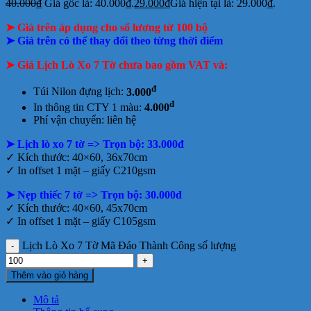
40.000
₫
Giá gốc là: 40.000₫.
29.000
₫
Giá hiện tại là: 29.000₫.
➤ Giá trên áp dụng cho số lương từ 100 bộ
➤ Giá trên có thể thay đổi theo từng thời điểm
➤ Giá Lịch Lò Xo 7 Tờ chưa bao gồm
VAT và:
đ
Túi Nilon đựng lịch:
3.000
đ
In thông tin CTY 1 màu:
4.000
Phí vận chuyển: liên hệ
➤ Lịch lò xo 7 tờ => Trọn bộ: 33.000đ
✓ Kích thước: 40×60, 36x70cm
✓ In offset 1 mặt – giấy C210gsm
➤ Nẹp thiếc 7 tờ => Trọn bộ: 30.000đ
✓ Kích thước: 40×60, 45x70cm
✓ In offset 1 mặt – giấy C105gsm
Lịch Lò Xo 7 Tờ Mã Đáo Thành Công số lượng
Thêm vào giỏ hàng
Mô tả