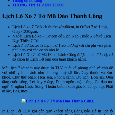
Thông tin bổ sung
THÔNG TIN THANH TOÁN
Lịch Lò Xo 7 Tờ Mã Đáo Thành Công
Lịch Lò xo 7 Tờ kích thước 40×60
cm
, in Offset 7 tờ 1 mặt,
Giấy C230gsm.
Ngoài Lịch Lò xo 7 Tờ còn có Lịch Nẹp Thiếc 5 Tờ và Lịch
Nẹp Thiếc 7 Tờ.
Lịch 7 Tờ Lò xo là Lịch Tờ Treo Tường với chi phí vừa phải
phù hợp với các cơ sở nhỏ lẻ.
Lịch Lò Xo 7 Tờ Mã Đáo Thành Công được nhiều đơn vị, cơ
sở chọn In Lịch Tết làm quà tặng khách hàng.
Mẫu lịch 7 tờ năm nay được In TLV thiết kế phong phú về chủ đề
với những hình ảnh như: Phong thuỷ tài lộc, Cây thuốc và Sức
khoẻ, Chữ thư pháp, Hoa sen, Phong cảnh, Du lịch, Bon sai, Quà
tặng cuộc sống, Lời hay ý đẹp, Danh ngôn cuộc sống, Ca dao tục
ngữ, Ý nghĩa Cuộc Sống, Thuận buồm xuôi gió, Phúc lộc thọ, Phật
di lặc, Logistics, …
In Lịch Tết TLV gởi đến quý khách hàng Bảng báo giá In lịch tờ