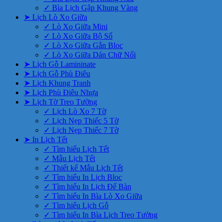
✓ Bìa Lịch Gập Khung Vàng
➤ Lịch Lò Xo Giữa
✓ Lò Xo Giữa Mini
✓ Lò Xo Giữa Bộ Số
✓ Lò Xo Giữa Gắn Bloc
✓ Lò Xo Giữa Dán Chữ Nổi
➤ Lịch Gỗ Lamininate
➤ Lịch Gỗ Phù Điêu
➤ Lịch Khung Tranh
➤ Lịch Phù Điêu Nhựa
➤ Lịch Tờ Treo Tường
✓ Lịch Lò Xo 7 Tờ
✓ Lịch Nẹp Thiếc 5 Tờ
✓ Lịch Nẹp Thiếc 7 Tờ
➤ In Lịch Tết
✓ Tìm hiểu Lịch Tết
✓ Mẫu Lịch Tết
✓ Thiết kế Mẫu Lịch Tết
✓ Tìm hiểu In Lịch Bloc
✓ Tìm hiểu In Lịch Để Bàn
✓ Tìm hiểu In Bìa Lò Xo Giữa
✓ Tìm hiểu Lịch Gỗ
✓ Tìm hiểu In Bìa Lịch Treo Tường