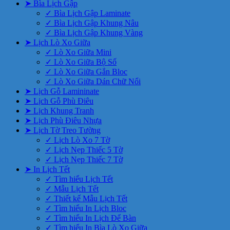
➤ Bìa Lịch Gập
✓ Bìa Lịch Gập Laminate
✓ Bìa Lịch Gập Khung Nâu
✓ Bìa Lịch Gập Khung Vàng
➤ Lịch Lò Xo Giữa
✓ Lò Xo Giữa Mini
✓ Lò Xo Giữa Bộ Số
✓ Lò Xo Giữa Gắn Bloc
✓ Lò Xo Giữa Dán Chữ Nổi
➤ Lịch Gỗ Lamininate
➤ Lịch Gỗ Phù Điêu
➤ Lịch Khung Tranh
➤ Lịch Phù Điêu Nhựa
➤ Lịch Tờ Treo Tường
✓ Lịch Lò Xo 7 Tờ
✓ Lịch Nẹp Thiếc 5 Tờ
✓ Lịch Nẹp Thiếc 7 Tờ
➤ In Lịch Tết
✓ Tìm hiểu Lịch Tết
✓ Mẫu Lịch Tết
✓ Thiết kế Mẫu Lịch Tết
✓ Tìm hiểu In Lịch Bloc
✓ Tìm hiểu In Lịch Để Bàn
✓ Tìm hiểu In Bìa Lò Xo Giữa