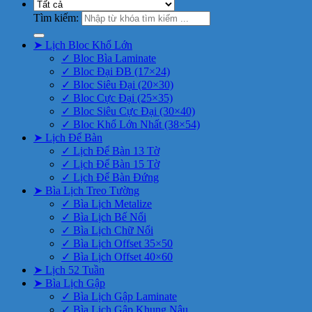
Tìm kiếm:
➤ Lịch Bloc Khổ Lớn
✓ Bloc Bìa Laminate
✓ Bloc Đại ĐB (17×24)
✓ Bloc Siêu Đại (20×30)
✓ Bloc Cực Đại (25×35)
✓ Bloc Siêu Cực Đại (30×40)
✓ Bloc Khổ Lớn Nhất (38×54)
➤ Lịch Để Bàn
✓ Lịch Để Bàn 13 Tờ
✓ Lịch Để Bàn 15 Tờ
✓ Lịch Để Bàn Đứng
➤ Bìa Lịch Treo Tường
✓ Bìa Lịch Metalize
✓ Bìa Lịch Bế Nổi
✓ Bìa Lịch Chữ Nổi
✓ Bìa Lịch Offset 35×50
✓ Bìa Lịch Offset 40×60
➤ Lịch 52 Tuần
➤ Bìa Lịch Gập
✓ Bìa Lịch Gập Laminate
✓ Bìa Lịch Gập Khung Nâu