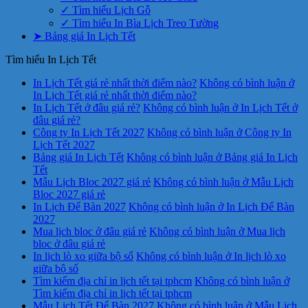
✓ Tìm hiểu Lịch Gỗ
✓ Tìm hiểu In Bìa Lịch Treo Tường
➤ Bảng giá In Lịch Tết
Tìm hiểu In Lịch Tết
In Lịch Tết giá rẻ nhất thời điểm nào?
Không có bình luận
ở
In Lịch Tết giá rẻ nhất thời điểm nào?
In Lịch Tết ở đâu giá rẻ?
Không có bình luận
ở In Lịch Tết ở
đâu giá rẻ?
Công ty In Lịch Tết 2027
Không có bình luận
ở Công ty In
Lịch Tết 2027
Bảng giá In Lịch Tết
Không có bình luận
ở Bảng giá In Lịch
Tết
Mẫu Lịch Bloc 2027 giá rẻ
Không có bình luận
ở Mẫu Lịch
Bloc 2027 giá rẻ
In Lịch Để Bàn 2027
Không có bình luận
ở In Lịch Để Bàn
2027
Mua lịch bloc ở đâu giá rẻ
Không có bình luận
ở Mua lịch
bloc ở đâu giá rẻ
In lịch lò xo giữa bộ số
Không có bình luận
ở In lịch lò xo
giữa bộ số
Tìm kiếm địa chỉ in lịch tết tại tphcm
Không có bình luận
ở
Tìm kiếm địa chỉ in lịch tết tại tphcm
Mẫu Lịch Tết Để Bàn 2027
Không có bình luận
ở Mẫu Lịch