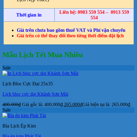
Liên hệ: 0983 559 554 – 0913 559
Thời gian in
554
Giá trên chưa bao gồm thuế VAT và Phí vận chuyển
Giá trên có thể thay đổi theo từng thời điểm đặt lịch
Mẫu Lịch Tết Mua Nhiều
Sale
Lịch Bloc Cực Đại 25x35
Lịch bloc cực đại Khánh Sơn Mài
400.000
₫
Giá gốc là: 400.000₫.
265.000
₫
Giá hiện tại là: 265.000₫.
Sale
Bìa Lịch Ép Kim
Bìa ép kim Phát Tài