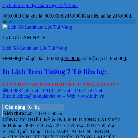
Lịch bloc cực đại Cảnh Đẹp Việt Nam
400.000
₫
Giá gốc là: 400.000₫.
245.000
₫
Giá hiện tại là: 245.000₫.
Sale
Lịch Gỗ LAMINATE
Lịch Gỗ Laminate Lộc Túi Vàng
180.000
₫
Giá gốc là: 180.000₫.
95.000
₫
Giá hiện tại là: 95.000₫.
In Lịch Treo Tường 7 Tờ liên hệ:
CTY THIẾT KẾ & IN LỊCH TẾT TƯƠNG LAI VIỆT
☎: 0983 559 554 – 0913 559 554 – 0937 559 554
Email: lichtet@tuonglaiviet.vn – Web: www.intlv.vn
Cân nặng
0.4 kg
Kích thước
40 × 0.03 × 60 cm
CÔNG TY THIẾT KẾ & IN LỊCH TƯƠNG LAI VIỆT
➤ Hotline: 0983 559 554 - 0913 559 554 - 0937 559 554
✓ Thái Quốc Tùng - 1635.22449 - ACB CN TP.HCM
✓ CTY TNHH TT TRỰC TUYẾN TƯƠNG LAI VIỆT -