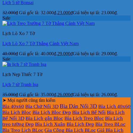
Lịch 5 tờ Bonsai
32.000
₫
Giá gốc là: 32.000₫.
23.000
₫
Giá hiện tại là: 23.000₫.
Sale
Lịch Lò Xo 7 Tờ
Lịch Lò Xo 7 Tờ Thắng Cảnh Việt Nam
40.000
₫
Giá gốc là: 40.000₫.
29.000
₫
Giá hiện tại là: 29.000₫.
Sale
Lịch Nẹp Thiếc 7 Tờ
Lịch 7 tờ Tranh lụa
35.000
₫
Giá gốc là: 35.000₫.
26.000
₫
Giá hiện tại là: 26.000₫.
➤ Mọi người cũng tìm kiếm
Bìa Dán Nổi 3D
Bìa 40x60
Bìa Chữ Nổi 3D
Bìa Lịch 40x60
Bìa Lịch Bloc
Bìa Lịch Bloc Đẹp
Bìa Lịch Bế Nổi
Bìa Lịch
Bế Nổi 3D
Bìa Lịch gắn Bloc
Bìa Lịch Treo Bloc
Bìa Lịch
treo tường Đẹp
Bìa Lịch Xuân
Bìa Lịch Đẹp
Bìa Treo BLoc
Bìa Treo Lịch BLoc
Gia Công Bìa Lịch BLoc
Giá Bìa Lịch