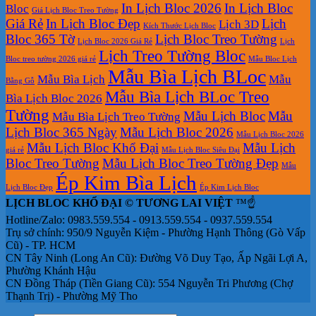
In Lịch Bloc 2026
In Lịch Bloc
Bloc
Giá Lịch Bloc Treo Tường
Giá Rẻ
In Lịch Bloc Đẹp
Lịch
Lịch 3D
Kích Thước Lịch Bloc
Bloc 365 Tờ
Lịch Bloc Treo Tường
Lịch Bloc 2026 Giá Rẻ
Lịch
Lịch Treo Tường Bloc
Bloc treo tường 2026 giá rẻ
Mẫu Bloc Lịch
Mẫu Bìa Lịch BLoc
Mẫu Bìa Lịch
Mẫu
Bằng Gỗ
Mẫu Bìa Lịch BLoc Treo
Bìa Lịch Bloc 2026
Tường
Mẫu Lịch Bloc
Mẫu
Mẫu Bìa Lịch Treo Tường
Lịch Bloc 365 Ngày
Mẫu Lịch Bloc 2026
Mẫu Lịch Bloc 2026
Mẫu Lịch Bloc Khổ Đại
Mẫu Lịch
giá rẻ
Mẫu Lịch Bloc Siêu Đại
Bloc Treo Tường
Mẫu Lịch Bloc Treo Tường Đẹp
Mẫu
Ép Kim Bìa Lịch
Lịch Bloc Đẹp
Ép Kim Lịch Bloc
LỊCH BLOC KHỔ ĐẠI © TƯƠNG LAI VIỆT
™☝️
Hotline/Zalo: 0983.559.554 - 0913.559.554 - 0937.559.554
Trụ sở chính: 950/9 Nguyễn Kiệm - Phường Hạnh Thông (Gò Vấp
Cũ) - TP. HCM
CN Tây Ninh (Long An Cũ): Đường Võ Duy Tạo, Ấp Ngãi Lợi A,
Phường Khánh Hậu
CN Đồng Tháp (Tiền Giang Cũ): 554 Nguyễn Tri Phương (Chợ
Thạnh Trị) - Phường Mỹ Tho