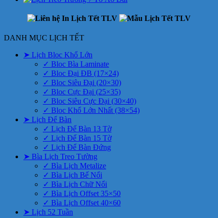
DANH MỤC LỊCH TẾT
➤ Lịch Bloc Khổ Lớn
✓ Bloc Bìa Laminate
✓ Bloc Đại ĐB (17×24)
✓ Bloc Siêu Đại (20×30)
✓ Bloc Cực Đại (25×35)
✓ Bloc Siêu Cực Đại (30×40)
✓ Bloc Khổ Lớn Nhất (38×54)
➤ Lịch Để Bàn
✓ Lịch Để Bàn 13 Tờ
✓ Lịch Để Bàn 15 Tờ
✓ Lịch Để Bàn Đứng
➤ Bìa Lịch Treo Tường
✓ Bìa Lịch Metalize
✓ Bìa Lịch Bế Nổi
✓ Bìa Lịch Chữ Nổi
✓ Bìa Lịch Offset 35×50
✓ Bìa Lịch Offset 40×60
➤ Lịch 52 Tuần