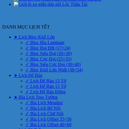
DANH MỤC LỊCH TẾT
➤ Lịch Bloc Khổ Lớn
✓ Bloc Bìa Laminate
✓ Bloc Đại ĐB (17×24)
✓ Bloc Siêu Đại (20×30)
✓ Bloc Cực Đại (25×35)
✓ Bloc Siêu Cực Đại (30×40)
✓ Bloc Khổ Lớn Nhất (38×54)
➤ Lịch Để Bàn
✓ Lịch Để Bàn 13 Tờ
✓ Lịch Để Bàn 15 Tờ
✓ Lịch Để Bàn Đứng
➤ Bìa Lịch Treo Tường
✓ Bìa Lịch Metalize
✓ Bìa Lịch Bế Nổi
✓ Bìa Lịch Chữ Nổi
✓ Bìa Lịch Offset 35×50
✓ Bìa Lịch Offset 40×60