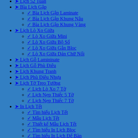
➤ Lịch 52 Tuần
➤ Bìa Lịch Gập
✓ Bìa Lịch Gập Laminate
✓ Bìa Lịch Gập Khung Nâu
✓ Bìa Lịch Gập Khung Vàng
➤ Lịch Lò Xo Giữa
✓ Lò Xo Giữa Mini
✓ Lò Xo Giữa Bộ Số
✓ Lò Xo Giữa Gắn Bloc
✓ Lò Xo Giữa Dán Chữ Nổi
➤ Lịch Gỗ Lamininate
➤ Lịch Gỗ Phù Điêu
➤ Lịch Khung Tranh
➤ Lịch Phù Điêu Nhựa
➤ Lịch Tờ Treo Tường
✓ Lịch Lò Xo 7 Tờ
✓ Lịch Nẹp Thiếc 5 Tờ
✓ Lịch Nẹp Thiếc 7 Tờ
➤ In Lịch Tết
✓ Tìm hiểu Lịch Tết
✓ Mẫu Lịch Tết
✓ Thiết kế Mẫu Lịch Tết
✓ Tìm hiểu In Lịch Bloc
✓ Tìm hiểu In Lịch Để Bàn