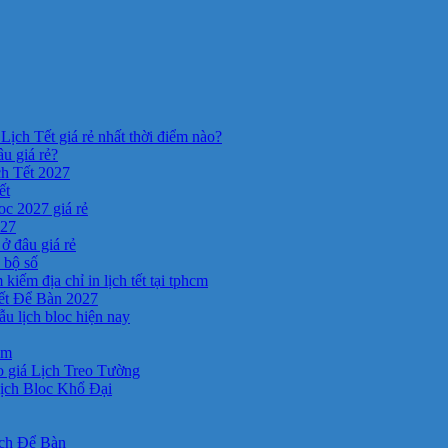
Lịch Tết giá rẻ nhất thời điểm nào?
âu giá rẻ?
ch Tết 2027
ết
c 2027 giá rẻ
027
ở đâu giá rẻ
a bộ số
kiếm địa chỉ in lịch tết tại tphcm
ết Để Bàn 2027
 lịch bloc hiện nay
cm
 giá Lịch Treo Tường
ịch Bloc Khổ Đại
ịch Để Bàn