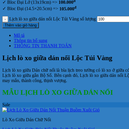
đ
✓ Bloc Đại Lở (13x19cm) =>
100.000
đ
✓ Bloc Đại (14.5×20.5cm) =>
105.000
Lịch lò xo giữa dán nổi Lộc Túi Vàng số lượng
Thêm vào giỏ hàng
Mô tả
Thông tin bổ sung
THÔNG TIN THANH TOÁN
Lịch lò xo giữa dán nổi Lộc Túi Vàng
Lịch lò xo giữa Dán chữ nổi là bìa lịch treo tường có lò xo ở giữa có
Lịch lò xo giữa gắn Bộ Số. Bên cạnh đó, Lịch lò xo giữa dán nổi 
may mắn, thành công, thịnh vượng.
MẪU LỊCH LÒ XO GIỮA DÁN NỔI
Sale
Lò Xo Giữa Dán Chữ Nổi