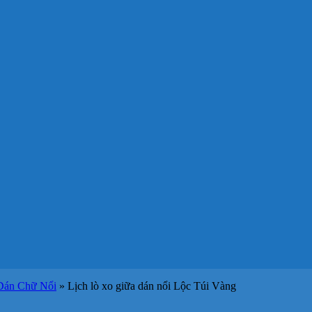
Dán Chữ Nổi
»
Lịch lò xo giữa dán nổi Lộc Túi Vàng