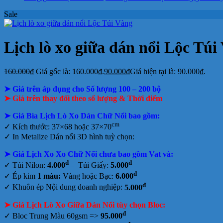
Sale
Lịch lò xo giữa dán nổi Lộc Túi
160.000
₫
Giá gốc là: 160.000₫.
90.000
₫
Giá hiện tại là: 90.000₫.
➤ Giá trên áp dụng cho Số lượng 100 – 200 bộ
➤ Giá trên thay đổi theo số lượng & Thời điểm
➤ Giá Bìa Lịch Lò Xo Dán Chữ Nổi bao gồm
:
cm
✓ Kích thước: 37×68 hoặc 37×70
✓
In Metalize Dán nổi 3D hình tuỳ chọn:
➤ Giá Lịch Xo Xo Chữ Nổi chưa bao gồm
Vat và:
đ
đ
✓ Túi Nilon:
4.000
– Túi Giấy:
5.000
đ
✓ Ép kim
1 màu:
Vàng hoặc Bạc:
6.000
đ
✓ Khuôn ép Nội dung doanh nghiệp:
5.000
➤ Giá Lịch Lò Xo Giữa Dán Nổi tùy chọn Bloc:
đ
✓ Bloc Trung Màu 60gsm =>
95.000