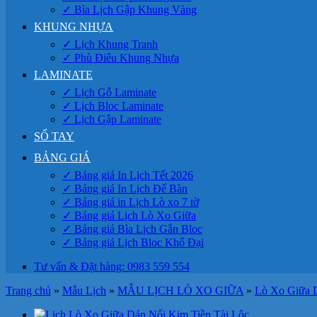
✓ Bìa Lịch Gập Khung Vàng
KHUNG NHỰA
✓ Lịch Khung Tranh
✓ Phù Điêu Khung Nhựa
LAMINATE
✓ Lịch Gỗ Laminate
✓ Lịch Bloc Laminate
✓ Lịch Gập Laminate
SỔ TAY
BẢNG GIÁ
✓ Bảng giá In Lịch Tết 2026
✓ Bảng giá In Lịch Để Bàn
✓ Bảng giá in Lịch Lò xo 7 tờ
✓ Bảng giá Lịch Lò Xo Giữa
✓ Bảng giá Bìa Lịch Gắn Bloc
✓ Bảng giá Lịch Bloc Khổ Đại
Tư vấn & Đặt hàng: 0983 559 554
Trang chủ
»
Mẫu Lịch
»
MẪU LỊCH LÒ XO GIỮA
»
Lò Xo Giữa 