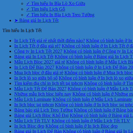
✓ Tìm hiểu In Bìa Lò Xo Giữa
✓ Tìm hiểu Lịch Gỗ
✓ Tìm hiểu In Bìa Lịch Treo Tường
➤ Bảng giá In Lịch Tết
Tìm hiểu In Lịch Tết
In Lịch Tết giá rẻ nhất thời điểm nào?
Không có bình luận
ở In 
In Lịch Tết ở đâu giá rẻ?
Không có bình luận
ở In Lịch Tết ở đ
Công ty In Lịch Tết 2027
Không có bình luận
ở Công ty In Lị
Bảng giá In Lịch Tết
Không có bình luận
ở Bảng giá In Lịch T
Mẫu Lịch Bloc 2027 giá rẻ
Không có bình luận
ở Mẫu Lịch Blo
In Lịch Để Bàn 2027
Không có bình luận
ở In Lịch Để Bàn 2
Mua lịch bloc ở đâu giá rẻ
Không có bình luận
ở Mua lịch bloc 
In lịch lò xo giữa bộ số
Không có bình luận
ở In lịch lò xo giữ
Tìm kiếm địa chỉ in lịch tết tại tphcm
Không có bình luận
ở Tìm 
Mẫu Lịch Tết Để Bàn 2027
Không có bình luận
ở Mẫu Lịch T
Những mẫu lịch bloc hiện nay
Không có bình luận
ở Những mẫu
Mẫu Lịch Laminate
Không có bình luận
ở Mẫu Lịch Laminate
In lịch bloc tại tphcm
Không có bình luận
ở In lịch bloc tại tph
Bảng báo giá Lịch Treo Tường
Không có bình luận
ở Bảng báo
Bảng giá Lịch Bloc Khổ Đại
Không có bình luận
ở Bảng giá L
Mẫu Lịch Tết TLV
Không có bình luận
ở Mẫu Lịch Tết TLV
In lịch Bloc đẹp
Không có bình luận
ở In lịch Bloc đẹp
Bảng giá In Lịch Để Bàn
Không có bình luận
ở Bảng giá In L