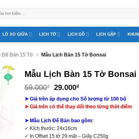
LÒ XO GIỮA
LỊCH TỜ
LỊCH GỖ
LỊCH GẬP
KHUN
h Để Bàn 15 Tờ
»
Mẫu Lịch Bàn 15 Tờ Bonsai
Mẫu Lịch Bàn 15 Tờ Bonsai
Giá
Giá
59.000
29.000
₫
₫
gốc
hiện
➤ Giá trên áp dụng cho Số lượng từ 100 bộ
là:
tại
➤
Giá trên có thể thay đổi theo từng thời điểm
59.000₫.
là:
29.000₫.
➤ Mẫu Lịch Để Bàn bao gồm:
✓ Kích thước: 24x16cm
✓ In Offset 15 tờ 29 mặt – Giấy C250g