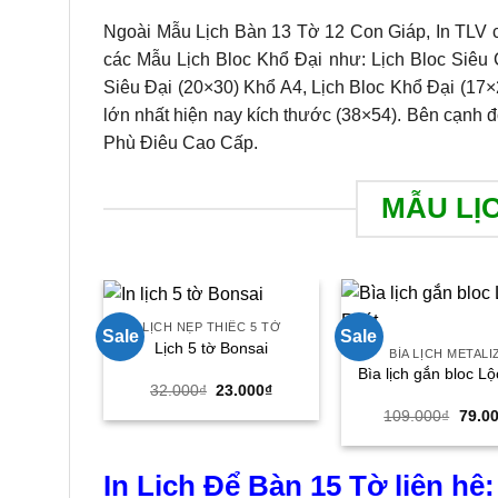
Ngoài Mẫu Lịch Bàn 13 Tờ 12 Con Giáp, In TLV 
các Mẫu Lịch Bloc Khổ Đại như: Lịch Bloc Siêu 
Siêu Đại (20×30) Khổ A4, Lịch Bloc Khổ Đại (17×2
lớn nhất hiện nay kích thước (38×54). Bên cạnh 
Phù Điêu Cao Cấp.
MẪU LỊ
LỊCH NẸP THIẾC 5 TỜ
Sale
Sale
Lịch 5 tờ Bonsai
BÌA LỊCH METALI
Bìa lịch gắn bloc L
Giá
Giá
32.000
₫
23.000
₫
gốc
hiện
Giá
109.000
₫
79.0
là:
tại
gốc
32.000₫.
là:
là:
23.000₫.
109.0
In Lịch Để Bàn 15 Tờ liên hệ: