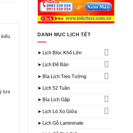
DANH MỤC LỊCH TẾT
 kiểu
➤ Lịch Bloc Khổ Lớn
➤ Lịch Để Bàn
➤ Bìa Lịch Treo Tường
➤ Lịch 52 Tuần
g lựa
➤ Bìa Lịch Gập
➤ Lịch Lò Xo Giữa
➤ Lịch Gỗ Lamininate