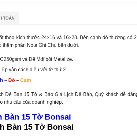
H TOÁN
t theo kích thước 24×16 và 16×23. Bên cạnh đó thường có 2
ó thêm phần Note Ghi Chú bên dưới.
 C250gsm và Đế Mdf bồi Metalize.
 Ép vân cách điệu với tờ thứ 2.
h
–
Đỏ
–
Cam
ịch Để Bàn 15 Tờ & Báo Giá Lịch Để Bàn, Quý khách dễ dàn
heo nhu cầu của doanh nghiệp.
h Bàn 15 Tờ Bonsai