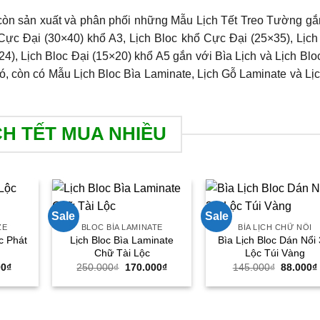
còn sản xuất và phân phối những Mẫu Lịch Tết Treo Tường gắ
Cực Đại (30×40) khổ A3, Lịch Bloc khổ Cực Đại (25×35), Lịch
4), Lịch Bloc Đại (15×20) khổ A5 gắn với Bìa Lịch và Lịch Blo
đó, còn có Mẫu Lịch Bloc Bìa Laminate, Lịch Gỗ Laminate và Lị
CH TẾT MUA NHIỀU
Sale
Sale
ZE
BLOC BÌA LAMINATE
BÌA LỊCH CHỮ NỔI
Lịch Bloc Bìa Laminate
Bìa Lịch Bloc Dán Nổi
ộc Phát
Chữ Tài Lộc
Lộc Túi Vàng
Giá
Giá
Giá
Giá
00
₫
250.000
₫
170.000
₫
145.000
₫
88.000
₫
hiện
gốc
hiện
gốc
tại
là:
tại
là:
00₫.
là:
250.000₫.
là:
145.000
79.000₫.
170.000₫.