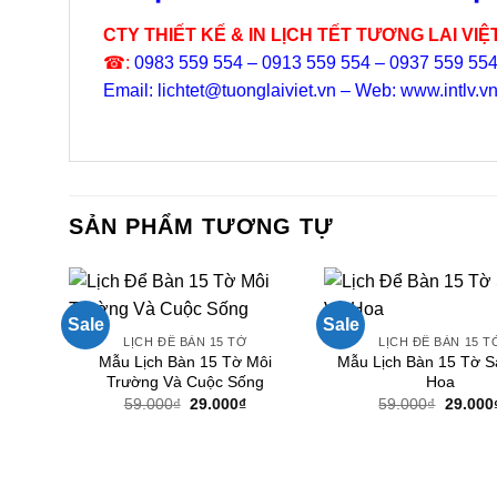
CTY THIẾT KẾ & IN LỊCH TẾT TƯƠNG LAI VIỆ
☎:
0983 559 554 – 0913 559 554 – 0937 559 55
Email: lichtet@tuonglaiviet.vn – Web: www.intlv.v
SẢN PHẨM TƯƠNG TỰ
Sale
Sale
LỊCH ĐỂ BÀN 15 TỜ
LỊCH ĐỂ BÀN 15 T
Mẫu Lịch Bàn 15 Tờ Môi
Mẫu Lịch Bàn 15 Tờ S
Trường Và Cuộc Sống
Hoa
Giá
Giá
Giá
59.000
₫
29.000
₫
59.000
₫
29.000
gốc
hiện
gốc
là:
tại
là:
59.000₫.
là:
59.000₫
29.000₫.