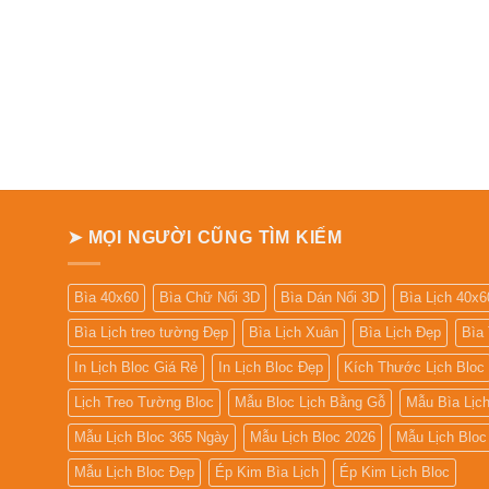
➤ MỌI NGƯỜI CŨNG TÌM KIẾM
Bìa 40x60
Bìa Chữ Nổi 3D
Bìa Dán Nổi 3D
Bìa Lịch 40x6
Bìa Lịch treo tường Đẹp
Bìa Lịch Xuân
Bìa Lịch Đẹp
Bìa
In Lịch Bloc Giá Rẻ
In Lịch Bloc Đẹp
Kích Thước Lịch Bloc
Lịch Treo Tường Bloc
Mẫu Bloc Lịch Bằng Gỗ
Mẫu Bìa Lịc
Mẫu Lịch Bloc 365 Ngày
Mẫu Lịch Bloc 2026
Mẫu Lịch Bloc 
Mẫu Lịch Bloc Đẹp
Ép Kim Bìa Lịch
Ép Kim Lịch Bloc