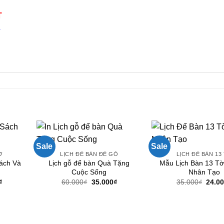
T
4
n
Sale
Sale
Ờ
LỊCH ĐỂ BÀN ĐẾ GỖ
LỊCH ĐỂ BÀN 13
ách Và
Lịch gỗ để bàn Quà Tặng
Mẫu Lịch Bàn 13 Tờ
Cuộc Sống
Nhân Tạo
Giá
Giá
Giá
Giá
₫
60.000
₫
35.000
₫
35.000
₫
24.0
hiện
gốc
hiện
gốc
tại
là:
tại
là:
.
là:
60.000₫.
là:
35.00
29.000₫.
35.000₫.