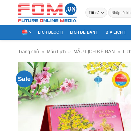
Bỏ
Tìm
qua
kiếm:
nội
dung
>
LỊCH BLOC
LỊCH ĐỂ BÀN
BÌA LỊCH
Trang chủ
»
Mẫu Lịch
»
MẪU LỊCH ĐỂ BÀN
»
Lịc
Sale