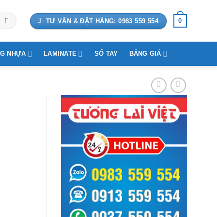
0
TƯ VẤN & ĐẶT HÀNG: 0983 559 554
G NHỰA
LAMINATE
SỔ TAY
BẢNG GIÁ