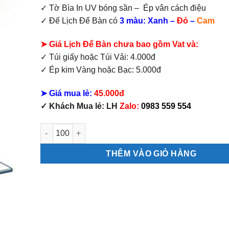
✓ Tờ Bìa In UV bóng sần – Ép vân cách điệu
✓ Đế Lịch Để Bàn có
3 màu: Xanh –
Đỏ
–
Cam
➤ Giá Lịch Để Bàn chưa bao gồm Vat và:
✓ Túi giấy hoặc Túi Vải: 4.000đ
✓ Ép kim Vàng hoặc Bạc: 5.000đ
➤ Giá mua lẻ:
45.000đ
✓ Khách Mua lẻ: LH
Zalo:
0983 559 554
Mẫu Lịch Bàn 15 Tờ Bonsai số lượng
THÊM VÀO GIỎ HÀNG