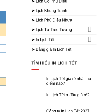
➤ Lịch Gỗ Phù Điêu
➤ Lịch Khung Tranh
➤ Lịch Phù Điêu Nhựa
➤ Lịch Tờ Treo Tường
➤ In Lịch Tết
➤ Bảng giá In Lịch Tết
TÌM HIỂU IN LỊCH TẾT
In Lịch Tết giá rẻ nhất thời
điểm nào?
Không
có
In Lịch Tết ở đâu giá rẻ?
bình
luận
Không
ở
có
In
bình
Lịch
luận
Công ty In Lịch Tết 2027
Tết