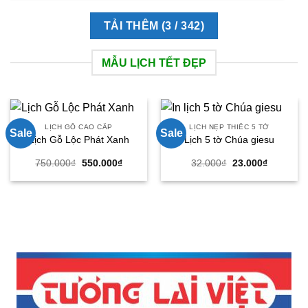
TẢI THÊM
(
3
/ 342)
MẪU LỊCH TẾT ĐẸP
LỊCH GỖ CAO CẤP
LỊCH NẸP THIẾC 5 TỜ
Sale
Sale
Lịch Gỗ Lộc Phát Xanh
Lịch 5 tờ Chúa giesu
Giá
Giá
Giá
Giá
750.000
₫
550.000
₫
32.000
₫
23.000
₫
gốc
hiện
gốc
hiện
là:
tại
là:
tại
750.000₫.
là:
32.000₫.
là:
550.000₫.
23.000₫.