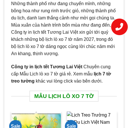
Những thành phố như đang chuyển mình, những
bông hoa như rung rinh trước gió, những thành phố
du lịch, danh lam thắng cảnh như mời gọi chúng ta.
Mùa xuân của hành trình bốn mùa như đang đến,
Công ty in lịch tết Tương Lai Việt xin gửi tới quý
khách những bộ lịch lò xo 7 tờ năm 2027, trong đó
bộ lịch lò xo 7 tờ dáng ngọc cùng lời chúc năm mới
An khang, thịnh vượng.
Công ty in lịch tết Tương Lai Việt
Chuyên cung
cấp Mẫu Lịch lò xo 7 tờ giá rẻ. Xem mẫu
lịch 7 tờ
treo tường
khác vui lòng click vào bên dưới.
MẪU LỊCH LÒ XO 7 TỜ
Sale
Sale
Sa