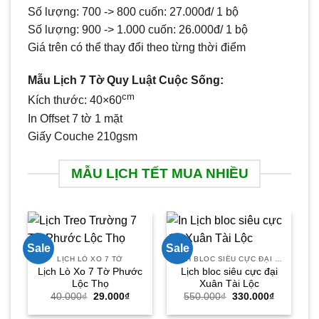
Số lượng: 700 -> 800 cuốn: 27.000đ/ 1 bộ
Số lượng: 900 -> 1.000 cuốn: 26.000đ/ 1 bộ
Giá trên có thể thay đổi theo từng thời điểm
Mẫu Lịch 7 Tờ Quy Luật Cuộc Sống:
cm
Kích thước: 40×60
In Offset 7 tờ 1 mặt
Giấy Couche 210gsm
MẪU LỊCH TẾT MUA NHIỀU
Sale
Sale
Sa
LỊCH LÒ XO 7 TỜ
LỊCH BLOC SIÊU CỰC ĐẠI 30X40
Lịch Lò Xo 7 Tờ Phước
Lịch bloc siêu cực đại
Lộc Thọ
Xuân Tài Lộc
Giá
Giá
Giá
Giá
40.000
₫
29.000
₫
550.000
₫
330.000
₫
gốc
hiện
gốc
hiện
là:
tại
là:
tại