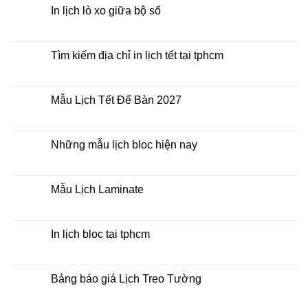
Bàn
luận
In lịch lò xo giữa bộ số
2027
ở
Mua
Không
lịch
có
bloc
bình
ở
luận
Tìm kiếm địa chỉ in lịch tết tại tphcm
đâu
ở
giá
In
Không
rẻ
lịch
có
lò
bình
xo
luận
Mẫu Lịch Tết Để Bàn 2027
giữa
ở
bộ
Tìm
Không
số
kiếm
có
địa
bình
chỉ
luận
Những mẫu lịch bloc hiện nay
in
ở
lịch
Mẫu
Không
tết
Lịch
có
tại
Tết
bình
tphcm
Để
luận
Mẫu Lịch Laminate
Bàn
ở
2027
Những
Không
mẫu
có
lịch
bình
bloc
luận
In lịch bloc tại tphcm
hiện
ở
nay
Mẫu
Không
Lịch
có
Laminate
bình
luận
Bảng báo giá Lịch Treo Tường
ở
In
Không
lịch
có