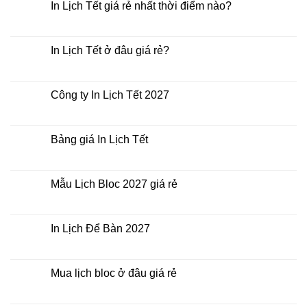
In Lịch Tết giá rẻ nhất thời điểm nào?
Không
có
bình
luận
In Lịch Tết ở đâu giá rẻ?
ở
In
Không
Lịch
có
Tết
bình
giá
luận
Công ty In Lịch Tết 2027
rẻ
ở
nhất
In
Không
thời
Lịch
có
điểm
Tết
bình
nào?
ở
luận
Bảng giá In Lịch Tết
đâu
ở
giá
Công
Không
rẻ?
ty
có
In
bình
Lịch
luận
Mẫu Lịch Bloc 2027 giá rẻ
Tết
ở
2027
Bảng
Không
giá
có
In
bình
Lịch
luận
In Lịch Để Bàn 2027
Tết
ở
Mẫu
Không
Lịch
có
Bloc
bình
2027
luận
Mua lịch bloc ở đâu giá rẻ
giá
ở
rẻ
In
Không
Lịch
có
Để
bình