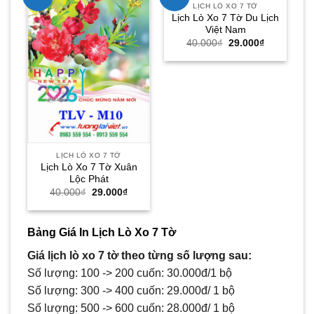
LỊCH LÒ XO 7 TỜ
Lịch Lò Xo 7 Tờ Du Lịch
L
Việt Nam
Giá
Giá
40.000
₫
29.000
₫
gốc
hiện
là:
tại
40.000₫.
là:
29.000₫.
LỊCH LÒ XO 7 TỜ
Lịch Lò Xo 7 Tờ Xuân
Lộc Phát
Giá
Giá
40.000
₫
29.000
₫
gốc
hiện
là:
tại
40.000₫.
là:
29.000₫.
Bảng Giá In Lịch Lò Xo 7 Tờ
Giá lịch lò xo 7 tờ theo từng số lượng sau:
Số lượng: 100 -> 200 cuốn: 30.000đ/1 bộ
Số lượng: 300 -> 400 cuốn: 29.000đ/ 1 bộ
Số lượng: 500 -> 600 cuốn: 28.000đ/ 1 bộ