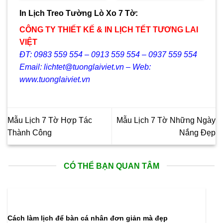
40.000₫.
là:
550.000₫.
là:
29.000₫.
330.000₫.
In Lịch Treo Tường Lò Xo 7 Tờ:
CÔNG TY THIẾT KẾ & IN LỊCH TẾT TƯƠNG LAI
VIỆT
ĐT: 0983 559 554 – 0913 559 554 – 0937 559 554
Email: lichtet@tuonglaiviet.vn – Web:
www.tuonglaiviet.vn
Mẫu Lịch 7 Tờ Hợp Tác
Mẫu Lịch 7 Tờ Những Ngày
Thành Công
Nắng Đẹp
CÓ THỂ BẠN QUAN TÂM
Cách làm lịch để bàn cá nhân đơn giản mà đẹp