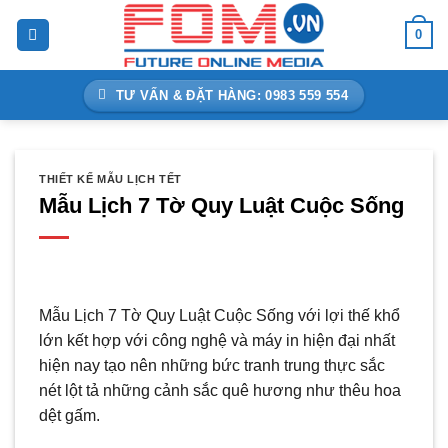
Bỏ
0
qua
nội
dung
TƯ VẤN & ĐẶT HÀNG: 0983 559 554
THIẾT KẾ MẪU LỊCH TẾT
Mẫu Lịch 7 Tờ Quy Luật Cuộc Sống
Mẫu Lịch 7 Tờ Quy Luật Cuộc Sống với lợi thế khổ
lớn kết hợp với công nghệ và máy in hiện đại nhất
hiện nay tạo nên những bức tranh trung thực sắc
nét lột tả những cảnh sắc quê hương như thêu hoa
dệt gấm.