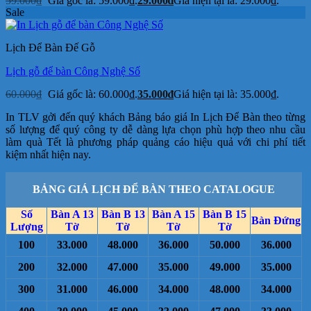
59.000
₫
Giá gốc là: 59.000₫.
29.000
₫
Giá hiện tại là: 29.000₫.
Sale
Lịch Để Bàn Đế Gỗ
Lịch gỗ để bàn Công Nghệ Số
60.000
₫
Giá gốc là: 60.000₫.
35.000
₫
Giá hiện tại là: 35.000₫.
In TLV gởi đến quý khách Bảng báo giá In Lịch Để Bàn theo từng
số lượng để quý công ty dễ dàng lựa chọn phù hợp theo nhu cầu
làm quà Tết là phương pháp quảng cáo hiệu quả với chi phí tiết
kiệm nhất hiện nay.
BẢNG GIÁ LỊCH ĐỂ BÀN THEO CATALOGUE
Số
Bàn A 13
Bàn B 13
Bàn A 15
Bàn B 15
Bàn Đứng
Lượng
Tờ
Tờ
Tờ
Tờ
100
33.000
48.000
36.000
50.000
36.000
200
32.000
47.000
35.000
49.000
35.000
300
31.000
46.000
34.000
48.000
34.000