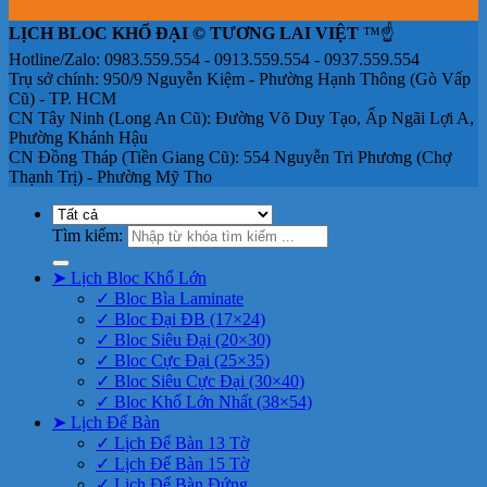
LỊCH BLOC KHỔ ĐẠI © TƯƠNG LAI VIỆT
™☝️
Hotline/Zalo: 0983.559.554 - 0913.559.554 - 0937.559.554
Trụ sở chính: 950/9 Nguyễn Kiệm - Phường Hạnh Thông (Gò Vấp
Cũ) - TP. HCM
CN Tây Ninh (Long An Cũ): Đường Võ Duy Tạo, Ấp Ngãi Lợi A,
Phường Khánh Hậu
CN Đồng Tháp (Tiền Giang Cũ): 554 Nguyễn Tri Phương (Chợ
Thạnh Trị) - Phường Mỹ Tho
Tìm kiếm:
➤ Lịch Bloc Khổ Lớn
✓ Bloc Bìa Laminate
✓ Bloc Đại ĐB (17×24)
✓ Bloc Siêu Đại (20×30)
✓ Bloc Cực Đại (25×35)
✓ Bloc Siêu Cực Đại (30×40)
✓ Bloc Khổ Lớn Nhất (38×54)
➤ Lịch Để Bàn
✓ Lịch Để Bàn 13 Tờ
✓ Lịch Để Bàn 15 Tờ
✓ Lịch Để Bàn Đứng