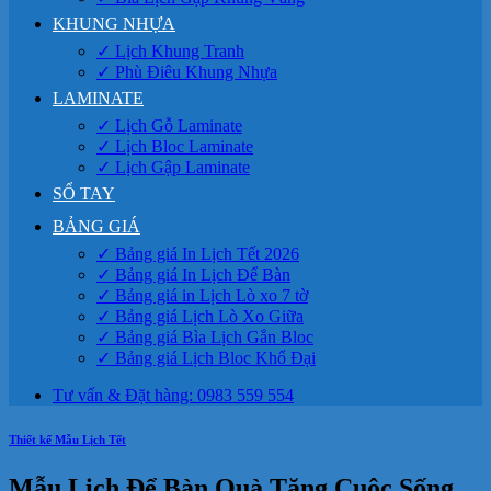
KHUNG NHỰA
✓ Lịch Khung Tranh
✓ Phù Điêu Khung Nhựa
LAMINATE
✓ Lịch Gỗ Laminate
✓ Lịch Bloc Laminate
✓ Lịch Gập Laminate
SỔ TAY
BẢNG GIÁ
✓ Bảng giá In Lịch Tết 2026
✓ Bảng giá In Lịch Để Bàn
✓ Bảng giá in Lịch Lò xo 7 tờ
✓ Bảng giá Lịch Lò Xo Giữa
✓ Bảng giá Bìa Lịch Gắn Bloc
✓ Bảng giá Lịch Bloc Khổ Đại
Tư vấn & Đặt hàng: 0983 559 554
Thiết kế Mẫu Lịch Tết
Mẫu Lịch Để Bàn Quà Tặng Cuộc Sống