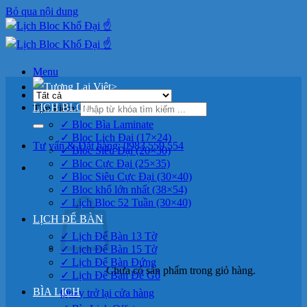
Bỏ qua nội dung
Menu
>
LỊCH BLOC
Tìm kiếm:
✓ Bloc Bìa Laminate
✓ Bloc Lịch Đại (17×24)
Tư vấn & Đặt hàng: 0983 559 554
✓ Bloc Siêu Đại (20×30)
✓ Bloc Cực Đại (25×35)
0
✓ Bloc Siêu Cực Đại (30×40)
✓ Bloc khổ lớn nhất (38×54)
✓ Lịch Bloc 52 Tuần (30×40)
LỊCH ĐỂ BÀN
✓ Lịch Để Bàn 13 Tờ
✓ Lịch Để Bàn 15 Tờ
✓ Lịch Để Bàn Đứng
Chưa có sản phẩm trong giỏ hàng.
✓ Lịch Để Bàn Đế Gỗ
BÌA LỊCH
Quay trở lại cửa hàng