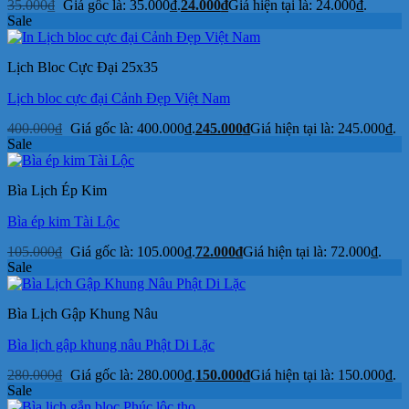
35.000
₫
Giá gốc là: 35.000₫.
24.000
₫
Giá hiện tại là: 24.000₫.
Sale
Lịch Bloc Cực Đại 25x35
Lịch bloc cực đại Cảnh Đẹp Việt Nam
400.000
₫
Giá gốc là: 400.000₫.
245.000
₫
Giá hiện tại là: 245.000₫.
Sale
Bìa Lịch Ép Kim
Bìa ép kim Tài Lộc
105.000
₫
Giá gốc là: 105.000₫.
72.000
₫
Giá hiện tại là: 72.000₫.
Sale
Bìa Lịch Gập Khung Nâu
Bìa lịch gập khung nâu Phật Di Lặc
280.000
₫
Giá gốc là: 280.000₫.
150.000
₫
Giá hiện tại là: 150.000₫.
Sale