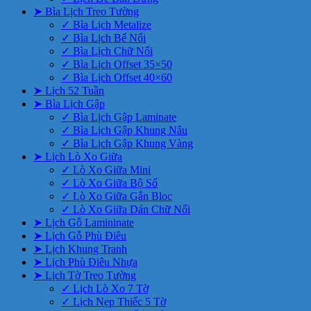
➤ Bìa Lịch Treo Tường
✓ Bìa Lịch Metalize
✓ Bìa Lịch Bế Nổi
✓ Bìa Lịch Chữ Nổi
✓ Bìa Lịch Offset 35×50
✓ Bìa Lịch Offset 40×60
➤ Lịch 52 Tuần
➤ Bìa Lịch Gập
✓ Bìa Lịch Gập Laminate
✓ Bìa Lịch Gập Khung Nâu
✓ Bìa Lịch Gập Khung Vàng
➤ Lịch Lò Xo Giữa
✓ Lò Xo Giữa Mini
✓ Lò Xo Giữa Bộ Số
✓ Lò Xo Giữa Gắn Bloc
✓ Lò Xo Giữa Dán Chữ Nổi
➤ Lịch Gỗ Lamininate
➤ Lịch Gỗ Phù Điêu
➤ Lịch Khung Tranh
➤ Lịch Phù Điêu Nhựa
➤ Lịch Tờ Treo Tường
✓ Lịch Lò Xo 7 Tờ
✓ Lịch Nẹp Thiếc 5 Tờ