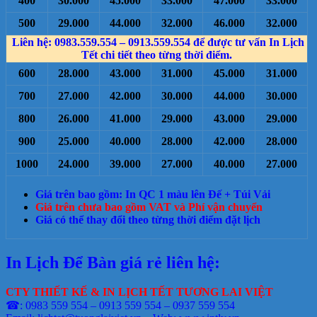
400
30.000
45.000
33.000
47.000
33.000
500
29.000
44.000
32.000
46.000
32.000
Liên hệ: 0983.559.554 – 0913.559.554 để được tư vấn In Lịch
Tết chi tiết theo từng thời điểm.
600
28.000
43.000
31.000
45.000
31.000
700
27.000
42.000
30.000
44.000
30.000
800
26.000
41.000
29.000
43.000
29.000
900
25.000
40.000
28.000
42.000
28.000
1000
24.000
39.000
27.000
40.000
27.000
Giá trên bao gồm: In QC 1 màu lên Đế + Túi Vải
Giá trên chưa bao gồm VAT và Phí vận chuyển
Giá có thể thay đổi theo từng thời điểm đặt lịch
In Lịch Để Bàn giá rẻ liên hệ:
CTY THIẾT KẾ & IN LỊCH TẾT TƯƠNG LAI VIỆT
☎: 0983 559 554 – 0913 559 554 – 0937 559 554