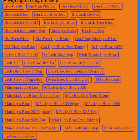
➤ Mọi người cũng tìm kiếm
Bìa 40x60
Bìa Chữ Nổi 3D
Bìa Dán Nổi 3D
Bìa Lịch 40x60
Bìa Lịch Bloc
Bìa Lịch Bloc Đẹp
Bìa Lịch Bế Nổi
Bìa Lịch Bế Nổi 3D
Bìa Lịch gắn Bloc
Bìa Lịch Treo Bloc
Bìa Lịch treo tường Đẹp
Bìa Lịch Xuân
Bìa Lịch Đẹp
Bìa Treo BLoc
Bìa Treo Lịch BLoc
Gia Công Bìa Lịch BLoc
Giá Bìa Lịch Bloc
Giá Lịch Bloc Treo Tường
In Lịch Bloc 2026
In Lịch Bloc Giá Rẻ
In Lịch Bloc Đẹp
Kích Thước Lịch Bloc
Lịch 3D
Lịch Bloc 365 Tờ
Lịch Bloc 2026 Giá Rẻ
Lịch Bloc Treo Tường
Lịch Bloc treo tường 2026 giá rẻ
Lịch Treo Tường Bloc
Mẫu Bloc Lịch Bằng Gỗ
Mẫu Bìa Lịch
Mẫu Bìa Lịch BLoc
Mẫu Bìa Lịch Bloc 2026
Mẫu Bìa Lịch BLoc Treo Tường
Mẫu Bìa Lịch Treo Tường
Mẫu Lịch Bloc
Mẫu Lịch Bloc 365 Ngày
Mẫu Lịch Bloc 2026
Mẫu Lịch Bloc 2026 giá rẻ
Mẫu Lịch Bloc Khổ Đại
Mẫu Lịch Bloc Siêu Đại
Mẫu Lịch Bloc Treo Tường
Mẫu Lịch Bloc Treo Tường Đẹp
Mẫu Lịch Bloc Đẹp
Ép Kim Bìa Lịch
Ép Kim Lịch Bloc