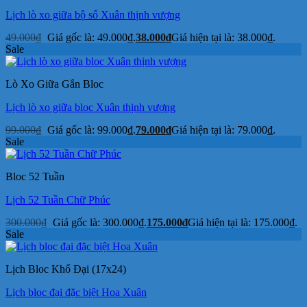
Lịch lò xo giữa bộ số Xuân thịnh vượng
49.000
₫
Giá gốc là: 49.000₫.
38.000
₫
Giá hiện tại là: 38.000₫.
Sale
Lò Xo Giữa Gắn Bloc
Lịch lò xo giữa bloc Xuân thịnh vượng
99.000
₫
Giá gốc là: 99.000₫.
79.000
₫
Giá hiện tại là: 79.000₫.
Sale
Bloc 52 Tuần
Lịch 52 Tuần Chữ Phúc
300.000
₫
Giá gốc là: 300.000₫.
175.000
₫
Giá hiện tại là: 175.000₫.
Sale
Lịch Bloc Khổ Đại (17x24)
Lịch bloc đại đặc biệt Hoa Xuân