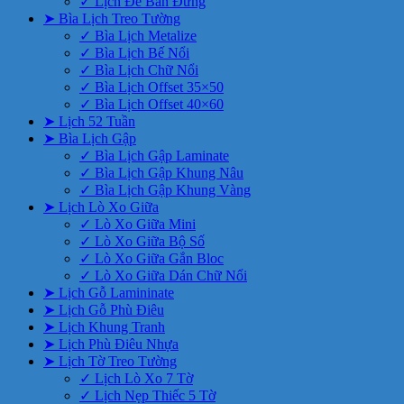
✓ Lịch Để Bàn Đứng
➤ Bìa Lịch Treo Tường
✓ Bìa Lịch Metalize
✓ Bìa Lịch Bế Nổi
✓ Bìa Lịch Chữ Nổi
✓ Bìa Lịch Offset 35×50
✓ Bìa Lịch Offset 40×60
➤ Lịch 52 Tuần
➤ Bìa Lịch Gập
✓ Bìa Lịch Gập Laminate
✓ Bìa Lịch Gập Khung Nâu
✓ Bìa Lịch Gập Khung Vàng
➤ Lịch Lò Xo Giữa
✓ Lò Xo Giữa Mini
✓ Lò Xo Giữa Bộ Số
✓ Lò Xo Giữa Gắn Bloc
✓ Lò Xo Giữa Dán Chữ Nổi
➤ Lịch Gỗ Lamininate
➤ Lịch Gỗ Phù Điêu
➤ Lịch Khung Tranh
➤ Lịch Phù Điêu Nhựa
➤ Lịch Tờ Treo Tường
✓ Lịch Lò Xo 7 Tờ
✓ Lịch Nẹp Thiếc 5 Tờ