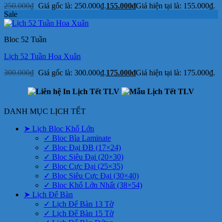
250.000
₫
Giá gốc là: 250.000₫.
155.000
₫
Giá hiện tại là: 155.000₫.
Sale
Bloc 52 Tuần
Lịch 52 Tuần Hoa Xuân
300.000
₫
Giá gốc là: 300.000₫.
175.000
₫
Giá hiện tại là: 175.000₫.
DANH MỤC LỊCH TẾT
➤ Lịch Bloc Khổ Lớn
✓ Bloc Bìa Laminate
✓ Bloc Đại ĐB (17×24)
✓ Bloc Siêu Đại (20×30)
✓ Bloc Cực Đại (25×35)
✓ Bloc Siêu Cực Đại (30×40)
✓ Bloc Khổ Lớn Nhất (38×54)
➤ Lịch Để Bàn
✓ Lịch Để Bàn 13 Tờ
✓ Lịch Để Bàn 15 Tờ