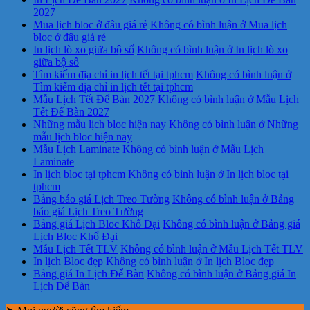
2027
Mua lịch bloc ở đâu giá rẻ
Không có bình luận
ở Mua lịch
bloc ở đâu giá rẻ
In lịch lò xo giữa bộ số
Không có bình luận
ở In lịch lò xo
giữa bộ số
Tìm kiếm địa chỉ in lịch tết tại tphcm
Không có bình luận
ở
Tìm kiếm địa chỉ in lịch tết tại tphcm
Mẫu Lịch Tết Để Bàn 2027
Không có bình luận
ở Mẫu Lịch
Tết Để Bàn 2027
Những mẫu lịch bloc hiện nay
Không có bình luận
ở Những
mẫu lịch bloc hiện nay
Mẫu Lịch Laminate
Không có bình luận
ở Mẫu Lịch
Laminate
In lịch bloc tại tphcm
Không có bình luận
ở In lịch bloc tại
tphcm
Bảng báo giá Lịch Treo Tường
Không có bình luận
ở Bảng
báo giá Lịch Treo Tường
Bảng giá Lịch Bloc Khổ Đại
Không có bình luận
ở Bảng giá
Lịch Bloc Khổ Đại
Mẫu Lịch Tết TLV
Không có bình luận
ở Mẫu Lịch Tết TLV
In lịch Bloc đẹp
Không có bình luận
ở In lịch Bloc đẹp
Bảng giá In Lịch Để Bàn
Không có bình luận
ở Bảng giá In
Lịch Để Bàn