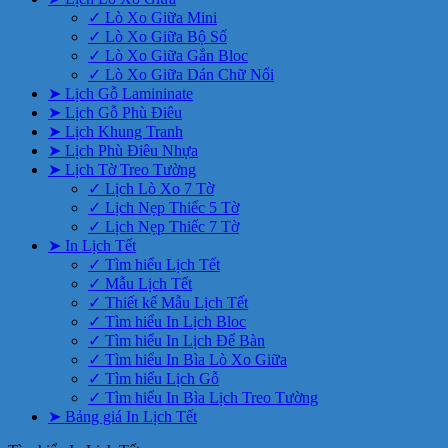
✓ Lò Xo Giữa Mini
✓ Lò Xo Giữa Bộ Số
✓ Lò Xo Giữa Gắn Bloc
✓ Lò Xo Giữa Dán Chữ Nổi
➤ Lịch Gỗ Lamininate
➤ Lịch Gỗ Phù Điêu
➤ Lịch Khung Tranh
➤ Lịch Phù Điêu Nhựa
➤ Lịch Tờ Treo Tường
✓ Lịch Lò Xo 7 Tờ
✓ Lịch Nẹp Thiếc 5 Tờ
✓ Lịch Nẹp Thiếc 7 Tờ
➤ In Lịch Tết
✓ Tìm hiểu Lịch Tết
✓ Mẫu Lịch Tết
✓ Thiết kế Mẫu Lịch Tết
✓ Tìm hiểu In Lịch Bloc
✓ Tìm hiểu In Lịch Để Bàn
✓ Tìm hiểu In Bìa Lò Xo Giữa
✓ Tìm hiểu Lịch Gỗ
✓ Tìm hiểu In Bìa Lịch Treo Tường
➤ Bảng giá In Lịch Tết