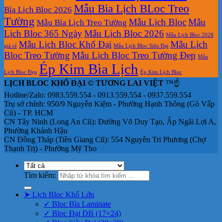
Mẫu Bìa Lịch BLoc Treo
Bìa Lịch Bloc 2026
Tường
Mẫu Lịch Bloc
Mẫu
Mẫu Bìa Lịch Treo Tường
Lịch Bloc 365 Ngày
Mẫu Lịch Bloc 2026
Mẫu Lịch Bloc 2026
Mẫu Lịch Bloc Khổ Đại
Mẫu Lịch
giá rẻ
Mẫu Lịch Bloc Siêu Đại
Bloc Treo Tường
Mẫu Lịch Bloc Treo Tường Đẹp
Mẫu
Ép Kim Bìa Lịch
Lịch Bloc Đẹp
Ép Kim Lịch Bloc
LỊCH BLOC KHỔ ĐẠI © TƯƠNG LAI VIỆT
™☝️
Hotline/Zalo: 0983.559.554 - 0913.559.554 - 0937.559.554
Trụ sở chính: 950/9 Nguyễn Kiệm - Phường Hạnh Thông (Gò Vấp
Cũ) - TP. HCM
CN Tây Ninh (Long An Cũ): Đường Võ Duy Tạo, Ấp Ngãi Lợi A,
Phường Khánh Hậu
CN Đồng Tháp (Tiền Giang Cũ): 554 Nguyễn Tri Phương (Chợ
Thạnh Trị) - Phường Mỹ Tho
Tìm kiếm:
➤ Lịch Bloc Khổ Lớn
✓ Bloc Bìa Laminate
✓ Bloc Đại ĐB (17×24)