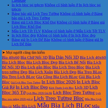
Laminate
In lịch bloc tại tphcm
Không có bình luận
ở In lịch bloc tại
tphcm
Bảng báo giá Lịch Treo Tường
Không có bình luận
ở Bảng
báo giá Lịch Treo Tường
Bảng giá Lịch Bloc Khổ Đại
Không có bình luận
ở Bảng giá
Lịch Bloc Khổ Đại
Mẫu Lịch Tết TLV
Không có bình luận
ở Mẫu Lịch Tết TLV
In lịch Bloc đẹp
Không có bình luận
ở In lịch Bloc đẹp
Bảng giá In Lịch Để Bàn
Không có bình luận
ở Bảng giá In
Lịch Để Bàn
➤ Mọi người cũng tìm kiếm
Bìa Dán Nổi 3D
Bìa 40x60
Bìa Chữ Nổi 3D
Bìa Lịch 40x60
Bìa Lịch Bloc
Bìa Lịch Bloc Đẹp
Bìa Lịch Bế Nổi
Bìa Lịch
Bế Nổi 3D
Bìa Lịch gắn Bloc
Bìa Lịch Treo Bloc
Bìa Lịch
treo tường Đẹp
Bìa Lịch Xuân
Bìa Lịch Đẹp
Bìa Treo BLoc
Bìa Treo Lịch BLoc
Gia Công Bìa Lịch BLoc
Giá Bìa Lịch
In Lịch Bloc 2026
In Lịch Bloc
Bloc
Giá Lịch Bloc Treo Tường
Giá Rẻ
In Lịch Bloc Đẹp
Lịch
Lịch 3D
Kích Thước Lịch Bloc
Bloc 365 Tờ
Lịch Bloc Treo Tường
Lịch Bloc 2026 Giá Rẻ
Lịch
Lịch Treo Tường Bloc
Bloc treo tường 2026 giá rẻ
Mẫu Bloc Lịch
Mẫu Bìa Lịch BLoc
Mẫu Bìa Lịch
Mẫu
Bằng Gỗ