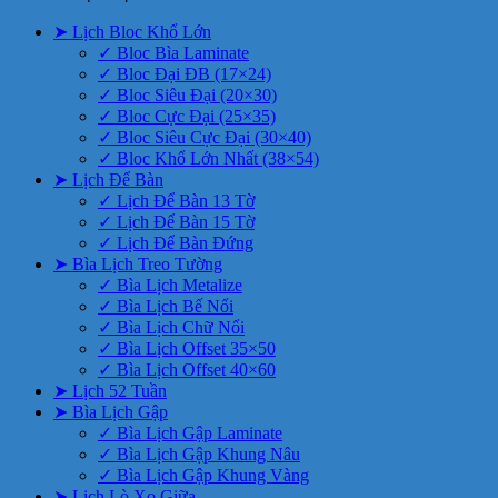
➤ Lịch Bloc Khổ Lớn
✓ Bloc Bìa Laminate
✓ Bloc Đại ĐB (17×24)
✓ Bloc Siêu Đại (20×30)
✓ Bloc Cực Đại (25×35)
✓ Bloc Siêu Cực Đại (30×40)
✓ Bloc Khổ Lớn Nhất (38×54)
➤ Lịch Để Bàn
✓ Lịch Để Bàn 13 Tờ
✓ Lịch Để Bàn 15 Tờ
✓ Lịch Để Bàn Đứng
➤ Bìa Lịch Treo Tường
✓ Bìa Lịch Metalize
✓ Bìa Lịch Bế Nổi
✓ Bìa Lịch Chữ Nổi
✓ Bìa Lịch Offset 35×50
✓ Bìa Lịch Offset 40×60
➤ Lịch 52 Tuần
➤ Bìa Lịch Gập
✓ Bìa Lịch Gập Laminate
✓ Bìa Lịch Gập Khung Nâu
✓ Bìa Lịch Gập Khung Vàng
➤ Lịch Lò Xo Giữa