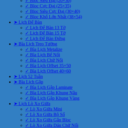
✓ Bloc Siêu Đại (20×30)
✓ Bloc Cực Đại (25×35)
✓ Bloc Siêu Cực Đại (30×40)
✓ Bloc Khổ Lớn Nhất (38×54)
➤ Lịch Để Bàn
✓ Lịch Để Bàn 13 Tờ
✓ Lịch Để Bàn 15 Tờ
✓ Lịch Để Bàn Đứng
➤ Bìa Lịch Treo Tường
✓ Bìa Lịch Metalize
✓ Bìa Lịch Bế Nổi
✓ Bìa Lịch Chữ Nổi
✓ Bìa Lịch Offset 35×50
✓ Bìa Lịch Offset 40×60
➤ Lịch 52 Tuần
➤ Bìa Lịch Gập
✓ Bìa Lịch Gập Laminate
✓ Bìa Lịch Gập Khung Nâu
✓ Bìa Lịch Gập Khung Vàng
➤ Lịch Lò Xo Giữa
✓ Lò Xo Giữa Mini
✓ Lò Xo Giữa Bộ Số
✓ Lò Xo Giữa Gắn Bloc
✓ Lò Xo Giữa Dán Chữ Nổi