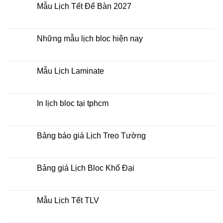
xo
luận
Mẫu Lịch Tết Để Bàn 2027
giữa
ở
bộ
Tìm
Không
số
kiếm
có
địa
bình
chỉ
luận
Những mẫu lịch bloc hiện nay
in
ở
lịch
Mẫu
Không
tết
Lịch
có
tại
Tết
bình
tphcm
Để
luận
Mẫu Lịch Laminate
Bàn
ở
2027
Những
Không
mẫu
có
lịch
bình
bloc
luận
In lịch bloc tại tphcm
hiện
ở
nay
Mẫu
Không
Lịch
có
Laminate
bình
luận
Bảng báo giá Lịch Treo Tường
ở
In
Không
lịch
có
bloc
bình
tại
luận
Bảng giá Lịch Bloc Khổ Đại
tphcm
ở
Bảng
Không
báo
có
giá
bình
Lịch
luận
Mẫu Lịch Tết TLV
Treo
ở
Tường
Bảng
Không
giá
có
Lịch