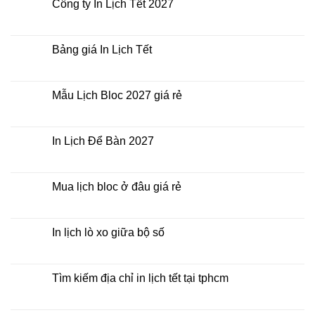
Công ty In Lịch Tết 2027
rẻ
ở
nhất
In
Không
thời
Lịch
có
điểm
Tết
bình
nào?
ở
luận
Bảng giá In Lịch Tết
đâu
ở
giá
Công
Không
rẻ?
ty
có
In
bình
Lịch
luận
Mẫu Lịch Bloc 2027 giá rẻ
Tết
ở
2027
Bảng
Không
giá
có
In
bình
Lịch
luận
In Lịch Để Bàn 2027
Tết
ở
Mẫu
Không
Lịch
có
Bloc
bình
2027
luận
Mua lịch bloc ở đâu giá rẻ
giá
ở
rẻ
In
Không
Lịch
có
Để
bình
Bàn
luận
In lịch lò xo giữa bộ số
2027
ở
Mua
Không
lịch
có
bloc
bình
ở
luận
Tìm kiếm địa chỉ in lịch tết tại tphcm
đâu
ở
giá
In
Không
rẻ
lịch
có
lò
bình