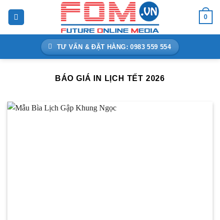
Bỏ
0
qua
nội
dung
TƯ VẤN & ĐẶT HÀNG: 0983 559 554
BÁO GIÁ IN LỊCH TẾT 2026