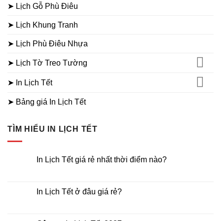
➤ Lịch Gỗ Phù Điêu
➤ Lịch Khung Tranh
➤ Lịch Phù Điêu Nhựa
➤ Lịch Tờ Treo Tường
➤ In Lịch Tết
➤ Bảng giá In Lịch Tết
TÌM HIỂU IN LỊCH TẾT
In Lịch Tết giá rẻ nhất thời điểm nào?
Không
có
bình
luận
In Lịch Tết ở đâu giá rẻ?
ở
In
Không
Lịch
có
Tết
bình
giá
luận