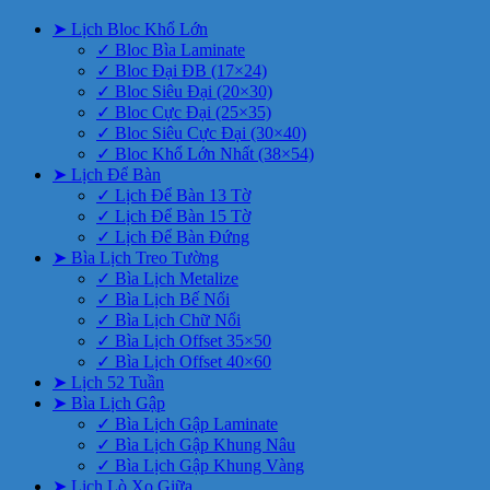
➤ Lịch Bloc Khổ Lớn
✓ Bloc Bìa Laminate
✓ Bloc Đại ĐB (17×24)
✓ Bloc Siêu Đại (20×30)
✓ Bloc Cực Đại (25×35)
✓ Bloc Siêu Cực Đại (30×40)
✓ Bloc Khổ Lớn Nhất (38×54)
➤ Lịch Để Bàn
✓ Lịch Để Bàn 13 Tờ
✓ Lịch Để Bàn 15 Tờ
✓ Lịch Để Bàn Đứng
➤ Bìa Lịch Treo Tường
✓ Bìa Lịch Metalize
✓ Bìa Lịch Bế Nổi
✓ Bìa Lịch Chữ Nổi
✓ Bìa Lịch Offset 35×50
✓ Bìa Lịch Offset 40×60
➤ Lịch 52 Tuần
➤ Bìa Lịch Gập
✓ Bìa Lịch Gập Laminate
✓ Bìa Lịch Gập Khung Nâu
✓ Bìa Lịch Gập Khung Vàng
➤ Lịch Lò Xo Giữa