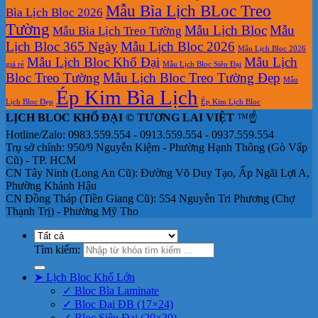
Mẫu Bìa Lịch BLoc Treo
Bìa Lịch Bloc 2026
Tường
Mẫu Lịch Bloc
Mẫu
Mẫu Bìa Lịch Treo Tường
Lịch Bloc 365 Ngày
Mẫu Lịch Bloc 2026
Mẫu Lịch Bloc 2026
Mẫu Lịch Bloc Khổ Đại
Mẫu Lịch
giá rẻ
Mẫu Lịch Bloc Siêu Đại
Bloc Treo Tường
Mẫu Lịch Bloc Treo Tường Đẹp
Mẫu
Ép Kim Bìa Lịch
Lịch Bloc Đẹp
Ép Kim Lịch Bloc
LỊCH BLOC KHỔ ĐẠI © TƯƠNG LAI VIỆT
™☝️
Hotline/Zalo: 0983.559.554 - 0913.559.554 - 0937.559.554
Trụ sở chính: 950/9 Nguyễn Kiệm - Phường Hạnh Thông (Gò Vấp
Cũ) - TP. HCM
CN Tây Ninh (Long An Cũ): Đường Võ Duy Tạo, Ấp Ngãi Lợi A,
Phường Khánh Hậu
CN Đồng Tháp (Tiền Giang Cũ): 554 Nguyễn Tri Phương (Chợ
Thạnh Trị) - Phường Mỹ Tho
Tìm kiếm:
➤ Lịch Bloc Khổ Lớn
✓ Bloc Bìa Laminate
✓ Bloc Đại ĐB (17×24)
✓ Bloc Siêu Đại (20×30)