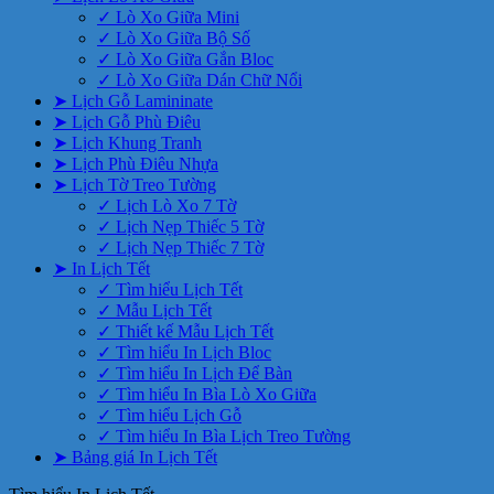
✓ Lò Xo Giữa Mini
✓ Lò Xo Giữa Bộ Số
✓ Lò Xo Giữa Gắn Bloc
✓ Lò Xo Giữa Dán Chữ Nổi
➤ Lịch Gỗ Lamininate
➤ Lịch Gỗ Phù Điêu
➤ Lịch Khung Tranh
➤ Lịch Phù Điêu Nhựa
➤ Lịch Tờ Treo Tường
✓ Lịch Lò Xo 7 Tờ
✓ Lịch Nẹp Thiếc 5 Tờ
✓ Lịch Nẹp Thiếc 7 Tờ
➤ In Lịch Tết
✓ Tìm hiểu Lịch Tết
✓ Mẫu Lịch Tết
✓ Thiết kế Mẫu Lịch Tết
✓ Tìm hiểu In Lịch Bloc
✓ Tìm hiểu In Lịch Để Bàn
✓ Tìm hiểu In Bìa Lò Xo Giữa
✓ Tìm hiểu Lịch Gỗ
✓ Tìm hiểu In Bìa Lịch Treo Tường
➤ Bảng giá In Lịch Tết