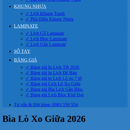
KHUNG NHỰA
✓ Lịch Khung Tranh
✓ Phù Điêu Khung Nhựa
LAMINATE
✓ Lịch Gỗ Laminate
✓ Lịch Bloc Laminate
✓ Lịch Gập Laminate
SỔ TAY
BẢNG GIÁ
✓ Bảng giá In Lịch Tết 2026
✓ Bảng giá In Lịch Để Bàn
✓ Bảng giá in Lịch Lò xo 7 tờ
✓ Bảng giá Lịch Lò Xo Giữa
✓ Bảng giá Bìa Lịch Gắn Bloc
✓ Bảng giá Lịch Bloc Khổ Đại
Tư vấn & Đặt hàng: 0983 559 554
Bìa Lò Xo Giữa 2026