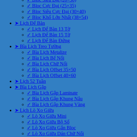
✓ Bloc Cực Đại (25×35)
✓ Bloc Siêu Cực Đại (30×40)
✓ Bloc Khổ Lớn Nhất (38×54)
➤ Lịch Để Bàn
✓ Lịch Để Bàn 13 Tờ
✓ Lịch Để Bàn 15 Tờ
✓ Lịch Để Bàn Đứng
➤ Bìa Lịch Treo Tường
✓ Bìa Lịch Metalize
✓ Bìa Lịch Bế Nổi
✓ Bìa Lịch Chữ Nổi
✓ Bìa Lịch Offset 35×50
✓ Bìa Lịch Offset 40×60
➤ Lịch 52 Tuần
➤ Bìa Lịch Gập
✓ Bìa Lịch Gập Laminate
✓ Bìa Lịch Gập Khung Nâu
✓ Bìa Lịch Gập Khung Vàng
➤ Lịch Lò Xo Giữa
✓ Lò Xo Giữa Mini
✓ Lò Xo Giữa Bộ Số
✓ Lò Xo Giữa Gắn Bloc
✓ Lò Xo Giữa Dán Chữ Nổi