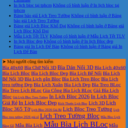
Laminate
In lịch bloc tại tphcm
Không có bình luận
ở In lịch bloc tại
tphcm
Bảng báo giá Lịch Treo Tường
Không có bình luận
ở Bảng
báo giá Lịch Treo Tường
Bảng giá Lịch Bloc Khổ Đại
Không có bình luận
ở Bảng giá
Lịch Bloc Khổ Đại
Mẫu Lịch Tết TLV
Không có bình luận
ở Mẫu Lịch Tết TLV
In lịch Bloc đẹp
Không có bình luận
ở In lịch Bloc đẹp
Bảng giá In Lịch Để Bàn
Không có bình luận
ở Bảng giá In
Lịch Để Bàn
➤ Mọi người cũng tìm kiếm
Bìa Dán Nổi 3D
Bìa 40x60
Bìa Chữ Nổi 3D
Bìa Lịch 40x60
Bìa Lịch Bloc
Bìa Lịch Bloc Đẹp
Bìa Lịch Bế Nổi
Bìa Lịch
Bế Nổi 3D
Bìa Lịch gắn Bloc
Bìa Lịch Treo Bloc
Bìa Lịch
treo tường Đẹp
Bìa Lịch Xuân
Bìa Lịch Đẹp
Bìa Treo BLoc
Bìa Treo Lịch BLoc
Gia Công Bìa Lịch BLoc
Giá Bìa Lịch
In Lịch Bloc 2026
In Lịch Bloc
Bloc
Giá Lịch Bloc Treo Tường
Giá Rẻ
In Lịch Bloc Đẹp
Lịch
Lịch 3D
Kích Thước Lịch Bloc
Bloc 365 Tờ
Lịch Bloc Treo Tường
Lịch Bloc 2026 Giá Rẻ
Lịch
Lịch Treo Tường Bloc
Bloc treo tường 2026 giá rẻ
Mẫu Bloc Lịch
Mẫu Bìa Lịch BLoc
Mẫu Bìa Lịch
Mẫu
Bằng Gỗ