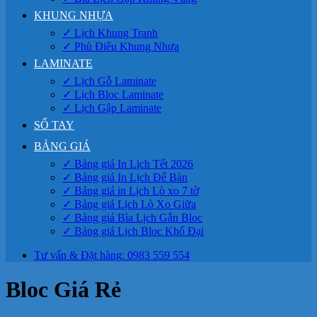
KHUNG NHỰA
✓ Lịch Khung Tranh
✓ Phù Điêu Khung Nhựa
LAMINATE
✓ Lịch Gỗ Laminate
✓ Lịch Bloc Laminate
✓ Lịch Gập Laminate
SỔ TAY
BẢNG GIÁ
✓ Bảng giá In Lịch Tết 2026
✓ Bảng giá In Lịch Để Bàn
✓ Bảng giá in Lịch Lò xo 7 tờ
✓ Bảng giá Lịch Lò Xo Giữa
✓ Bảng giá Bìa Lịch Gắn Bloc
✓ Bảng giá Lịch Bloc Khổ Đại
Tư vấn & Đặt hàng: 0983 559 554
Bloc Giá Rẻ