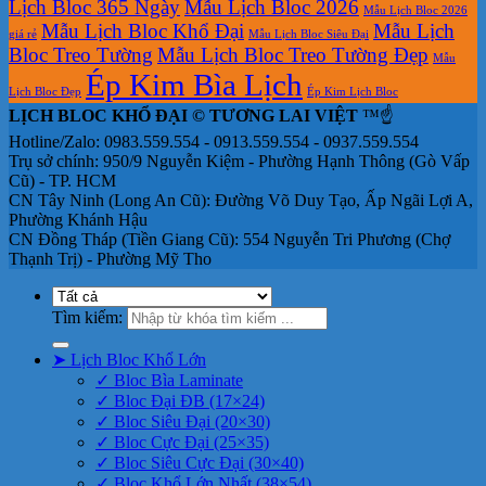
Lịch Bloc 365 Ngày
Mẫu Lịch Bloc 2026
Mẫu Lịch Bloc 2026
Mẫu Lịch Bloc Khổ Đại
Mẫu Lịch
giá rẻ
Mẫu Lịch Bloc Siêu Đại
Bloc Treo Tường
Mẫu Lịch Bloc Treo Tường Đẹp
Mẫu
Ép Kim Bìa Lịch
Lịch Bloc Đẹp
Ép Kim Lịch Bloc
LỊCH BLOC KHỔ ĐẠI © TƯƠNG LAI VIỆT
™☝️
Hotline/Zalo: 0983.559.554 - 0913.559.554 - 0937.559.554
Trụ sở chính: 950/9 Nguyễn Kiệm - Phường Hạnh Thông (Gò Vấp
Cũ) - TP. HCM
CN Tây Ninh (Long An Cũ): Đường Võ Duy Tạo, Ấp Ngãi Lợi A,
Phường Khánh Hậu
CN Đồng Tháp (Tiền Giang Cũ): 554 Nguyễn Tri Phương (Chợ
Thạnh Trị) - Phường Mỹ Tho
Tìm kiếm:
➤ Lịch Bloc Khổ Lớn
✓ Bloc Bìa Laminate
✓ Bloc Đại ĐB (17×24)
✓ Bloc Siêu Đại (20×30)
✓ Bloc Cực Đại (25×35)
✓ Bloc Siêu Cực Đại (30×40)
✓ Bloc Khổ Lớn Nhất (38×54)