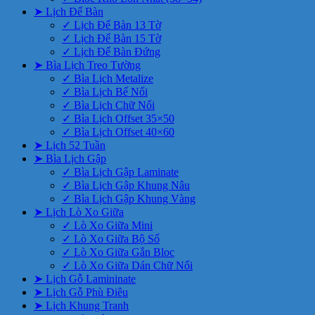
➤ Lịch Để Bàn
✓ Lịch Để Bàn 13 Tờ
✓ Lịch Để Bàn 15 Tờ
✓ Lịch Để Bàn Đứng
➤ Bìa Lịch Treo Tường
✓ Bìa Lịch Metalize
✓ Bìa Lịch Bế Nổi
✓ Bìa Lịch Chữ Nổi
✓ Bìa Lịch Offset 35×50
✓ Bìa Lịch Offset 40×60
➤ Lịch 52 Tuần
➤ Bìa Lịch Gập
✓ Bìa Lịch Gập Laminate
✓ Bìa Lịch Gập Khung Nâu
✓ Bìa Lịch Gập Khung Vàng
➤ Lịch Lò Xo Giữa
✓ Lò Xo Giữa Mini
✓ Lò Xo Giữa Bộ Số
✓ Lò Xo Giữa Gắn Bloc
✓ Lò Xo Giữa Dán Chữ Nổi
➤ Lịch Gỗ Lamininate
➤ Lịch Gỗ Phù Điêu
➤ Lịch Khung Tranh