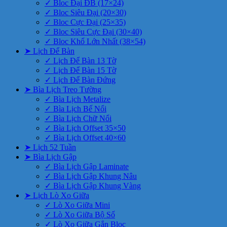
✓ Bloc Đại ĐB (17×24)
✓ Bloc Siêu Đại (20×30)
✓ Bloc Cực Đại (25×35)
✓ Bloc Siêu Cực Đại (30×40)
✓ Bloc Khổ Lớn Nhất (38×54)
➤ Lịch Để Bàn
✓ Lịch Để Bàn 13 Tờ
✓ Lịch Để Bàn 15 Tờ
✓ Lịch Để Bàn Đứng
➤ Bìa Lịch Treo Tường
✓ Bìa Lịch Metalize
✓ Bìa Lịch Bế Nổi
✓ Bìa Lịch Chữ Nổi
✓ Bìa Lịch Offset 35×50
✓ Bìa Lịch Offset 40×60
➤ Lịch 52 Tuần
➤ Bìa Lịch Gập
✓ Bìa Lịch Gập Laminate
✓ Bìa Lịch Gập Khung Nâu
✓ Bìa Lịch Gập Khung Vàng
➤ Lịch Lò Xo Giữa
✓ Lò Xo Giữa Mini
✓ Lò Xo Giữa Bộ Số
✓ Lò Xo Giữa Gắn Bloc