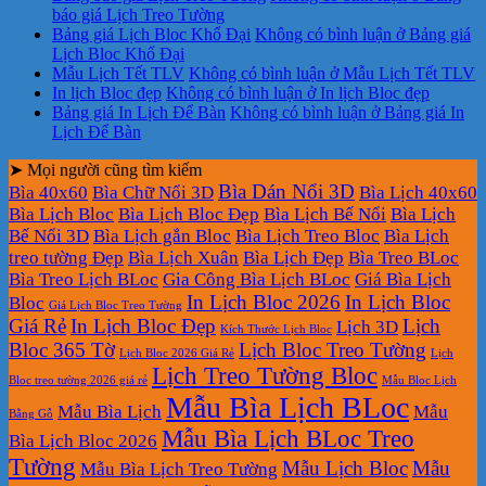
báo giá Lịch Treo Tường
Bảng giá Lịch Bloc Khổ Đại
Không có bình luận
ở Bảng giá
Lịch Bloc Khổ Đại
Mẫu Lịch Tết TLV
Không có bình luận
ở Mẫu Lịch Tết TLV
In lịch Bloc đẹp
Không có bình luận
ở In lịch Bloc đẹp
Bảng giá In Lịch Để Bàn
Không có bình luận
ở Bảng giá In
Lịch Để Bàn
➤ Mọi người cũng tìm kiếm
Bìa Dán Nổi 3D
Bìa 40x60
Bìa Chữ Nổi 3D
Bìa Lịch 40x60
Bìa Lịch Bloc
Bìa Lịch Bloc Đẹp
Bìa Lịch Bế Nổi
Bìa Lịch
Bế Nổi 3D
Bìa Lịch gắn Bloc
Bìa Lịch Treo Bloc
Bìa Lịch
treo tường Đẹp
Bìa Lịch Xuân
Bìa Lịch Đẹp
Bìa Treo BLoc
Bìa Treo Lịch BLoc
Gia Công Bìa Lịch BLoc
Giá Bìa Lịch
In Lịch Bloc 2026
In Lịch Bloc
Bloc
Giá Lịch Bloc Treo Tường
Giá Rẻ
In Lịch Bloc Đẹp
Lịch
Lịch 3D
Kích Thước Lịch Bloc
Bloc 365 Tờ
Lịch Bloc Treo Tường
Lịch Bloc 2026 Giá Rẻ
Lịch
Lịch Treo Tường Bloc
Bloc treo tường 2026 giá rẻ
Mẫu Bloc Lịch
Mẫu Bìa Lịch BLoc
Mẫu Bìa Lịch
Mẫu
Bằng Gỗ
Mẫu Bìa Lịch BLoc Treo
Bìa Lịch Bloc 2026
Tường
Mẫu Lịch Bloc
Mẫu
Mẫu Bìa Lịch Treo Tường