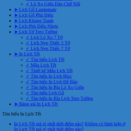
✓ Lò Xo Giữa Dán Chữ Nổi
➤ Lịch Gỗ Lamininate
➤ Lịch Gỗ Phù Điêu
➤ Lịch Khung Tranh
➤ Lịch Phù Điêu Nhựa
➤ Lịch Tờ Treo Tường
✓ Lịch Lò Xo 7 Tờ
✓ Lịch Nẹp Thiếc 5 Tờ
✓ Lịch Nẹp Thiếc 7 Tờ
➤ In Lịch Tết
✓ Tìm hiểu Lịch Tết
✓ Mẫu Lịch Tết
✓ Thiết kế Mẫu Lịch Tết
✓ Tìm hiểu In Lịch Bloc
✓ Tìm hiểu In Lịch Để Bàn
✓ Tìm hiểu In Bìa Lò Xo Giữa
✓ Tìm hiểu Lịch Gỗ
✓ Tìm hiểu In Bìa Lịch Treo Tường
➤ Bảng giá In Lịch Tết
Tìm hiểu In Lịch Tết
In Lịch Tết giá rẻ nhất thời điểm nào?
Không có bình luận
ở
In Lịch Tết giá rẻ nhất thời điểm nào?