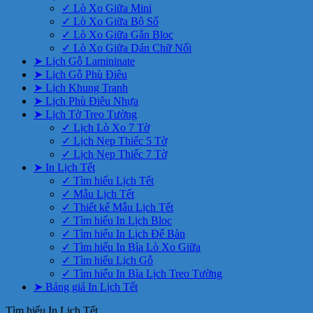
✓ Lò Xo Giữa Mini
✓ Lò Xo Giữa Bộ Số
✓ Lò Xo Giữa Gắn Bloc
✓ Lò Xo Giữa Dán Chữ Nổi
➤ Lịch Gỗ Lamininate
➤ Lịch Gỗ Phù Điêu
➤ Lịch Khung Tranh
➤ Lịch Phù Điêu Nhựa
➤ Lịch Tờ Treo Tường
✓ Lịch Lò Xo 7 Tờ
✓ Lịch Nẹp Thiếc 5 Tờ
✓ Lịch Nẹp Thiếc 7 Tờ
➤ In Lịch Tết
✓ Tìm hiểu Lịch Tết
✓ Mẫu Lịch Tết
✓ Thiết kế Mẫu Lịch Tết
✓ Tìm hiểu In Lịch Bloc
✓ Tìm hiểu In Lịch Để Bàn
✓ Tìm hiểu In Bìa Lò Xo Giữa
✓ Tìm hiểu Lịch Gỗ
✓ Tìm hiểu In Bìa Lịch Treo Tường
➤ Bảng giá In Lịch Tết
Tìm hiểu In Lịch Tết