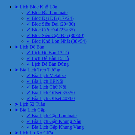
➤ Lịch Bloc Khổ Lớn
✓ Bloc Bìa Laminate
✓ Bloc Đại ĐB (17×24)
✓ Bloc Siêu Đại (20×30)
✓ Bloc Cực Đại (25×35)
✓ Bloc Siêu Cực Đại (30×40)
✓ Bloc Khổ Lớn Nhất (38×54)
➤ Lịch Để Bàn
✓ Lịch Để Bàn 13 Tờ
✓ Lịch Để Bàn 15 Tờ
✓ Lịch Để Bàn Đứng
➤ Bìa Lịch Treo Tường
✓ Bìa Lịch Metalize
✓ Bìa Lịch Bế Nổi
✓ Bìa Lịch Chữ Nổi
✓ Bìa Lịch Offset 35×50
✓ Bìa Lịch Offset 40×60
➤ Lịch 52 Tuần
➤ Bìa Lịch Gập
✓ Bìa Lịch Gập Laminate
✓ Bìa Lịch Gập Khung Nâu
✓ Bìa Lịch Gập Khung Vàng
➤ Lịch Lò Xo Giữa