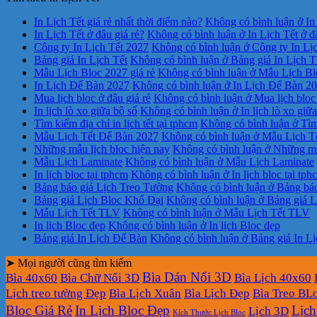
In Lịch Tết giá rẻ nhất thời điểm nào?
Không có bình luận
ở In 
In Lịch Tết ở đâu giá rẻ?
Không có bình luận
ở In Lịch Tết ở đ
Công ty In Lịch Tết 2027
Không có bình luận
ở Công ty In Lị
Bảng giá In Lịch Tết
Không có bình luận
ở Bảng giá In Lịch T
Mẫu Lịch Bloc 2027 giá rẻ
Không có bình luận
ở Mẫu Lịch Blo
In Lịch Để Bàn 2027
Không có bình luận
ở In Lịch Để Bàn 2
Mua lịch bloc ở đâu giá rẻ
Không có bình luận
ở Mua lịch bloc 
In lịch lò xo giữa bộ số
Không có bình luận
ở In lịch lò xo giữ
Tìm kiếm địa chỉ in lịch tết tại tphcm
Không có bình luận
ở Tìm 
Mẫu Lịch Tết Để Bàn 2027
Không có bình luận
ở Mẫu Lịch T
Những mẫu lịch bloc hiện nay
Không có bình luận
ở Những mẫu
Mẫu Lịch Laminate
Không có bình luận
ở Mẫu Lịch Laminate
In lịch bloc tại tphcm
Không có bình luận
ở In lịch bloc tại tph
Bảng báo giá Lịch Treo Tường
Không có bình luận
ở Bảng báo
Bảng giá Lịch Bloc Khổ Đại
Không có bình luận
ở Bảng giá L
Mẫu Lịch Tết TLV
Không có bình luận
ở Mẫu Lịch Tết TLV
In lịch Bloc đẹp
Không có bình luận
ở In lịch Bloc đẹp
Bảng giá In Lịch Để Bàn
Không có bình luận
ở Bảng giá In L
➤ Mọi người cũng tìm kiếm
Bìa Dán Nổi 3D
Bìa 40x60
Bìa Chữ Nổi 3D
Bìa Lịch 40x60
Lịch treo tường Đẹp
Bìa Lịch Xuân
Bìa Lịch Đẹp
Bìa Treo BL
Bloc Giá Rẻ
In Lịch Bloc Đẹp
Lịch
Lịch 3D
Kích Thước Lịch Bloc