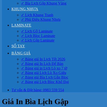
✓ Bìa Lịch Gập Khung Vàng
KHUNG NHỰA
✓ Lịch Khung Tranh
✓ Phù Điêu Khung Nhựa
LAMINATE
✓ Lịch Gỗ Laminate
✓ Lịch Bloc Laminate
✓ Lịch Gập Laminate
SỔ TAY
BẢNG GIÁ
✓ Bảng giá In Lịch Tết 2026
✓ Bảng giá In Lịch Để Bàn
✓ Bảng giá in Lịch Lò xo 7 tờ
✓ Bảng giá Lịch Lò Xo Giữa
✓ Bảng giá Bìa Lịch Gắn Bloc
✓ Bảng giá Lịch Bloc Khổ Đại
Tư vấn & Đặt hàng: 0983 559 554
Giá In Bìa Lịch Gập