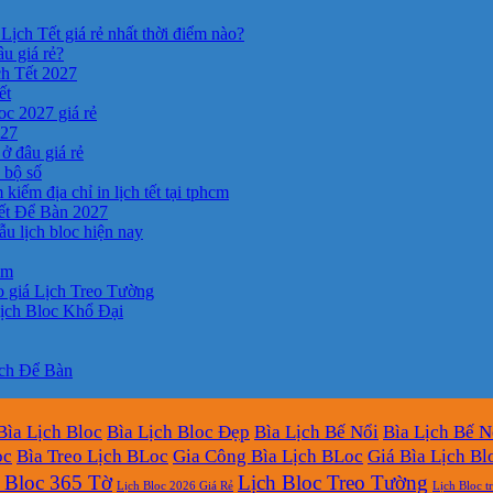
Lịch Tết giá rẻ nhất thời điểm nào?
âu giá rẻ?
ch Tết 2027
ết
c 2027 giá rẻ
027
ở đâu giá rẻ
a bộ số
kiếm địa chỉ in lịch tết tại tphcm
ết Để Bàn 2027
 lịch bloc hiện nay
cm
 giá Lịch Treo Tường
ịch Bloc Khổ Đại
ịch Để Bàn
Bìa Lịch Bloc
Bìa Lịch Bloc Đẹp
Bìa Lịch Bế Nổi
Bìa Lịch Bế N
oc
Bìa Treo Lịch BLoc
Gia Công Bìa Lịch BLoc
Giá Bìa Lịch Bl
 Bloc 365 Tờ
Lịch Bloc Treo Tường
Lịch Bloc 2026 Giá Rẻ
Lịch Bloc t