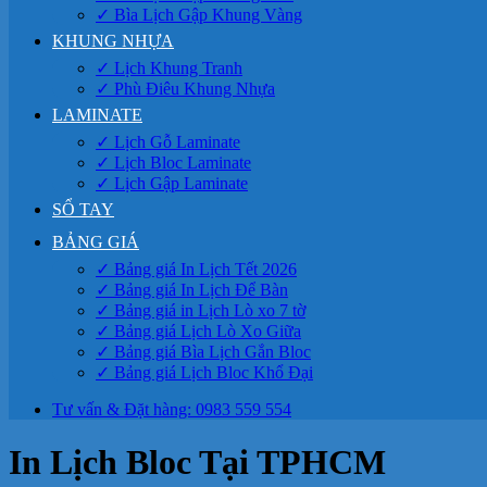
✓ Bìa Lịch Gập Khung Vàng
KHUNG NHỰA
✓ Lịch Khung Tranh
✓ Phù Điêu Khung Nhựa
LAMINATE
✓ Lịch Gỗ Laminate
✓ Lịch Bloc Laminate
✓ Lịch Gập Laminate
SỔ TAY
BẢNG GIÁ
✓ Bảng giá In Lịch Tết 2026
✓ Bảng giá In Lịch Để Bàn
✓ Bảng giá in Lịch Lò xo 7 tờ
✓ Bảng giá Lịch Lò Xo Giữa
✓ Bảng giá Bìa Lịch Gắn Bloc
✓ Bảng giá Lịch Bloc Khổ Đại
Tư vấn & Đặt hàng: 0983 559 554
In Lịch Bloc Tại TPHCM