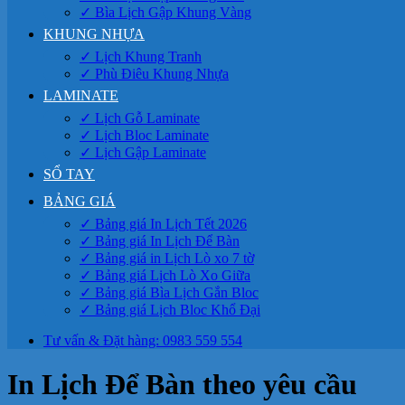
✓ Bìa Lịch Gập Khung Vàng
KHUNG NHỰA
✓ Lịch Khung Tranh
✓ Phù Điêu Khung Nhựa
LAMINATE
✓ Lịch Gỗ Laminate
✓ Lịch Bloc Laminate
✓ Lịch Gập Laminate
SỔ TAY
BẢNG GIÁ
✓ Bảng giá In Lịch Tết 2026
✓ Bảng giá In Lịch Để Bàn
✓ Bảng giá in Lịch Lò xo 7 tờ
✓ Bảng giá Lịch Lò Xo Giữa
✓ Bảng giá Bìa Lịch Gắn Bloc
✓ Bảng giá Lịch Bloc Khổ Đại
Tư vấn & Đặt hàng: 0983 559 554
In Lịch Để Bàn theo yêu cầu