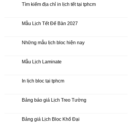
ở
luận
Tìm kiếm địa chỉ in lịch tết tại tphcm
đâu
ở
giá
In
Không
rẻ
lịch
có
lò
bình
xo
luận
Mẫu Lịch Tết Để Bàn 2027
giữa
ở
bộ
Tìm
Không
số
kiếm
có
địa
bình
chỉ
luận
Những mẫu lịch bloc hiện nay
in
ở
lịch
Mẫu
Không
tết
Lịch
có
tại
Tết
bình
tphcm
Để
luận
Mẫu Lịch Laminate
Bàn
ở
2027
Những
Không
mẫu
có
lịch
bình
bloc
luận
In lịch bloc tại tphcm
hiện
ở
nay
Mẫu
Không
Lịch
có
Laminate
bình
luận
Bảng báo giá Lịch Treo Tường
ở
In
Không
lịch
có
bloc
bình
tại
luận
Bảng giá Lịch Bloc Khổ Đại
tphcm
ở
Bảng
Không
báo
có