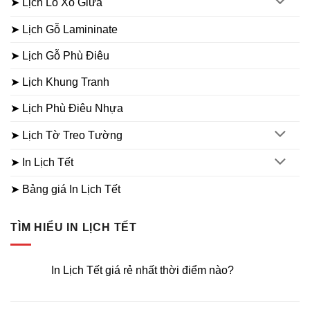
➤ Lịch Lò Xo Giữa
➤ Lịch Gỗ Lamininate
➤ Lịch Gỗ Phù Điêu
➤ Lịch Khung Tranh
➤ Lịch Phù Điêu Nhựa
➤ Lịch Tờ Treo Tường
➤ In Lịch Tết
➤ Bảng giá In Lịch Tết
TÌM HIỂU IN LỊCH TẾT
In Lịch Tết giá rẻ nhất thời điểm nào?
Không
có
bình