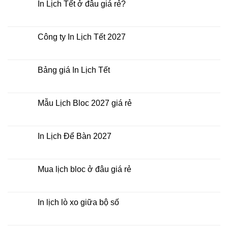
luận
In Lịch Tết ở đâu giá rẻ?
ở
In
Không
Lịch
có
Tết
bình
giá
luận
Công ty In Lịch Tết 2027
rẻ
ở
nhất
In
Không
thời
Lịch
có
điểm
Tết
bình
nào?
ở
luận
Bảng giá In Lịch Tết
đâu
ở
giá
Công
Không
rẻ?
ty
có
In
bình
Lịch
luận
Mẫu Lịch Bloc 2027 giá rẻ
Tết
ở
2027
Bảng
Không
giá
có
In
bình
Lịch
luận
In Lịch Để Bàn 2027
Tết
ở
Mẫu
Không
Lịch
có
Bloc
bình
2027
luận
Mua lịch bloc ở đâu giá rẻ
giá
ở
rẻ
In
Không
Lịch
có
Để
bình
Bàn
luận
In lịch lò xo giữa bộ số
2027
ở
Mua
Không
lịch
có
bloc
bình