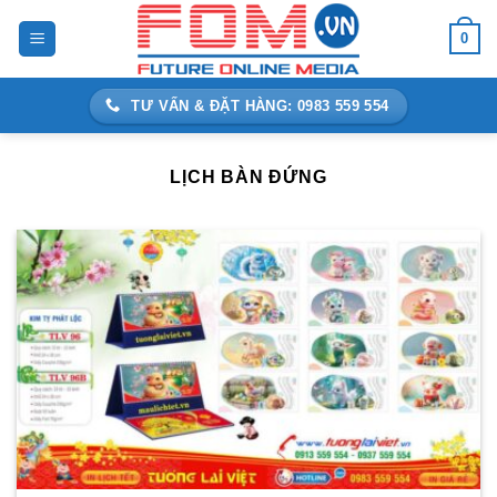
Bỏ
0
qua
nội
dung
TƯ VẤN & ĐẶT HÀNG: 0983 559 554
LỊCH BÀN ĐỨNG