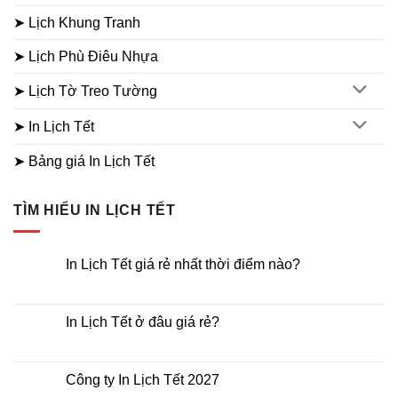
➤ Lịch Khung Tranh
➤ Lịch Phù Điêu Nhựa
➤ Lịch Tờ Treo Tường
➤ In Lịch Tết
➤ Bảng giá In Lịch Tết
TÌM HIỂU IN LỊCH TẾT
In Lịch Tết giá rẻ nhất thời điểm nào?
Không
có
bình
luận
In Lịch Tết ở đâu giá rẻ?
ở
In
Không
Lịch
có
Tết
bình
giá
luận
Công ty In Lịch Tết 2027
rẻ
ở
nhất
In