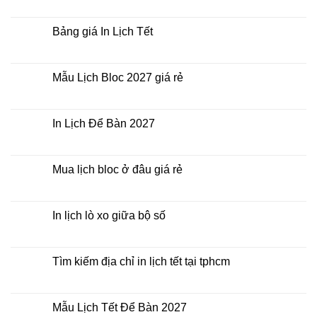
Không
thời
Lịch
có
điểm
Tết
bình
nào?
ở
luận
Bảng giá In Lịch Tết
đâu
ở
giá
Công
Không
rẻ?
ty
có
In
bình
Lịch
luận
Mẫu Lịch Bloc 2027 giá rẻ
Tết
ở
2027
Bảng
Không
giá
có
In
bình
Lịch
luận
In Lịch Để Bàn 2027
Tết
ở
Mẫu
Không
Lịch
có
Bloc
bình
2027
luận
Mua lịch bloc ở đâu giá rẻ
giá
ở
rẻ
In
Không
Lịch
có
Để
bình
Bàn
luận
In lịch lò xo giữa bộ số
2027
ở
Mua
Không
lịch
có
bloc
bình
ở
luận
Tìm kiếm địa chỉ in lịch tết tại tphcm
đâu
ở
giá
In
Không
rẻ
lịch
có
lò
bình
xo
luận
Mẫu Lịch Tết Để Bàn 2027
giữa
ở