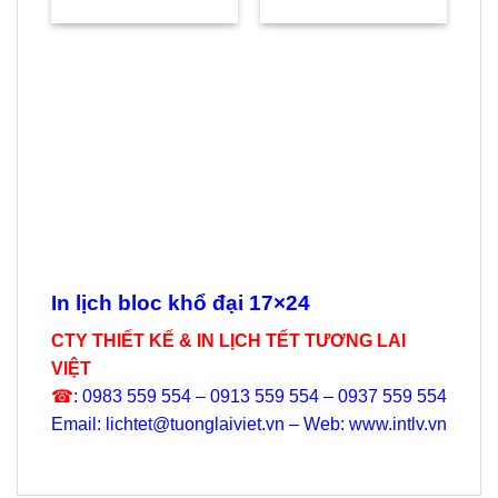
gốc
hiện
gốc
hiện
là:
tại
là:
tại
145.000₫.
là:
300.000₫.
là:
96.000₫.
175.000₫.
LỊ
Lị
In lịch bloc khổ đại 17×24
CTY THIẾT KẾ & IN LỊCH TẾT TƯƠNG LAI
VIỆT
☎
: 0983 559 554 – 0913 559 554 – 0937 559 554
Email: lichtet@tuonglaiviet.vn – Web: www.intlv.vn