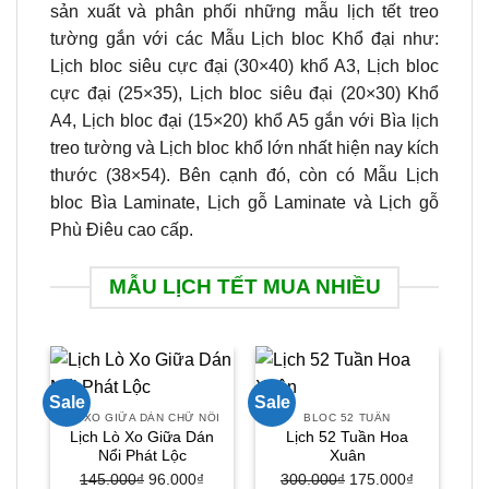
sản xuất và phân phối những mẫu lịch tết treo
tường gắn với các Mẫu Lịch bloc Khổ đại như:
Lịch bloc siêu cực đại (30×40) khổ A3, Lịch bloc
cực đại (25×35), Lịch bloc siêu đại (20×30) Khổ
A4, Lịch bloc đại (15×20) khổ A5 gắn với Bìa lịch
treo tường và Lịch bloc khổ lớn nhất hiện nay kích
thước (38×54). Bên cạnh đó, còn có Mẫu Lịch
bloc Bìa Laminate, Lịch gỗ Laminate và Lịch gỗ
Phù Điêu cao cấp.
MẪU LỊCH TẾT MUA NHIỀU
Sale
Sale
Sal
LÒ XO GIỮA DÁN CHỮ NỔI
BLOC 52 TUẦN
Lịch Lò Xo Giữa Dán
Lịch 52 Tuần Hoa
Nổi Phát Lộc
Xuân
145.000
₫
Giá
96.000
₫
Giá
300.000
₫
Giá
175.000
₫
Giá