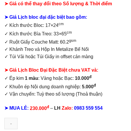
➤ Giá có thể thay đổi theo Số lượng & Thời điểm
250.000₫.
là:
155.000₫.
➤ Giá Lịch bloc đại đặc biệt bao gồm:
cm
✓
Kích thước Bloc: 17×24
cm
✓ Kích thước Bìa Treo: 33×65
gsm
✓ Ruột Giấy Couche Matt: 60.2
✓ Khánh Treo và Hộp In Metalize Bế Nổi
✓ Túi Vải hoặc Túi Giấy in offset
cán màng
➤ Giá Lịch Bloc Đại Đặc Biệt chưa VAT và:
đ
✓ Ép kim
1 màu
: Vàng hoặc Bạc:
10.000
đ
✓ Khuôn ép Nội dung doanh nghiệp:
5.000
✓ Vận chuyển: Tuỳ theo số lượng (Thoả thuận)
đ
➤ MUA LẺ:
230.000
–
LH
Zalo:
0983 559 554