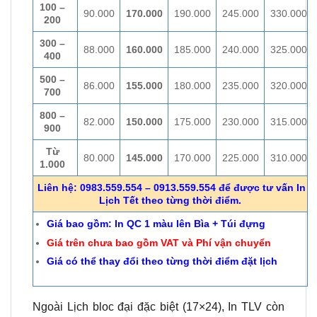
100 –
90.000
170.000
190.000
245.000
330.000
200
300 –
88.000
160.000
185.000
240.000
325.000
400
500 –
86.000
155.000
180.000
235.000
320.000
700
800 –
82.000
150.000
175.000
230.000
315.000
900
Từ
80.000
145.000
170.000
225.000
310.000
1.000
Liên hệ: 0983.559.554 – 0913.559.554 để được tư vấn In
Lịch Tết theo từng thời điểm.
Giá bao gồm: In QC 1 màu lên Bìa + Túi đựng
Giá trên chưa bao gồm VAT và Phí vận chuyển
Giá có thể thay đổi theo từng thời điểm đặt lịch
Ngoài Lịch bloc đại đặc biệt (17×24), In TLV còn