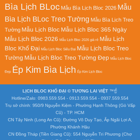
Bìa Lịch BLoc
Mẫu
Mẫu Bìa Lịch Bloc 2026
Bìa Lịch BLoc Treo Tường
Mẫu Bìa Lịch Treo
Mẫu Lịch Bloc
Mẫu Lịch Bloc 365 Ngày
Tường
Mẫu Lịch Bloc 2026
Mẫu Lịch
Mẫu Lịch Bloc 2026 giá rẻ
Bloc Khổ Đại
Mẫu Lịch Bloc Treo
Mẫu Lịch Bloc Siêu Đại
Tường
Mẫu Lịch Bloc Treo Tường Đẹp
Mẫu Lịch Bloc
Ép Kim Bìa Lịch
Đẹp
Ép Kim Lịch Bloc
LỊCH BLOC KHỔ ĐẠI © TƯƠNG LAI VIỆT
™☝️
Hotline/Zalo: 0983.559.554 - 0913.559.554 - 0937.559.554
Trụ sở chính: 950/9 Nguyễn Kiệm - Phường Hạnh Thông (Gò Vấp
Cũ) - TP. HCM
CN Tây Ninh (Long An Cũ): Đường Võ Duy Tạo, Ấp Ngãi Lợi A,
Phường Khánh Hậu
CN Đồng Tháp (Tiền Giang Cũ): 554 Nguyễn Tri Phương (Chợ