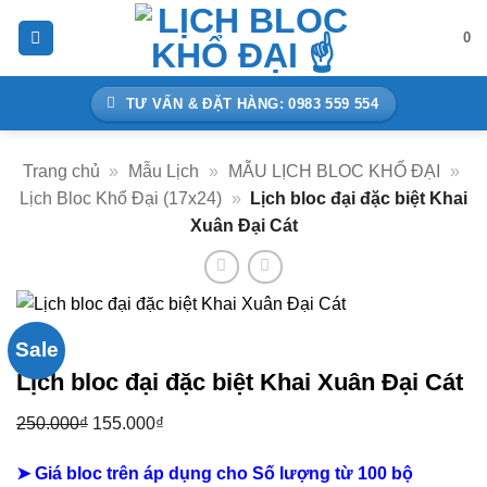
Bỏ
0
qua
nội
dung
TƯ VẤN & ĐẶT HÀNG: 0983 559 554
Trang chủ
»
Mẫu Lịch
»
MẪU LỊCH BLOC KHỔ ĐẠI
»
Lịch Bloc Khổ Đại (17x24)
»
Lịch bloc đại đặc biệt Khai
Xuân Đại Cát
Sale
Lịch bloc đại đặc biệt Khai Xuân Đại Cát
250.000
₫
Giá
155.000
₫
Giá
gốc
hiện
➤ Giá bloc trên áp dụng cho Số lượng từ 100 bộ
là:
tại