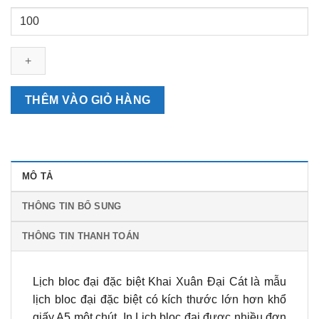
Lịch
bloc
đại
đặc
biệt
Khai
THÊM VÀO GIỎ HÀNG
Xuân
Đại
Cát
số
MÔ TẢ
lượng
THÔNG TIN BỔ SUNG
THÔNG TIN THANH TOÁN
Lịch bloc đại đặc biệt Khai Xuân Đại Cát là mẫu
lịch bloc đại đặc biệt có kích thước lớn hơn khổ
giấy A5 một chút. In Lịch bloc đại được nhiều đơn