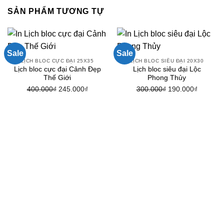
SẢN PHẨM TƯƠNG TỰ
Sale
Sale
LỊCH BLOC CỰC ĐẠI 25X35
LỊCH BLOC SIÊU ĐẠI 20X30
Lịch bloc cực đại Cảnh Đẹp
Lịch bloc siêu đại Lộc
Thế Giới
Phong Thủy
400.000
₫
Giá
245.000
₫
Giá
300.000
₫
Giá
190.000
₫
Giá
gốc
hiện
gốc
hiện
là:
tại
là:
tại
400.000₫.
là:
300.000₫.
là:
245.000₫.
190.000