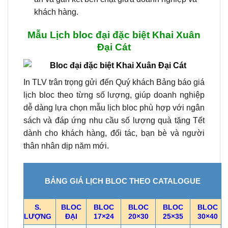
khách hàng.
Mẫu Lịch bloc đại đặc biệt Khai Xuân
Đại Cát
In TLV trân trọng gửi đến Quý khách Bảng báo giá
lịch bloc theo từng số lượng, giúp doanh nghiệp
dễ dàng lựa chọn mẫu lịch bloc phù hợp với ngân
sách và đáp ứng nhu cầu số lượng quà tặng Tết
dành cho khách hàng, đối tác, bạn bè và người
thân nhân dịp năm mới.
BẢNG GIÁ LỊCH BLOC THEO CATALOGUE
S.
BLOC
BLOC
BLOC
BLOC
BLOC
LƯỢNG
ĐẠI
17×24
20×30
25×35
30×40