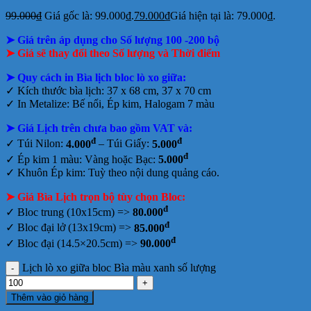
99.000
₫
Giá gốc là: 99.000₫.
79.000
₫
Giá hiện tại là: 79.000₫.
➤ Giá trên áp dụng cho Số lượng 100 -200 bộ
➤ Giá sẽ thay đổi theo Số lượng và Thời điểm
➤
Quy cách in Bìa lịch bloc lò xo giữa:
✓ Kích thước bìa lịch: 37 x 68 cm, 37 x 70 cm
✓ In Metalize: Bế nổi, Ép kim, Halogam 7 màu
➤ Giá Lịch trên chưa bao gồm
VAT và:
đ
đ
✓ Túi Nilon:
4.000
– Túi Giấy:
5.000
đ
✓ Ép kim 1 màu: Vàng hoặc Bạc:
5.000
✓ Khuôn Ép kim: Tuỳ theo nội dung quảng cáo.
➤ Giá Bìa Lịch trọn bộ tùy chọn Bloc:
đ
✓ Bloc trung (10x15cm) =>
80.000
đ
✓ Bloc đại lở (13x19cm) =>
85.000
đ
✓ Bloc đại (14.5×20.5cm) =>
90.000
Lịch lò xo giữa bloc Bìa màu xanh số lượng
Thêm vào giỏ hàng