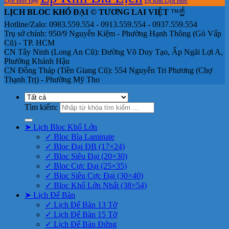
Lịch Bloc Đẹp
Ép Kim Lịch Bloc
LỊCH BLOC KHỔ ĐẠI © TƯƠNG LAI VIỆT
™☝️
Hotline/Zalo: 0983.559.554 - 0913.559.554 - 0937.559.554
Trụ sở chính: 950/9 Nguyễn Kiệm - Phường Hạnh Thông (Gò Vấp
Cũ) - TP. HCM
CN Tây Ninh (Long An Cũ): Đường Võ Duy Tạo, Ấp Ngãi Lợi A,
Phường Khánh Hậu
CN Đồng Tháp (Tiền Giang Cũ): 554 Nguyễn Tri Phương (Chợ
Thạnh Trị) - Phường Mỹ Tho
Tìm kiếm:
➤ Lịch Bloc Khổ Lớn
✓ Bloc Bìa Laminate
✓ Bloc Đại ĐB (17×24)
✓ Bloc Siêu Đại (20×30)
✓ Bloc Cực Đại (25×35)
✓ Bloc Siêu Cực Đại (30×40)
✓ Bloc Khổ Lớn Nhất (38×54)
➤ Lịch Để Bàn
✓ Lịch Để Bàn 13 Tờ
✓ Lịch Để Bàn 15 Tờ
✓ Lịch Để Bàn Đứng