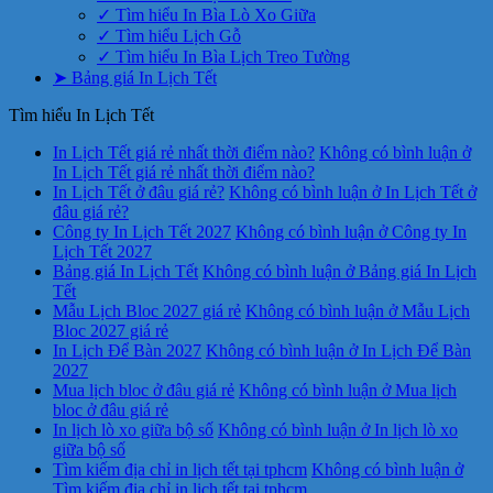
✓ Tìm hiểu In Bìa Lò Xo Giữa
✓ Tìm hiểu Lịch Gỗ
✓ Tìm hiểu In Bìa Lịch Treo Tường
➤ Bảng giá In Lịch Tết
Tìm hiểu In Lịch Tết
In Lịch Tết giá rẻ nhất thời điểm nào?
Không có bình luận
ở
In Lịch Tết giá rẻ nhất thời điểm nào?
In Lịch Tết ở đâu giá rẻ?
Không có bình luận
ở In Lịch Tết ở
đâu giá rẻ?
Công ty In Lịch Tết 2027
Không có bình luận
ở Công ty In
Lịch Tết 2027
Bảng giá In Lịch Tết
Không có bình luận
ở Bảng giá In Lịch
Tết
Mẫu Lịch Bloc 2027 giá rẻ
Không có bình luận
ở Mẫu Lịch
Bloc 2027 giá rẻ
In Lịch Để Bàn 2027
Không có bình luận
ở In Lịch Để Bàn
2027
Mua lịch bloc ở đâu giá rẻ
Không có bình luận
ở Mua lịch
bloc ở đâu giá rẻ
In lịch lò xo giữa bộ số
Không có bình luận
ở In lịch lò xo
giữa bộ số
Tìm kiếm địa chỉ in lịch tết tại tphcm
Không có bình luận
ở
Tìm kiếm địa chỉ in lịch tết tại tphcm