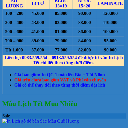
SỐ
BLOC
BLOC
13 TỜ
LAMINATE
LƯỢNG
13×19
15×20
100 – 200
45.000
85.000
90.000
120.000
300 – 400
43.000
83.000
88.000
110.000
500 – 600
41.000
81.000
86.000
100.000
700 – 900
39.000
79.000
84.000
95.000
Từ 1.000
37.000
77.000
82.000
90.000
Liên hệ: 0983.559.554 – 0913.559.554 để được tư vấn In Lịch
Tết chi tiết theo từng thời điểm.
Giá bao gồm: In QC 1 màu lên Bìa + Túi Nilon
Giá trên chưa bao gồm VAT và Phí vận chuyển
Giá có thể thay đổi theo từng thời điểm đặt lịch
Mẫu Lịch Tết Mua Nhiều
Sale