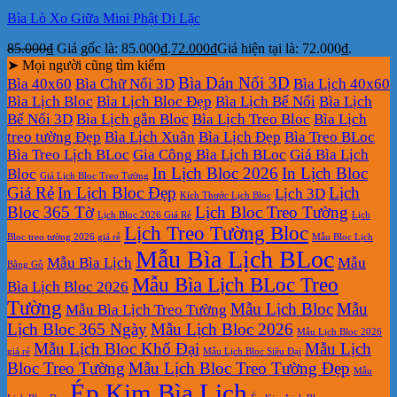
Bìa Lò Xo Giữa Mini Phật Di Lặc
85.000
₫
Giá gốc là: 85.000₫.
72.000
₫
Giá hiện tại là: 72.000₫.
➤ Mọi người cũng tìm kiếm
Bìa Dán Nổi 3D
Bìa 40x60
Bìa Chữ Nổi 3D
Bìa Lịch 40x60
Bìa Lịch Bloc
Bìa Lịch Bloc Đẹp
Bìa Lịch Bế Nổi
Bìa Lịch
Bế Nổi 3D
Bìa Lịch gắn Bloc
Bìa Lịch Treo Bloc
Bìa Lịch
treo tường Đẹp
Bìa Lịch Xuân
Bìa Lịch Đẹp
Bìa Treo BLoc
Bìa Treo Lịch BLoc
Gia Công Bìa Lịch BLoc
Giá Bìa Lịch
In Lịch Bloc 2026
In Lịch Bloc
Bloc
Giá Lịch Bloc Treo Tường
Giá Rẻ
In Lịch Bloc Đẹp
Lịch
Lịch 3D
Kích Thước Lịch Bloc
Bloc 365 Tờ
Lịch Bloc Treo Tường
Lịch Bloc 2026 Giá Rẻ
Lịch
Lịch Treo Tường Bloc
Bloc treo tường 2026 giá rẻ
Mẫu Bloc Lịch
Mẫu Bìa Lịch BLoc
Mẫu Bìa Lịch
Mẫu
Bằng Gỗ
Mẫu Bìa Lịch BLoc Treo
Bìa Lịch Bloc 2026
Tường
Mẫu Lịch Bloc
Mẫu
Mẫu Bìa Lịch Treo Tường
Lịch Bloc 365 Ngày
Mẫu Lịch Bloc 2026
Mẫu Lịch Bloc 2026
Mẫu Lịch Bloc Khổ Đại
Mẫu Lịch
giá rẻ
Mẫu Lịch Bloc Siêu Đại
Bloc Treo Tường
Mẫu Lịch Bloc Treo Tường Đẹp
Mẫu
Ép Kim Bìa Lịch