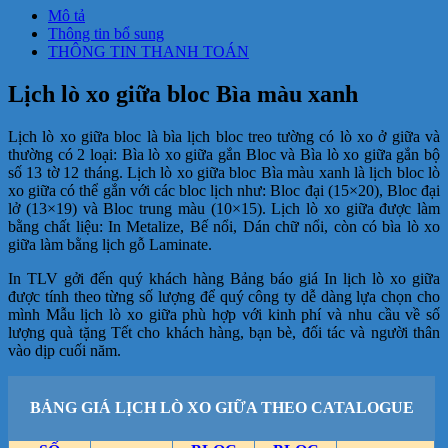
Mô tả
Thông tin bổ sung
THÔNG TIN THANH TOÁN
Lịch lò xo giữa bloc Bìa màu xanh
Lịch lò xo giữa bloc là bìa lịch bloc treo tường có lò xo ở giữa và
thường có 2 loại: Bìa lò xo giữa gắn Bloc và Bìa lò xo giữa gắn bộ
số 13 tờ 12 tháng. Lịch lò xo giữa bloc Bìa màu xanh là lịch bloc lò
xo giữa có thể gắn với các bloc lịch như: Bloc đại (15×20), Bloc đại
lở (13×19) và Bloc trung màu (10×15). Lịch lò xo giữa được làm
bằng chất liệu: In Metalize, Bế nổi, Dán chữ nổi, còn có bìa lò xo
giữa làm bằng lịch gỗ Laminate.
In TLV gởi đến quý khách hàng Bảng báo giá In lịch lò xo giữa
được tính theo từng số lượng để quý công ty dễ dàng lựa chọn cho
mình Mẫu lịch lò xo giữa phù hợp với kinh phí và nhu cầu về số
lượng quà tặng Tết cho khách hàng, bạn bè, đối tác và người thân
vào dịp cuối năm.
BẢNG GIÁ LỊCH LÒ XO GIỮA THEO CATALOGUE