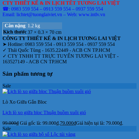
CTY THIẾT KẾ & IN LỊCH TẾT TƯƠNG LAI VIỆT
☎: 0983 559 554 – 0913 559 554 – 0937 559 554
Email: lichtet@tuonglaiviet.vn – Web: www.intlv.vn
Cân nặng
1.2 kg
Kích thước
37 × 0.3 × 70 cm
CÔNG TY THIẾT KẾ & IN LỊCH TƯƠNG LAI VIỆT
➤ Hotline: 0983 559 554 - 0913 559 554 - 0937 559 554
✓ Thái Quốc Tùng - 1635.22449 - ACB CN TP.HCM
✓ CTY TNHH TT TRỰC TUYẾN TƯƠNG LAI VIỆT -
163527149 - ACB CN TP.HCM
Sản phẩm tương tự
Sale
Lò Xo Giữa Gắn Bloc
Lịch lò xo giữa bloc Thuận buồm xuôi gió
99.000
₫
Giá gốc là: 99.000₫.
79.000
₫
Giá hiện tại là: 79.000₫.
Sale