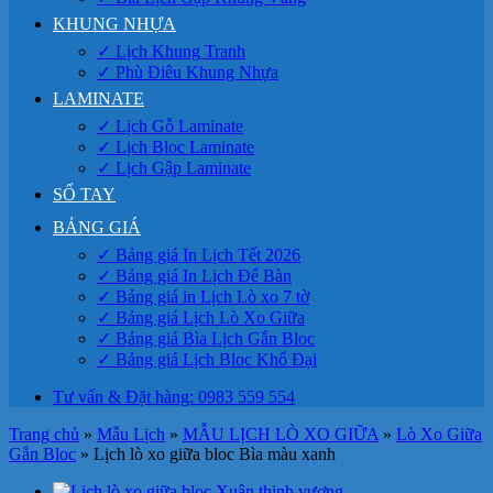
KHUNG NHỰA
✓ Lịch Khung Tranh
✓ Phù Điêu Khung Nhựa
LAMINATE
✓ Lịch Gỗ Laminate
✓ Lịch Bloc Laminate
✓ Lịch Gập Laminate
SỔ TAY
BẢNG GIÁ
✓ Bảng giá In Lịch Tết 2026
✓ Bảng giá In Lịch Để Bàn
✓ Bảng giá in Lịch Lò xo 7 tờ
✓ Bảng giá Lịch Lò Xo Giữa
✓ Bảng giá Bìa Lịch Gắn Bloc
✓ Bảng giá Lịch Bloc Khổ Đại
Tư vấn & Đặt hàng: 0983 559 554
Trang chủ
»
Mẫu Lịch
»
MẪU LỊCH LÒ XO GIỮA
»
Lò Xo Giữa
Gắn Bloc
»
Lịch lò xo giữa bloc Bìa màu xanh