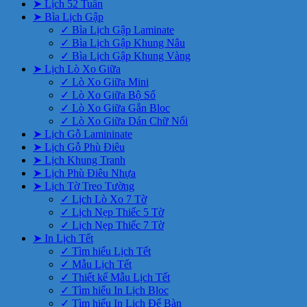
➤ Lịch 52 Tuần
➤ Bìa Lịch Gập
✓ Bìa Lịch Gập Laminate
✓ Bìa Lịch Gập Khung Nâu
✓ Bìa Lịch Gập Khung Vàng
➤ Lịch Lò Xo Giữa
✓ Lò Xo Giữa Mini
✓ Lò Xo Giữa Bộ Số
✓ Lò Xo Giữa Gắn Bloc
✓ Lò Xo Giữa Dán Chữ Nổi
➤ Lịch Gỗ Lamininate
➤ Lịch Gỗ Phù Điêu
➤ Lịch Khung Tranh
➤ Lịch Phù Điêu Nhựa
➤ Lịch Tờ Treo Tường
✓ Lịch Lò Xo 7 Tờ
✓ Lịch Nẹp Thiếc 5 Tờ
✓ Lịch Nẹp Thiếc 7 Tờ
➤ In Lịch Tết
✓ Tìm hiểu Lịch Tết
✓ Mẫu Lịch Tết
✓ Thiết kế Mẫu Lịch Tết
✓ Tìm hiểu In Lịch Bloc
✓ Tìm hiểu In Lịch Để Bàn