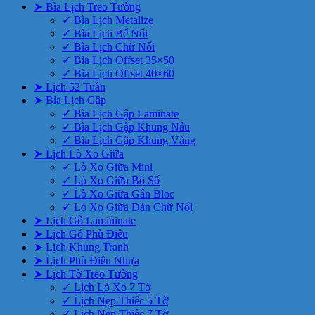
➤ Bìa Lịch Treo Tường
✓ Bìa Lịch Metalize
✓ Bìa Lịch Bế Nổi
✓ Bìa Lịch Chữ Nổi
✓ Bìa Lịch Offset 35×50
✓ Bìa Lịch Offset 40×60
➤ Lịch 52 Tuần
➤ Bìa Lịch Gập
✓ Bìa Lịch Gập Laminate
✓ Bìa Lịch Gập Khung Nâu
✓ Bìa Lịch Gập Khung Vàng
➤ Lịch Lò Xo Giữa
✓ Lò Xo Giữa Mini
✓ Lò Xo Giữa Bộ Số
✓ Lò Xo Giữa Gắn Bloc
✓ Lò Xo Giữa Dán Chữ Nổi
➤ Lịch Gỗ Lamininate
➤ Lịch Gỗ Phù Điêu
➤ Lịch Khung Tranh
➤ Lịch Phù Điêu Nhựa
➤ Lịch Tờ Treo Tường
✓ Lịch Lò Xo 7 Tờ
✓ Lịch Nẹp Thiếc 5 Tờ
✓ Lịch Nẹp Thiếc 7 Tờ