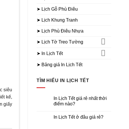
➤ Lịch Gỗ Phù Điêu
➤ Lịch Khung Tranh
➤ Lịch Phù Điêu Nhựa
➤ Lịch Tờ Treo Tường
➤ In Lịch Tết
➤ Bảng giá In Lịch Tết
TÌM HIỂU IN LỊCH TẾT
oc siêu
ết kế,
In Lịch Tết giá rẻ nhất thời
điểm nào?
ên giấy
Không
có
In Lịch Tết ở đâu giá rẻ?
bình
luận
Không
ở
có
In