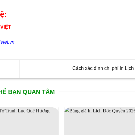
ệ:
 VIỆT
viet.vn
Cách xác định chi phí In Lịch
HỂ BẠN QUAN TÂM