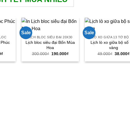
Sale
Sale
BLOC
LỊCH BLOC SIÊU ĐẠI 20X30
LÒ XO GIỮA 13 TỜ BỘ
c Phúc
Lịch bloc siêu đại Bốn Mùa
Lịch lò xo giữa bộ số
Hoa
vàng
Giá
Giá
Giá
Giá
0
₫
300.000
₫
190.000
₫
49.000
₫
38.000
₫
hiện
gốc
hiện
gốc
tại
là:
tại
là:
₫.
là:
300.000₫.
là:
49.000₫
79.000₫.
190.000₫.