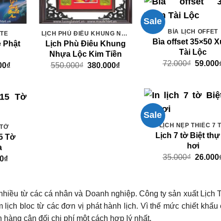
Sale
BÌA LỊCH OFFET
ATE
LỊCH PHÙ ĐIÊU KHUNG NHỰA
Bìa offset 35×50 
e Phật
Lịch Phù Điêu Khung
Tài Lộc
Nhựa Lộc Kim Tiền
Giá
72.000
₫
59.000
Giá
Giá
Giá
00
₫
550.000
₫
380.000
₫
gốc
hiện
gốc
hiện
là:
tại
là:
tại
72.000₫
000₫.
là:
550.000₫.
là:
89.000₫.
380.000₫.
Sale
LỊCH NẸP THIẾC 7 
 TỜ
Lịch 7 tờ Biệt thự
5 Tờ
hơi
a
Giá
35.000
₫
26.000
Giá
00
₫
gốc
hiện
là:
tại
35.000₫
0₫.
là:
29.000₫.
nhiều từ các cá nhân và Doanh nghiệp. Công ty sản xuất Lịch
m lịch bloc từ các đơn vị phát hành lịch. Vì thế mức chiết khấu 
 hàng cân đối chi phí một cách hợp lý nhất.