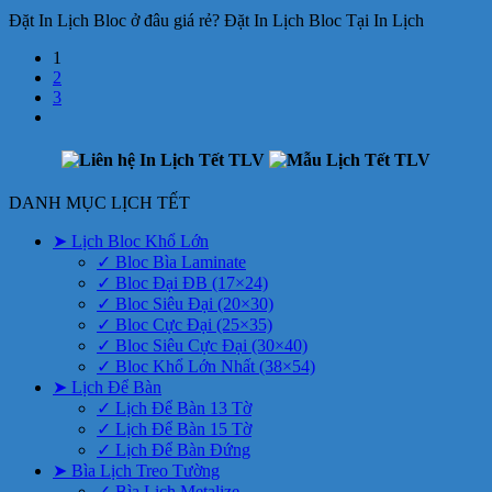
Đặt In Lịch Bloc ở đâu giá rẻ? Đặt In Lịch Bloc Tại In Lịch
1
2
3
DANH MỤC LỊCH TẾT
➤ Lịch Bloc Khổ Lớn
✓ Bloc Bìa Laminate
✓ Bloc Đại ĐB (17×24)
✓ Bloc Siêu Đại (20×30)
✓ Bloc Cực Đại (25×35)
✓ Bloc Siêu Cực Đại (30×40)
✓ Bloc Khổ Lớn Nhất (38×54)
➤ Lịch Để Bàn
✓ Lịch Để Bàn 13 Tờ
✓ Lịch Để Bàn 15 Tờ
✓ Lịch Để Bàn Đứng
➤ Bìa Lịch Treo Tường
✓ Bìa Lịch Metalize