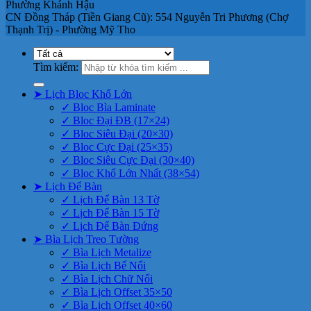
Phường Khánh Hậu
CN Đồng Tháp (Tiền Giang Cũ): 554 Nguyễn Tri Phương (Chợ
Thạnh Trị) - Phường Mỹ Tho
Tìm kiếm:
➤ Lịch Bloc Khổ Lớn
✓ Bloc Bìa Laminate
✓ Bloc Đại ĐB (17×24)
✓ Bloc Siêu Đại (20×30)
✓ Bloc Cực Đại (25×35)
✓ Bloc Siêu Cực Đại (30×40)
✓ Bloc Khổ Lớn Nhất (38×54)
➤ Lịch Để Bàn
✓ Lịch Để Bàn 13 Tờ
✓ Lịch Để Bàn 15 Tờ
✓ Lịch Để Bàn Đứng
➤ Bìa Lịch Treo Tường
✓ Bìa Lịch Metalize
✓ Bìa Lịch Bế Nổi
✓ Bìa Lịch Chữ Nổi
✓ Bìa Lịch Offset 35×50
✓ Bìa Lịch Offset 40×60