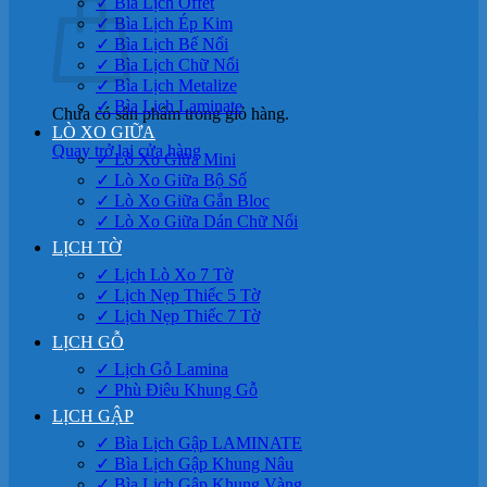
✓ Bìa Lịch Offet
✓ Bìa Lịch Ép Kim
✓ Bìa Lịch Bế Nổi
✓ Bìa Lịch Chữ Nổi
✓ Bìa Lịch Metalize
✓ Bìa Lịch Laminate
Chưa có sản phẩm trong giỏ hàng.
LÒ XO GIỮA
Quay trở lại cửa hàng
✓ Lò Xo Giữa Mini
✓ Lò Xo Giữa Bộ Số
✓ Lò Xo Giữa Gắn Bloc
✓ Lò Xo Giữa Dán Chữ Nổi
LỊCH TỜ
✓ Lịch Lò Xo 7 Tờ
✓ Lịch Nẹp Thiếc 5 Tờ
✓ Lịch Nẹp Thiếc 7 Tờ
LỊCH GỖ
✓ Lịch Gỗ Lamina
✓ Phù Điêu Khung Gỗ
LỊCH GẬP
✓ Bìa Lịch Gập LAMINATE
✓ Bìa Lịch Gập Khung Nâu
✓ Bìa Lịch Gập Khung Vàng