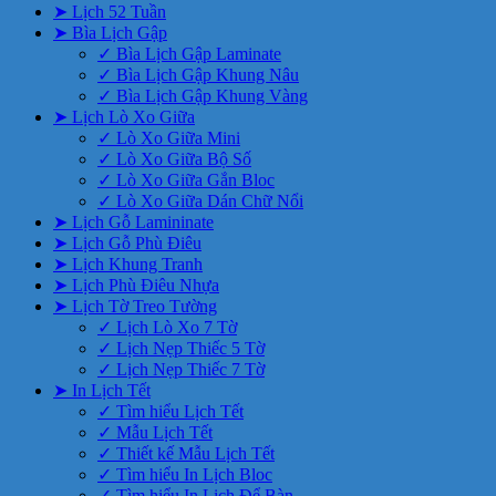
➤ Lịch 52 Tuần
➤ Bìa Lịch Gập
✓ Bìa Lịch Gập Laminate
✓ Bìa Lịch Gập Khung Nâu
✓ Bìa Lịch Gập Khung Vàng
➤ Lịch Lò Xo Giữa
✓ Lò Xo Giữa Mini
✓ Lò Xo Giữa Bộ Số
✓ Lò Xo Giữa Gắn Bloc
✓ Lò Xo Giữa Dán Chữ Nổi
➤ Lịch Gỗ Lamininate
➤ Lịch Gỗ Phù Điêu
➤ Lịch Khung Tranh
➤ Lịch Phù Điêu Nhựa
➤ Lịch Tờ Treo Tường
✓ Lịch Lò Xo 7 Tờ
✓ Lịch Nẹp Thiếc 5 Tờ
✓ Lịch Nẹp Thiếc 7 Tờ
➤ In Lịch Tết
✓ Tìm hiểu Lịch Tết
✓ Mẫu Lịch Tết
✓ Thiết kế Mẫu Lịch Tết
✓ Tìm hiểu In Lịch Bloc
✓ Tìm hiểu In Lịch Để Bàn