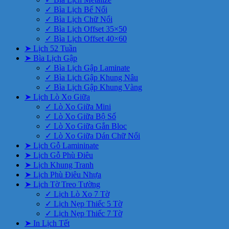
✓ Bìa Lịch Bế Nổi
✓ Bìa Lịch Chữ Nổi
✓ Bìa Lịch Offset 35×50
✓ Bìa Lịch Offset 40×60
➤ Lịch 52 Tuần
➤ Bìa Lịch Gập
✓ Bìa Lịch Gập Laminate
✓ Bìa Lịch Gập Khung Nâu
✓ Bìa Lịch Gập Khung Vàng
➤ Lịch Lò Xo Giữa
✓ Lò Xo Giữa Mini
✓ Lò Xo Giữa Bộ Số
✓ Lò Xo Giữa Gắn Bloc
✓ Lò Xo Giữa Dán Chữ Nổi
➤ Lịch Gỗ Lamininate
➤ Lịch Gỗ Phù Điêu
➤ Lịch Khung Tranh
➤ Lịch Phù Điêu Nhựa
➤ Lịch Tờ Treo Tường
✓ Lịch Lò Xo 7 Tờ
✓ Lịch Nẹp Thiếc 5 Tờ
✓ Lịch Nẹp Thiếc 7 Tờ
➤ In Lịch Tết