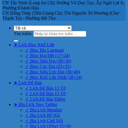
CN Tây Ninh (Long An Cũ): Đường Võ Duy Tạo, Ấp Ngãi Lợi A,
Phường Khánh Hậu
CN Đồng Tháp (Tiền Giang Cũ): 554 Nguyễn Tri Phương (Chợ
Thạnh Trị) - Phường Mỹ Tho
Tìm kiếm:
➤ Lịch Bloc Khổ Lớn
✓ Bloc Bìa Laminate
✓ Bloc Đại ĐB (17×24)
✓ Bloc Siêu Đại (20×30)
✓ Bloc Cực Đại (25×35)
✓ Bloc Siêu Cực Đại (30×40)
✓ Bloc Khổ Lớn Nhất (38×54)
➤ Lịch Để Bàn
✓ Lịch Để Bàn 13 Tờ
✓ Lịch Để Bàn 15 Tờ
✓ Lịch Để Bàn Đứng
➤ Bìa Lịch Treo Tường
✓ Bìa Lịch Metalize
✓ Bìa Lịch Bế Nổi
✓ Bìa Lịch Chữ Nổi
✓ Bìa Lịch Offset 35×50