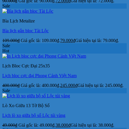
90.000
₫
Giá gốc là: 90.000₫.
72.000
₫
Giá hiện tại là: 72.000₫.
Sale
Bìa Lịch Metalize
Bìa lịch gắn bloc Tài Lộc
109.000
₫
Giá gốc là: 109.000₫.
79.000
₫
Giá hiện tại là: 79.000₫.
Sale
Hot
Lịch Bloc Cực Đại 25x35
Lịch bloc cực đại Phong Cảnh Việt Nam
400.000
₫
Giá gốc là: 400.000₫.
245.000
₫
Giá hiện tại là: 245.000₫.
Sale
Lò Xo Giữa 13 Tờ Bộ Số
Lịch lò xo giữa bộ số Lộc túi vàng
49.000
₫
Giá gốc là: 49.000₫.
38.000
₫
Giá hiện tại là: 38.000₫.