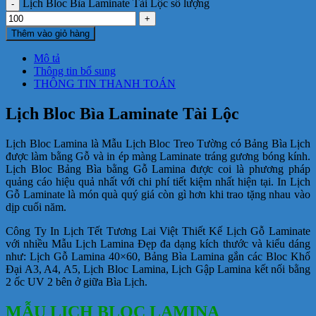
Lịch Bloc Bìa Laminate Tài Lộc số lượng
Thêm vào giỏ hàng
Mô tả
Thông tin bổ sung
THÔNG TIN THANH TOÁN
Lịch Bloc Bìa Laminate Tài Lộc
Lịch Bloc Lamina là Mẫu Lịch Bloc Treo Tường có Bảng Bìa Lịch
được làm bằng Gỗ và in ép màng Laminate tráng gương bóng kính.
Lịch Bloc Bảng Bìa bằng Gỗ Lamina được coi là phương pháp
quảng cáo hiệu quả nhất với chi phí tiết kiệm nhất hiện tại. In Lịch
Gỗ Laminate là món quà quý giá còn gì hơn khi trao tặng nhau vào
dịp cuối năm.
Công Ty In Lịch Tết Tương Lai Việt Thiết Kế Lịch Gỗ Laminate
với nhiều Mẫu Lịch Lamina Đẹp đa dạng kích thước và kiểu dáng
như: Lịch Gỗ Lamina 40×60, Bảng Bìa Lamina gắn các Bloc Khổ
Đại A3, A4, A5, Lịch Bloc Lamina, Lịch Gập Lamina kết nối bằng
2 ốc UV 2 bên ở giữa Bìa Lịch.
MẪU LỊCH BLOC LAMINA