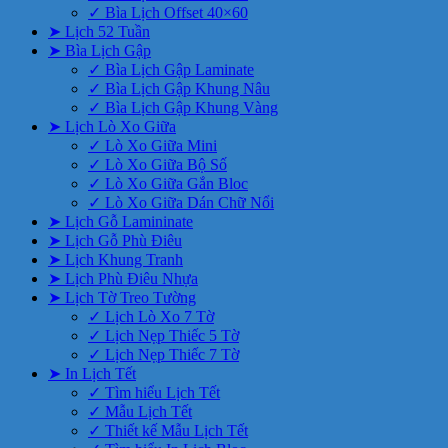
✓ Bìa Lịch Offset 40×60
➤ Lịch 52 Tuần
➤ Bìa Lịch Gập
✓ Bìa Lịch Gập Laminate
✓ Bìa Lịch Gập Khung Nâu
✓ Bìa Lịch Gập Khung Vàng
➤ Lịch Lò Xo Giữa
✓ Lò Xo Giữa Mini
✓ Lò Xo Giữa Bộ Số
✓ Lò Xo Giữa Gắn Bloc
✓ Lò Xo Giữa Dán Chữ Nổi
➤ Lịch Gỗ Lamininate
➤ Lịch Gỗ Phù Điêu
➤ Lịch Khung Tranh
➤ Lịch Phù Điêu Nhựa
➤ Lịch Tờ Treo Tường
✓ Lịch Lò Xo 7 Tờ
✓ Lịch Nẹp Thiếc 5 Tờ
✓ Lịch Nẹp Thiếc 7 Tờ
➤ In Lịch Tết
✓ Tìm hiểu Lịch Tết
✓ Mẫu Lịch Tết
✓ Thiết kế Mẫu Lịch Tết