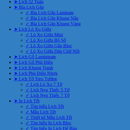
➤ Lịch 52 Tuần
➤ Bìa Lịch Gập
✓ Bìa Lịch Gập Laminate
✓ Bìa Lịch Gập Khung Nâu
✓ Bìa Lịch Gập Khung Vàng
➤ Lịch Lò Xo Giữa
✓ Lò Xo Giữa Mini
✓ Lò Xo Giữa Bộ Số
✓ Lò Xo Giữa Gắn Bloc
✓ Lò Xo Giữa Dán Chữ Nổi
➤ Lịch Gỗ Lamininate
➤ Lịch Gỗ Phù Điêu
➤ Lịch Khung Tranh
➤ Lịch Phù Điêu Nhựa
➤ Lịch Tờ Treo Tường
✓ Lịch Lò Xo 7 Tờ
✓ Lịch Nẹp Thiếc 5 Tờ
✓ Lịch Nẹp Thiếc 7 Tờ
➤ In Lịch Tết
✓ Tìm hiểu Lịch Tết
✓ Mẫu Lịch Tết
✓ Thiết kế Mẫu Lịch Tết
✓ Tìm hiểu In Lịch Bloc
✓ Tìm hiểu In Lịch Để Bàn