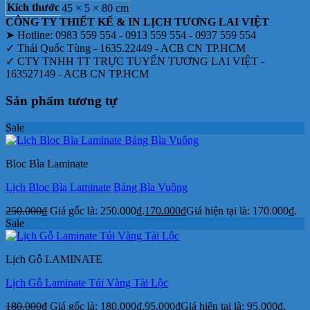
Kích thước
45 × 5 × 80 cm
CÔNG TY THIẾT KẾ & IN LỊCH TƯƠNG LAI VIỆT
➤ Hotline: 0983 559 554 - 0913 559 554 - 0937 559 554
✓ Thái Quốc Tùng - 1635.22449 - ACB CN TP.HCM
✓ CTY TNHH TT TRỰC TUYẾN TƯƠNG LAI VIỆT -
163527149 - ACB CN TP.HCM
Sản phẩm tương tự
Sale
Bloc Bìa Laminate
Lịch Bloc Bìa Laminate Bảng Bìa Vuông
250.000
₫
Giá gốc là: 250.000₫.
170.000
₫
Giá hiện tại là: 170.000₫.
Sale
Lịch Gỗ LAMINATE
Lịch Gỗ Laminate Túi Vàng Tài Lộc
180.000
₫
Giá gốc là: 180.000₫.
95.000
₫
Giá hiện tại là: 95.000₫.