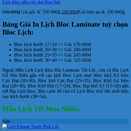
Lịch bloc siêu cực đại Hoa Sen
550.000
₫
Giá gốc là: 550.000₫.
330.000
₫
Giá hiện tại là: 330.000₫.
Bảng Giá In Lịch Bloc Laminate tuỳ chọn
Bloc Lịch:
Bloc kích thước 17×24 => Giá: 170.000đ
Bloc kích thước 20×30 => Giá: 200.000đ
Bloc kích thước 25×35 => Giá: 245.000đ
Bloc kích thước 30×40 => Giá: 325.000đ
Ngoài Mẫu Lịch Lịch Bloc Bìa Laminate Tài Lộc, còn có Bìa Lịch
Gỗ Phù Điêu gắn với các khổ Bloc Lịch như: Bloc khổ A3 Siêu
Cực Đại (30×40), Bloc khổ Cực Đại (25×35), Bloc Khổ A4 Siêu
Đại (20×30), Bloc Khổ Đại (17×24), Bloc Đại khổ A5 (15×20) gắn
với Bìa Lịch Bloc. Bên cạnh đó còn có Lịch Bloc khổ lớn nhất hiện
nay kích thước (38×54).
Mẫu Lịch Tết Mua Nhiều
Sale