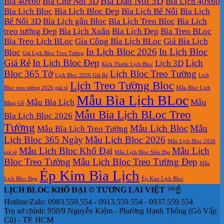
Bìa Dán Nổi 3D
Bìa 40x60
Bìa Chữ Nổi 3D
Bìa Lịch 40x60
Bìa Lịch Bloc
Bìa Lịch Bloc Đẹp
Bìa Lịch Bế Nổi
Bìa Lịch
Bế Nổi 3D
Bìa Lịch gắn Bloc
Bìa Lịch Treo Bloc
Bìa Lịch
treo tường Đẹp
Bìa Lịch Xuân
Bìa Lịch Đẹp
Bìa Treo BLoc
Bìa Treo Lịch BLoc
Gia Công Bìa Lịch BLoc
Giá Bìa Lịch
In Lịch Bloc 2026
In Lịch Bloc
Bloc
Giá Lịch Bloc Treo Tường
Giá Rẻ
In Lịch Bloc Đẹp
Lịch
Lịch 3D
Kích Thước Lịch Bloc
Bloc 365 Tờ
Lịch Bloc Treo Tường
Lịch Bloc 2026 Giá Rẻ
Lịch
Lịch Treo Tường Bloc
Bloc treo tường 2026 giá rẻ
Mẫu Bloc Lịch
Mẫu Bìa Lịch BLoc
Mẫu Bìa Lịch
Mẫu
Bằng Gỗ
Mẫu Bìa Lịch BLoc Treo
Bìa Lịch Bloc 2026
Tường
Mẫu Lịch Bloc
Mẫu
Mẫu Bìa Lịch Treo Tường
Lịch Bloc 365 Ngày
Mẫu Lịch Bloc 2026
Mẫu Lịch Bloc 2026
Mẫu Lịch Bloc Khổ Đại
Mẫu Lịch
giá rẻ
Mẫu Lịch Bloc Siêu Đại
Bloc Treo Tường
Mẫu Lịch Bloc Treo Tường Đẹp
Mẫu
Ép Kim Bìa Lịch
Lịch Bloc Đẹp
Ép Kim Lịch Bloc
LỊCH BLOC KHỔ ĐẠI © TƯƠNG LAI VIỆT
™☝️
Hotline/Zalo: 0983.559.554 - 0913.559.554 - 0937.559.554
Trụ sở chính: 950/9 Nguyễn Kiệm - Phường Hạnh Thông (Gò Vấp
Cũ) - TP. HCM