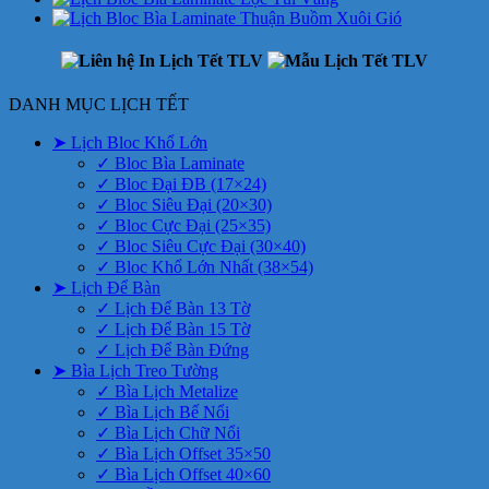
DANH MỤC LỊCH TẾT
➤ Lịch Bloc Khổ Lớn
✓ Bloc Bìa Laminate
✓ Bloc Đại ĐB (17×24)
✓ Bloc Siêu Đại (20×30)
✓ Bloc Cực Đại (25×35)
✓ Bloc Siêu Cực Đại (30×40)
✓ Bloc Khổ Lớn Nhất (38×54)
➤ Lịch Để Bàn
✓ Lịch Để Bàn 13 Tờ
✓ Lịch Để Bàn 15 Tờ
✓ Lịch Để Bàn Đứng
➤ Bìa Lịch Treo Tường
✓ Bìa Lịch Metalize
✓ Bìa Lịch Bế Nổi
✓ Bìa Lịch Chữ Nổi
✓ Bìa Lịch Offset 35×50
✓ Bìa Lịch Offset 40×60