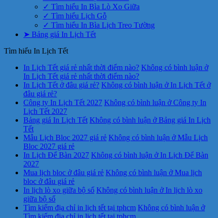
✓ Tìm hiểu In Bìa Lò Xo Giữa
✓ Tìm hiểu Lịch Gỗ
✓ Tìm hiểu In Bìa Lịch Treo Tường
➤ Bảng giá In Lịch Tết
Tìm hiểu In Lịch Tết
In Lịch Tết giá rẻ nhất thời điểm nào?
Không có bình luận
ở
In Lịch Tết giá rẻ nhất thời điểm nào?
In Lịch Tết ở đâu giá rẻ?
Không có bình luận
ở In Lịch Tết ở
đâu giá rẻ?
Công ty In Lịch Tết 2027
Không có bình luận
ở Công ty In
Lịch Tết 2027
Bảng giá In Lịch Tết
Không có bình luận
ở Bảng giá In Lịch
Tết
Mẫu Lịch Bloc 2027 giá rẻ
Không có bình luận
ở Mẫu Lịch
Bloc 2027 giá rẻ
In Lịch Để Bàn 2027
Không có bình luận
ở In Lịch Để Bàn
2027
Mua lịch bloc ở đâu giá rẻ
Không có bình luận
ở Mua lịch
bloc ở đâu giá rẻ
In lịch lò xo giữa bộ số
Không có bình luận
ở In lịch lò xo
giữa bộ số
Tìm kiếm địa chỉ in lịch tết tại tphcm
Không có bình luận
ở
Tìm kiếm địa chỉ in lịch tết tại tphcm