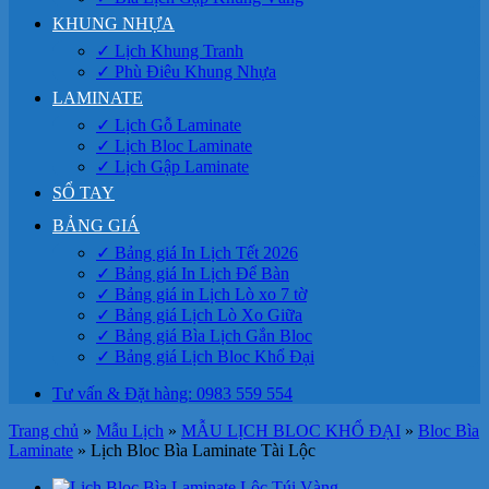
KHUNG NHỰA
✓ Lịch Khung Tranh
✓ Phù Điêu Khung Nhựa
LAMINATE
✓ Lịch Gỗ Laminate
✓ Lịch Bloc Laminate
✓ Lịch Gập Laminate
SỔ TAY
BẢNG GIÁ
✓ Bảng giá In Lịch Tết 2026
✓ Bảng giá In Lịch Để Bàn
✓ Bảng giá in Lịch Lò xo 7 tờ
✓ Bảng giá Lịch Lò Xo Giữa
✓ Bảng giá Bìa Lịch Gắn Bloc
✓ Bảng giá Lịch Bloc Khổ Đại
Tư vấn & Đặt hàng: 0983 559 554
Trang chủ
»
Mẫu Lịch
»
MẪU LỊCH BLOC KHỔ ĐẠI
»
Bloc Bìa
Laminate
»
Lịch Bloc Bìa Laminate Tài Lộc