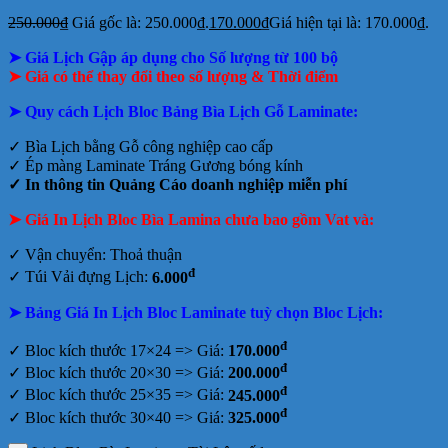
250.000
₫
Giá gốc là: 250.000₫.
170.000
₫
Giá hiện tại là: 170.000₫.
➤ Giá Lịch Gập áp dụng cho Số lượng từ 100 bộ
➤ Giá có thể thay đổi theo số lượng & Thời điểm
➤ Quy cách Lịch Bloc Bảng Bìa Lịch Gỗ Laminate:
✓ Bìa Lịch bằng Gỗ công nghiệp cao cấp
✓ Ép màng Laminate Tráng Gương bóng kính
✓ In thông tin Quảng Cáo doanh nghiệp
miễn phí
➤ Giá In Lịch Bloc Bìa Lamina chưa bao gồm
Vat và:
✓ Vận chuyển: Thoả thuận
đ
✓ Túi Vải đựng Lịch:
6.000
➤ Bảng Giá In Lịch Bloc Laminate tuỳ chọn Bloc Lịch:
đ
✓ Bloc kích thước 17×24 => Giá:
170.000
đ
✓ Bloc kích thước 20×30 => Giá:
200.000
đ
✓ Bloc kích thước 25×35 => Giá:
245.000
đ
✓ Bloc kích thước 30×40 => Giá:
325.000