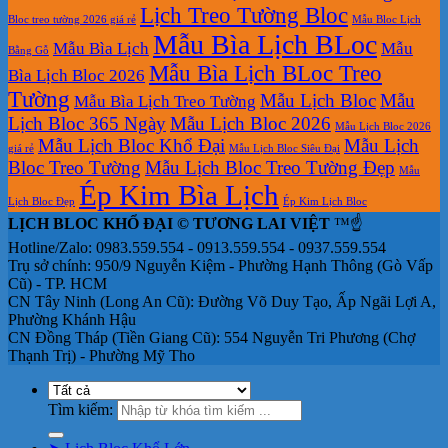
Lịch Treo Tường Bloc
Bloc treo tường 2026 giá rẻ
Mẫu Bloc Lịch
Mẫu Bìa Lịch BLoc
Mẫu Bìa Lịch
Mẫu
Bằng Gỗ
Mẫu Bìa Lịch BLoc Treo
Bìa Lịch Bloc 2026
Tường
Mẫu Lịch Bloc
Mẫu
Mẫu Bìa Lịch Treo Tường
Lịch Bloc 365 Ngày
Mẫu Lịch Bloc 2026
Mẫu Lịch Bloc 2026
Mẫu Lịch Bloc Khổ Đại
Mẫu Lịch
giá rẻ
Mẫu Lịch Bloc Siêu Đại
Bloc Treo Tường
Mẫu Lịch Bloc Treo Tường Đẹp
Mẫu
Ép Kim Bìa Lịch
Lịch Bloc Đẹp
Ép Kim Lịch Bloc
LỊCH BLOC KHỔ ĐẠI © TƯƠNG LAI VIỆT
™☝️
Hotline/Zalo: 0983.559.554 - 0913.559.554 - 0937.559.554
Trụ sở chính: 950/9 Nguyễn Kiệm - Phường Hạnh Thông (Gò Vấp
Cũ) - TP. HCM
CN Tây Ninh (Long An Cũ): Đường Võ Duy Tạo, Ấp Ngãi Lợi A,
Phường Khánh Hậu
CN Đồng Tháp (Tiền Giang Cũ): 554 Nguyễn Tri Phương (Chợ
Thạnh Trị) - Phường Mỹ Tho
Tìm kiếm: