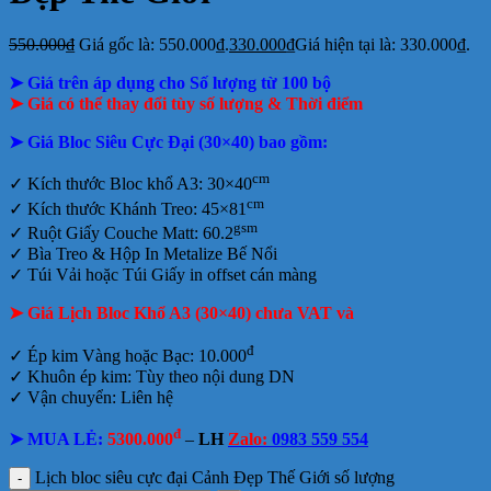
550.000
₫
Giá gốc là: 550.000₫.
330.000
₫
Giá hiện tại là: 330.000₫.
➤ Giá trên áp dụng cho Số lượng từ 100 bộ
➤ Giá có thể thay đổi tùy số lượng & Thời điểm
➤ Giá Bloc Siêu Cực Đại (30×40) bao gồm:
cm
✓
Kích thước Bloc khổ A3: 30×40
cm
✓ Kích thước Khánh Treo: 45×81
gsm
✓ Ruột Giấy Couche Matt: 60.2
✓ Bìa Treo & Hộp In Metalize Bế Nổi
✓ Túi Vải hoặc Túi Giấy in offset cán màng
➤ Giá Lịch Bloc Khổ A3 (30×40) chưa VAT và
đ
✓ Ép kim Vàng hoặc Bạc: 10.000
✓ Khuôn ép kim: Tùy theo nội dung DN
✓ Vận chuyển: Liên hệ
đ
➤ MUA LẺ:
5300.000
–
LH
Zalo:
0983 559 554
Lịch bloc siêu cực đại Cảnh Đẹp Thế Giới số lượng