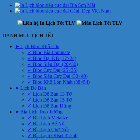
DANH MỤC LỊCH TẾT
➤ Lịch Bloc Khổ Lớn
✓ Bloc Bìa Laminate
✓ Bloc Đại ĐB (17×24)
✓ Bloc Siêu Đại (20×30)
✓ Bloc Cực Đại (25×35)
✓ Bloc Siêu Cực Đại (30×40)
✓ Bloc Khổ Lớn Nhất (38×54)
➤ Lịch Để Bàn
✓ Lịch Để Bàn 13 Tờ
✓ Lịch Để Bàn 15 Tờ
✓ Lịch Để Bàn Đứng
➤ Bìa Lịch Treo Tường
✓ Bìa Lịch Metalize
✓ Bìa Lịch Bế Nổi
✓ Bìa Lịch Chữ Nổi
✓ Bìa Lịch Offset 35×50