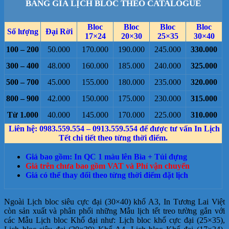
BẢNG GIÁ LỊCH BLOC THEO CATALOGUE
Bloc
Bloc
Bloc
Bloc
Số lượng
Đại Rời
17×24
20×30
25×35
30×40
100 – 200
50.000
170.000
190.000
245.000
330.000
300 – 400
48.000
160.000
185.000
240.000
325.000
500 – 700
45.000
155.000
180.000
235.000
320.000
800 – 900
42.000
150.000
175.000
230.000
315.000
Từ 1.000
40.000
145.000
170.000
225.000
310.000
Liên hệ: 0983.559.554 – 0913.559.554 để được tư vấn In Lịch
Tết chi tiết theo từng thời điểm.
Giá bao gồm: In QC 1 màu lên Bìa + Túi đựng
Giá trên chưa bao gồm VAT và Phí vận chuyển
Giá có thể thay đổi theo từng thời điểm đặt lịch
Ngoài Lịch bloc siêu cực đại (30×40) khổ A3, In Tương Lai Việt
còn sản xuất và phân phối những Mẫu lịch tết treo tường gắn với
các Mẫu Lịch bloc Khổ đại như: Lịch bloc khổ cực đại (25×35),