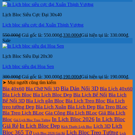
Lịch Bloc Siêu Cực Đại 30x40
Lịch bloc siêu cực đại Xuân Thịnh Vượng
550.000
₫
Giá gốc là: 550.000₫.
330.000
₫
Giá hiện tại là: 330.000₫.
Sale
Lịch Bloc Siêu Đại 20x30
Lịch bloc siêu đại Hoa Sen
300.000
₫
Giá gốc là: 300.000₫.
190.000
₫
Giá hiện tại là: 190.000₫.
➤ Mọi người cũng tìm kiếm
Bìa Dán Nổi 3D
Bìa 40x60
Bìa Chữ Nổi 3D
Bìa Lịch 40x60
Bìa Lịch Bloc
Bìa Lịch Bloc Đẹp
Bìa Lịch Bế Nổi
Bìa Lịch
Bế Nổi 3D
Bìa Lịch gắn Bloc
Bìa Lịch Treo Bloc
Bìa Lịch
treo tường Đẹp
Bìa Lịch Xuân
Bìa Lịch Đẹp
Bìa Treo BLoc
Bìa Treo Lịch BLoc
Gia Công Bìa Lịch BLoc
Giá Bìa Lịch
In Lịch Bloc 2026
In Lịch Bloc
Bloc
Giá Lịch Bloc Treo Tường
Giá Rẻ
In Lịch Bloc Đẹp
Lịch
Lịch 3D
Kích Thước Lịch Bloc
Bloc 365 Tờ
Lịch Bloc Treo Tường
Lịch Bloc 2026 Giá Rẻ
Lịch