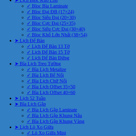
➤ Lịch Bloc Khổ Lớn
✓ Bloc Bìa Laminate
✓ Bloc Đại ĐB (17×24)
✓ Bloc Siêu Đại (20×30)
✓ Bloc Cực Đại (25×35)
✓ Bloc Siêu Cực Đại (30×40)
✓ Bloc Khổ Lớn Nhất (38×54)
➤ Lịch Để Bàn
✓ Lịch Để Bàn 13 Tờ
✓ Lịch Để Bàn 15 Tờ
✓ Lịch Để Bàn Đứng
➤ Bìa Lịch Treo Tường
✓ Bìa Lịch Metalize
✓ Bìa Lịch Bế Nổi
✓ Bìa Lịch Chữ Nổi
✓ Bìa Lịch Offset 35×50
✓ Bìa Lịch Offset 40×60
➤ Lịch 52 Tuần
➤ Bìa Lịch Gập
✓ Bìa Lịch Gập Laminate
✓ Bìa Lịch Gập Khung Nâu
✓ Bìa Lịch Gập Khung Vàng
➤ Lịch Lò Xo Giữa
✓ Lò Xo Giữa Mini