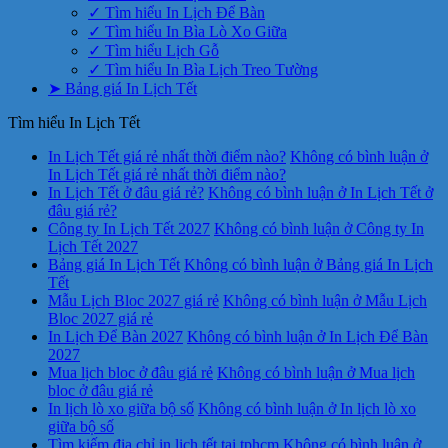
✓ Tìm hiểu In Lịch Để Bàn
✓ Tìm hiểu In Bìa Lò Xo Giữa
✓ Tìm hiểu Lịch Gỗ
✓ Tìm hiểu In Bìa Lịch Treo Tường
➤ Bảng giá In Lịch Tết
Tìm hiểu In Lịch Tết
In Lịch Tết giá rẻ nhất thời điểm nào?
Không có bình luận
ở
In Lịch Tết giá rẻ nhất thời điểm nào?
In Lịch Tết ở đâu giá rẻ?
Không có bình luận
ở In Lịch Tết ở
đâu giá rẻ?
Công ty In Lịch Tết 2027
Không có bình luận
ở Công ty In
Lịch Tết 2027
Bảng giá In Lịch Tết
Không có bình luận
ở Bảng giá In Lịch
Tết
Mẫu Lịch Bloc 2027 giá rẻ
Không có bình luận
ở Mẫu Lịch
Bloc 2027 giá rẻ
In Lịch Để Bàn 2027
Không có bình luận
ở In Lịch Để Bàn
2027
Mua lịch bloc ở đâu giá rẻ
Không có bình luận
ở Mua lịch
bloc ở đâu giá rẻ
In lịch lò xo giữa bộ số
Không có bình luận
ở In lịch lò xo
giữa bộ số
Tìm kiếm địa chỉ in lịch tết tại tphcm
Không có bình luận
ở