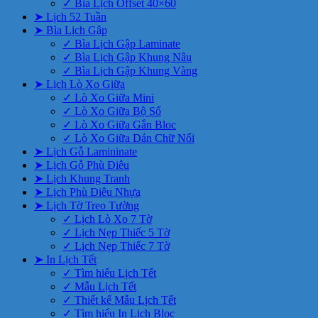
✓ Bìa Lịch Offset 40×60
➤ Lịch 52 Tuần
➤ Bìa Lịch Gập
✓ Bìa Lịch Gập Laminate
✓ Bìa Lịch Gập Khung Nâu
✓ Bìa Lịch Gập Khung Vàng
➤ Lịch Lò Xo Giữa
✓ Lò Xo Giữa Mini
✓ Lò Xo Giữa Bộ Số
✓ Lò Xo Giữa Gắn Bloc
✓ Lò Xo Giữa Dán Chữ Nổi
➤ Lịch Gỗ Lamininate
➤ Lịch Gỗ Phù Điêu
➤ Lịch Khung Tranh
➤ Lịch Phù Điêu Nhựa
➤ Lịch Tờ Treo Tường
✓ Lịch Lò Xo 7 Tờ
✓ Lịch Nẹp Thiếc 5 Tờ
✓ Lịch Nẹp Thiếc 7 Tờ
➤ In Lịch Tết
✓ Tìm hiểu Lịch Tết
✓ Mẫu Lịch Tết
✓ Thiết kế Mẫu Lịch Tết
✓ Tìm hiểu In Lịch Bloc