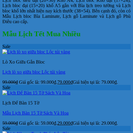
Lịch bloc siêu đại (20×30) Khổ A4, Lịch bloc Khổ đại (17×24),
Lịch bloc đại (15×20) khổ A5 gắn với Bìa lịch treo tường và Lịch
bloc khổ lớn nhất hiện nay kích thước (38×54). Bên cạnh đó, còn có
Mẫu Lịch bloc Bìa Laminate, Lịch gỗ Laminate và Lịch gỗ Phù
Điêu cao cấp.
Mẫu Lịch Tết Mua Nhiều
Sale
Lò Xo Giữa Gắn Bloc
Lịch lò xo giữa bloc Lộc túi vàng
99.000
₫
Giá gốc là: 99.000₫.
79.000
₫
Giá hiện tại là: 79.000₫.
Sale
Lịch Để Bàn 15 Tờ
Mẫu Lịch Bàn 15 Tờ Sách Và Hoa
59.000
₫
Giá gốc là: 59.000₫.
29.000
₫
Giá hiện tại là: 29.000₫.
Sale