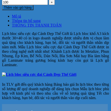
Thêm vào giỏ hàng
Mô tả
Thông tin bổ sung
THÔNG TIN THANH TOÁN
Lịch bloc siêu cực đại Cảnh Đẹp Thế Giới là Lịch bloc khổ A3 kích
thước 30×40 có in logo doanh nghiệp được nhiều đơn vị chọn làm
quà tặng cho khách hàng, bạn bè, đối tác và người thân nhân dịp
năm mới.
Mẫu Lịch bloc siêu cực đại Cảnh Đẹp Thế Giới
được in
theo công nghệ mới nhất như: Khánh Lịch được In Metalize, Phun
Nhung, Ép Kim, Bế Nổi, Dán Nổi, Bìa Sơn Mài hay Bìa làm bằng
gỗ Laminate tráng gương bóng kính hay còn gọi là Lịch gỗ
Laminate.
In TLV gởi đến quý khách hàng Bảng báo giá In lịch bloc theo từng
số lượng để quý doanh nghiệp dễ dàng lựa chọn Mẫu lịch bloc phù
hợp với kinh phí và theo nhu cầu về số lượng quà tặng Tết cho
khách hàng, bạn bè, đối tác và người thân vào dịp cuối năm.