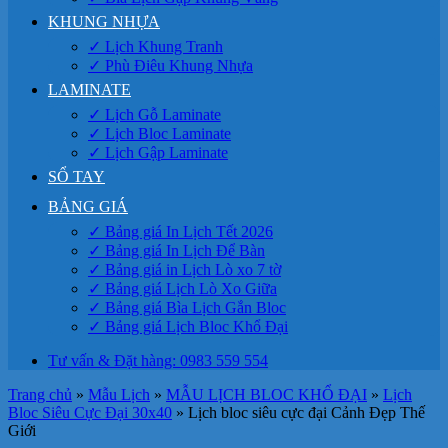
KHUNG NHỰA
✓ Lịch Khung Tranh
✓ Phù Điêu Khung Nhựa
LAMINATE
✓ Lịch Gỗ Laminate
✓ Lịch Bloc Laminate
✓ Lịch Gập Laminate
SỔ TAY
BẢNG GIÁ
✓ Bảng giá In Lịch Tết 2026
✓ Bảng giá In Lịch Để Bàn
✓ Bảng giá in Lịch Lò xo 7 tờ
✓ Bảng giá Lịch Lò Xo Giữa
✓ Bảng giá Bìa Lịch Gắn Bloc
✓ Bảng giá Lịch Bloc Khổ Đại
Tư vấn & Đặt hàng: 0983 559 554
Trang chủ
»
Mẫu Lịch
»
MẪU LỊCH BLOC KHỔ ĐẠI
»
Lịch
Bloc Siêu Cực Đại 30x40
»
Lịch bloc siêu cực đại Cảnh Đẹp Thế
Giới