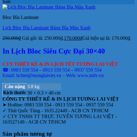
Sale
Bloc Bìa Laminate
Lịch Bloc Bìa Laminate Bảng Bìa Màu Xanh
250.000
₫
Giá gốc là: 250.000₫.
170.000
₫
Giá hiện tại là: 170.000₫.
In Lịch Bloc Siêu Cực Đại 30×40
CTY THIẾT KẾ & IN LỊCH TẾT TƯƠNG LAI VIỆT
☎: 0983 559 554 – 0913 559 554 – 0937 559 554
Email: lichtet@tuonglaiviet.vn – Web: www.intlv.vn
Cân nặng
3.8 kg
Kích thước
30 × 0.3 × 40 cm
CÔNG TY THIẾT KẾ & IN LỊCH TƯƠNG LAI VIỆT
➤ Hotline: 0983 559 554 - 0913 559 554 - 0937 559 554
✓ Thái Quốc Tùng - 1635.22449 - ACB CN TP.HCM
✓ CTY TNHH TT TRỰC TUYẾN TƯƠNG LAI VIỆT -
163527149 - ACB CN TP.HCM
Sản phẩm tương tự