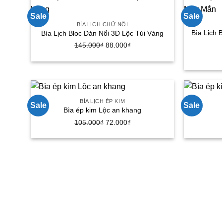
72.000₫.
Sale
Sale
BÌA LỊCH CHỮ NỔI
Bìa Lịch 
Bìa Lịch Bloc Dán Nổi 3D Lộc Túi Vàng
145.000
₫
Giá
88.000
₫
Giá
gốc
hiện
là:
tại
145.000₫.
là:
88.000₫.
BÌA LỊCH ÉP KIM
Sale
Sale
Bìa ép kim Lộc an khang
105.000
₫
Giá
72.000
₫
Giá
gốc
hiện
là:
tại
105.000₫.
là:
72.000₫.