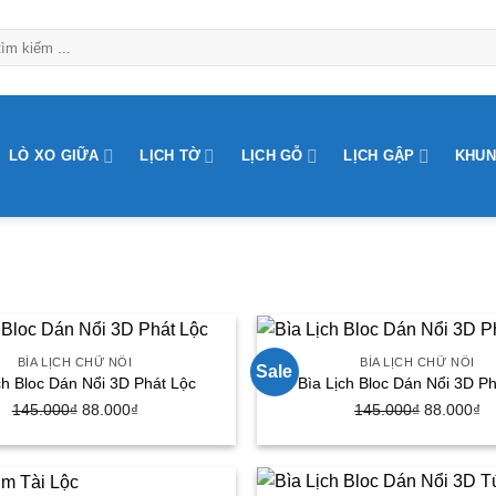
LÒ XO GIỮA
LỊCH TỜ
LỊCH GỖ
LỊCH GẬP
KHUN
BÌA LỊCH CHỮ NỔI
BÌA LỊCH CHỮ NỔI
Sale
ch Bloc Dán Nổi 3D Phát Lộc
Bìa Lịch Bloc Dán Nổi 3D Ph
145.000
₫
Giá
88.000
₫
Giá
145.000
₫
Giá
88.000
₫
G
gốc
hiện
gốc
hi
là:
tại
là:
tạ
145.000₫.
là:
145.000₫.
là