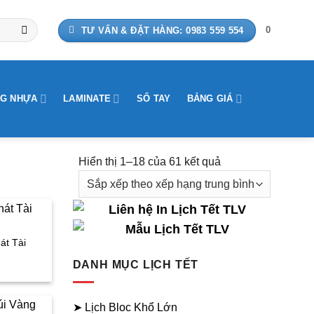
0
TƯ VẤN & ĐẶT HÀNG: 0983 559 554
G NHỰA
LAMINATE
SỔ TAY
BẢNG GIÁ
Hiển thị 1–18 của 61 kết quả
Đã
sắp
xếp
theo
xếp
át Tài
hạng
iá
DANH MỤC LỊCH TẾT
trung
ện
bình
i
➤ Lịch Bloc Khổ Lớn
: