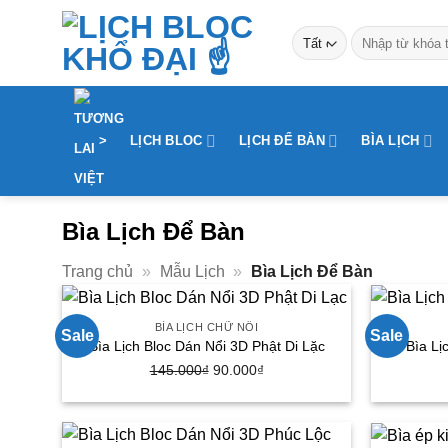
Bỏ
Tìm
qua
kiếm:
nội
dung
>
LỊCH BLOC
LỊCH ĐỂ BÀN
BÌA LỊCH
Bìa Lịch Để Bàn
Trang chủ
»
Mẫu Lịch
»
Bìa Lịch Để Bàn
BÌA LỊCH CHỮ NỔI
Sale
Sale
Bìa Lịch Bloc Dán Nổi 3D Phật Di Lặc
Bìa Lị
145.000
₫
Giá
90.000
₫
Giá
gốc
hiện
là:
tại
145.000₫.
là: