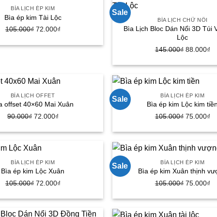
88.000₫.
88
BÌA LỊCH ÉP KIM
Sale
Bìa ép kim Tài Lộc
BÌA LỊCH CHỮ NỔI
Bìa Lịch Bloc Dán Nổi 3D Túi 
105.000
₫
Giá
72.000
₫
Giá
Lộc
gốc
hiện
145.000
₫
Giá
88.000
₫
G
là:
tại
gốc
hi
105.000₫.
là:
là:
tạ
72.000₫.
145.000₫.
là
88
BÌA LỊCH OFFET
BÌA LỊCH ÉP KIM
Sale
a offset 40×60 Mai Xuân
Bìa ép kim Lộc kim tiề
90.000
₫
Giá
72.000
₫
Giá
105.000
₫
Giá
75.000
₫
G
gốc
hiện
gốc
hi
là:
tại
là:
tạ
90.000₫.
là:
105.000₫.
là
72.000₫.
75
BÌA LỊCH ÉP KIM
BÌA LỊCH ÉP KIM
Sale
Bìa ép kim Lộc Xuân
Bìa ép kim Xuân thịnh v
105.000
₫
Giá
72.000
₫
Giá
105.000
₫
Giá
75.000
₫
G
gốc
hiện
gốc
hi
là:
tại
là:
tạ
105.000₫.
là:
105.000₫.
là