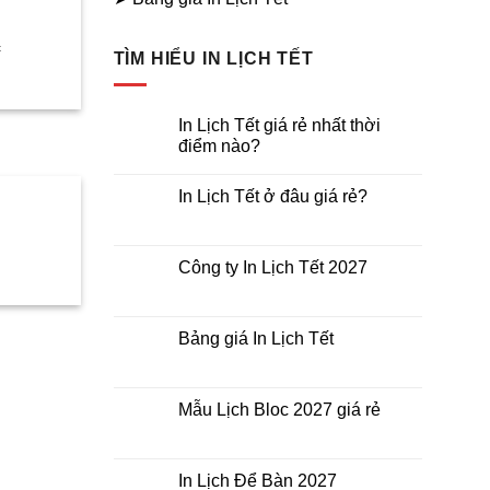
.000₫.
c
TÌM HIỂU IN LỊCH TẾT
iá
ện
i
In Lịch Tết giá rẻ nhất thời
điểm nào?
:
Không
.000₫.
có
In Lịch Tết ở đâu giá rẻ?
bình
luận
Không
ở
có
In
bình
Lịch
luận
Công ty In Lịch Tết 2027
iá
Tết
ở
giá
In
Không
ện
rẻ
Lịch
có
nhất
i
Tết
bình
thời
ở
luận
Bảng giá In Lịch Tết
điểm
:
đâu
ở
nào?
giá
Công
Không
.000₫.
rẻ?
ty
có
In
bình
Lịch
luận
Mẫu Lịch Bloc 2027 giá rẻ
Tết
ở
2027
Bảng
Không
giá
có
In
bình
Lịch
luận
In Lịch Để Bàn 2027