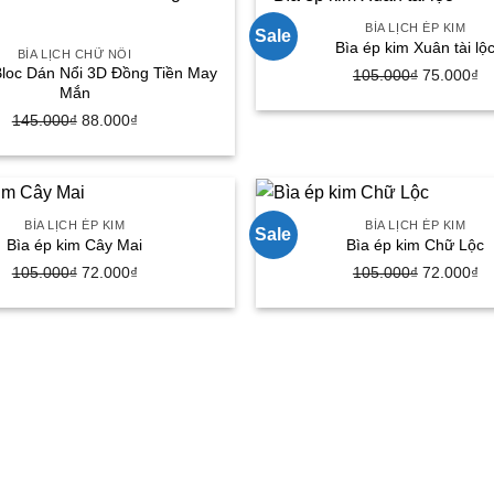
72.000₫.
75
BÌA LỊCH ÉP KIM
Sale
Bìa ép kim Xuân tài lộ
BÌA LỊCH CHỮ NỔI
Bloc Dán Nổi 3D Đồng Tiền May
105.000
₫
Giá
75.000
₫
G
Mắn
gốc
hi
145.000
₫
Giá
88.000
₫
Giá
là:
tạ
gốc
hiện
105.000₫.
là
là:
tại
75
145.000₫.
là:
88.000₫.
BÌA LỊCH ÉP KIM
BÌA LỊCH ÉP KIM
Sale
Bìa ép kim Cây Mai
Bìa ép kim Chữ Lộc
105.000
₫
Giá
72.000
₫
Giá
105.000
₫
Giá
72.000
₫
G
gốc
hiện
gốc
hi
là:
tại
là:
tạ
105.000₫.
là:
105.000₫.
là
72.000₫.
72