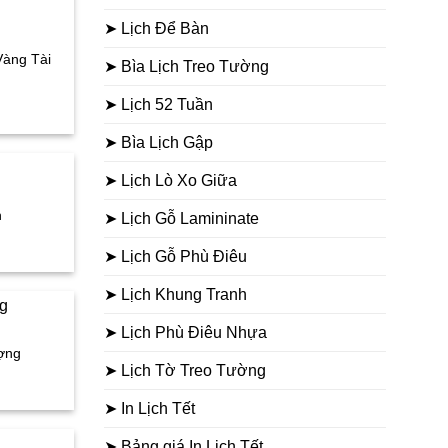
.000₫.
➤ Lịch Để Bàn
Vàng Tài
➤ Bìa Lịch Treo Tường
iá
➤ Lịch 52 Tuần
ện
➤ Bìa Lịch Gập
i
:
➤ Lịch Lò Xo Giữa
.000₫.
n
➤ Lịch Gỗ Lamininate
iá
➤ Lịch Gỗ Phù Điêu
ện
i
➤ Lịch Khung Tranh
:
.000₫.
➤ Lịch Phù Điêu Nhựa
ượng
➤ Lịch Tờ Treo Tường
iá
ện
➤ In Lịch Tết
i
➤ Bảng giá In Lịch Tết
: