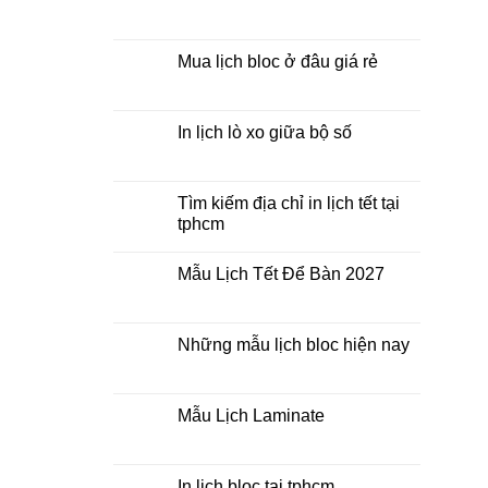
Tết
ở
Mẫu
Không
Lịch
có
Bloc
bình
2027
luận
Mua lịch bloc ở đâu giá rẻ
giá
ở
rẻ
In
Không
Lịch
có
Để
bình
Bàn
luận
In lịch lò xo giữa bộ số
2027
ở
Mua
Không
lịch
có
bloc
bình
ở
luận
Tìm kiếm địa chỉ in lịch tết tại
đâu
ở
tphcm
giá
In
rẻ
lịch
Không
lò
có
xo
Mẫu Lịch Tết Để Bàn 2027
bình
giữa
luận
bộ
Không
ở
số
có
Tìm
bình
kiếm
luận
Những mẫu lịch bloc hiện nay
địa
ở
chỉ
Mẫu
Không
in
Lịch
có
lịch
Tết
bình
tết
Để
luận
Mẫu Lịch Laminate
tại
Bàn
ở
tphcm
2027
Những
Không
mẫu
có
lịch
bình
bloc
luận
In lịch bloc tại tphcm