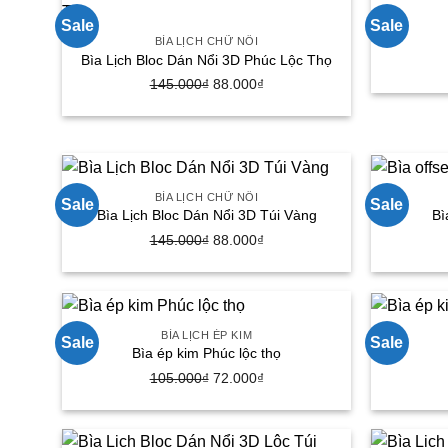
90.000₫.
Sale
Sale
BÌA LỊCH CHỮ NỔI
Bìa Lịch Bloc Dán Nổi 3D Phúc Lộc Thọ
145.000
₫
Giá
88.000
₫
Giá
gốc
hiện
là:
tại
145.000₫.
là:
88.000₫.
BÌA LỊCH CHỮ NỔI
Sale
Sale
Bìa Lịch Bloc Dán Nổi 3D Túi Vàng
Bì
145.000
₫
Giá
88.000
₫
Giá
gốc
hiện
là:
tại
145.000₫.
là:
88.000₫.
BÌA LỊCH ÉP KIM
Sale
Sale
Bìa ép kim Phúc lộc thọ
105.000
₫
Giá
72.000
₫
Giá
gốc
hiện
là:
tại
105.000₫.
là: