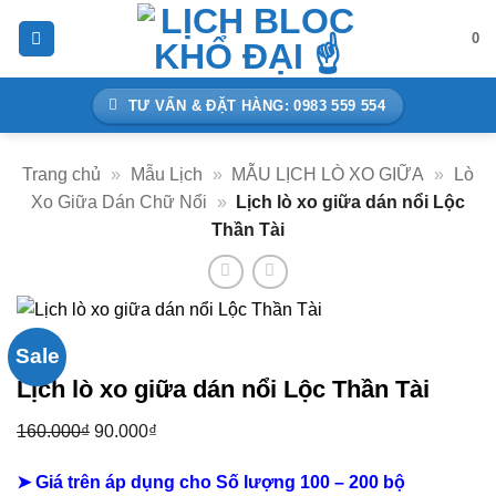
Bỏ
0
qua
nội
dung
TƯ VẤN & ĐẶT HÀNG: 0983 559 554
Trang chủ
»
Mẫu Lịch
»
MẪU LỊCH LÒ XO GIỮA
»
Lò
Xo Giữa Dán Chữ Nổi
»
Lịch lò xo giữa dán nổi Lộc
Thần Tài
Sale
Lịch lò xo giữa dán nổi Lộc Thần Tài
160.000
₫
Giá
90.000
₫
Giá
gốc
hiện
➤ Giá trên áp dụng cho Số lượng 100 – 200 bộ
là:
tại