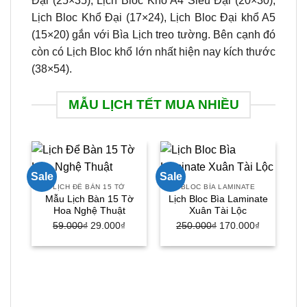
Đại (25×35), Lịch Bloc Khổ A4 Siêu Đại (20×30),
Lịch Bloc Khổ Đại (17×24), Lịch Bloc Đại khổ A5
(15×20) gắn với Bìa Lịch treo tường. Bên cạnh đó
còn có Lịch Bloc khổ lớn nhất hiện nay kích thước
(38×54).
MẪU LỊCH TẾT MUA NHIỀU
Sale
Sale
Sal
LỊCH ĐỂ BÀN 15 TỜ
BLOC BÌA LAMINATE
Mẫu Lịch Bàn 15 Tờ
Lịch Bloc Bìa Laminate
Hoa Nghệ Thuật
Xuân Tài Lộc
59.000
₫
Giá
29.000
₫
Giá
250.000
₫
Giá
170.000
₫
Giá
gốc
hiện
gốc
hiện
là:
tại
là:
tại
59.000₫.
là:
250.000₫.
là:
29.000₫.
170.000₫.