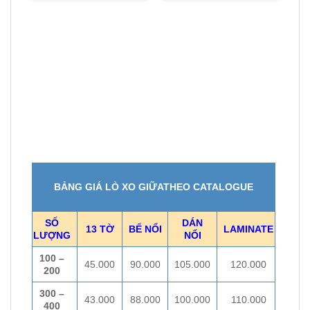
là:
tại
là:
tại
160.000₫.
là:
145.000₫.
là:
90.000₫.
96.000₫.
LÒ
L
N
BẢNG GIÁ LÒ XO GIỮATHEO CATALOGUE
SỐ
DÁN
13 TỜ
BẾ NỔI
LAMINATE
LƯỢNG
NỔI
100 –
45.000
90.000
105.000
120.000
200
300 –
43.000
88.000
100.000
110.000
400