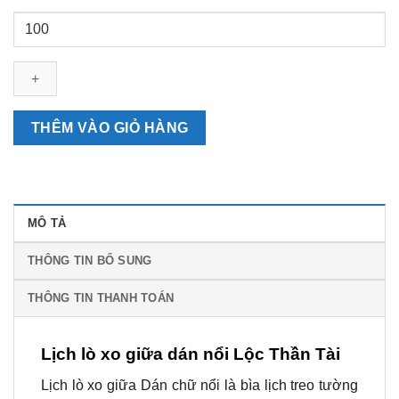
Lịch
lò
xo
giữa
dán
nổi
THÊM VÀO GIỎ HÀNG
Lộc
Thần
Tài
số
MÔ TẢ
lượng
THÔNG TIN BỔ SUNG
THÔNG TIN THANH TOÁN
Lịch lò xo giữa dán nổi Lộc Thần Tài
Lịch lò xo giữa Dán chữ nổi là bìa lịch treo tường