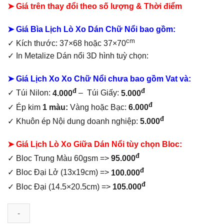
➤ Giá trên thay đổi theo số lượng & Thời điểm
160.000₫.
là:
90.000₫.
➤ Giá Bìa Lịch Lò Xo Dán Chữ Nổi bao gồm
:
cm
✓ Kích thước: 37×68 hoặc 37×70
✓
In Metalize Dán nổi 3D hình tuỳ chọn:
➤ Giá Lịch Xo Xo Chữ Nổi chưa bao gồm
Vat và:
đ
đ
✓ Túi Nilon:
4.000
– Túi Giấy:
5.000
đ
✓ Ép kim
1 màu:
Vàng hoặc Bạc:
6.000
đ
✓ Khuôn ép Nội dung doanh nghiệp:
5.000
➤ Giá Lịch Lò Xo Giữa Dán Nổi tùy chọn Bloc:
đ
✓ Bloc Trung Màu 60gsm =>
95.000
đ
✓ Bloc Đại Lở (13x19cm) =>
100.000
đ
✓ Bloc Đại (14.5×20.5cm) =>
105.000