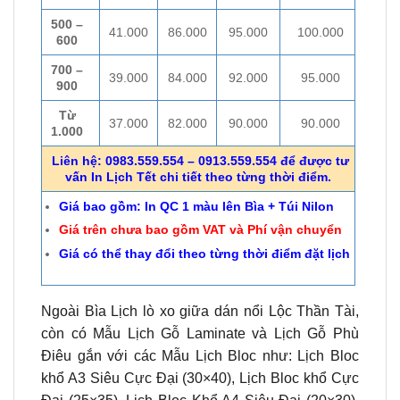
500 –
41.000
86.000
95.000
100.000
600
700 –
39.000
84.000
92.000
95.000
900
Từ
37.000
82.000
90.000
90.000
1.000
Liên hệ: 0983.559.554 – 0913.559.554 để được tư
vấn In Lịch Tết chi tiết theo từng thời điểm.
Giá bao gồm: In QC 1 màu lên Bìa + Túi Nilon
Giá trên chưa bao gồm VAT và Phí vận chuyển
Giá có thể thay đổi theo từng thời điểm đặt lịch
Ngoài Bìa Lịch lò xo giữa dán nổi Lộc Thần Tài,
còn có Mẫu Lịch Gỗ Laminate và Lịch Gỗ Phù
Điêu gắn với các Mẫu Lịch Bloc như: Lịch Bloc
khổ A3 Siêu Cực Đại (30×40), Lịch Bloc khổ Cực