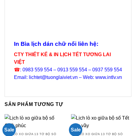
In Bìa lịch dán chữ nổi liên hệ:
CTY THIẾT KẾ & IN LỊCH TẾT TƯƠNG LAI
VIỆT
☎
: 0983 559 554 – 0913 559 554 – 0937 559 554
Email: lichtet@tuonglaiviet.vn – Web: www.intlv.vn
SẢN PHẨM TƯƠNG TỰ
Sale
Sale
LÒ XO GIỮA 13 TỜ BỘ SỐ
LÒ XO GIỮA 13 TỜ BỘ SỐ