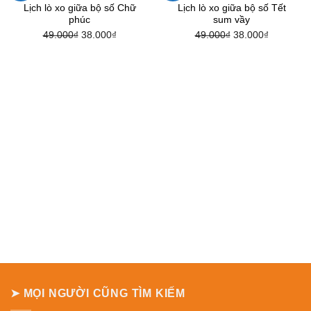
Lịch lò xo giữa bộ số Chữ
Lịch lò xo giữa bộ số Tết
phúc
sum vầy
49.000
₫
Giá
38.000
₫
Giá
49.000
₫
Giá
38.000
₫
Giá
gốc
hiện
gốc
hiện
là:
tại
là:
tại
49.000₫.
là:
49.000₫.
là:
38.000₫.
38.000₫.
➤ MỌI NGƯỜI CŨNG TÌM KIẾM