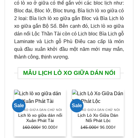
có lò xo ở giữa có thể gắn với các bloc lịch như:
Bloc đại, Bloc lở, Bloc trung. Bìa lịch lò xo giữa có
2 loại: Bìa lịch lò xo giữa gắn Bloc và Bìa Lịch lò
xo giữa gắn Bộ Số. Bên cạnh đó, Lịch lò xo giữa
dán nổi Lộc Thần Tài còn có Lịch bloc Bìa Lịch gỗ
Laminate và Lịch gỗ Phù Điêu cao cấp là món
quà đầu xuân khởi đầu một năm mới may mắn,
thành công, thịnh vượng.
MẪU LỊCH LÒ XO GIỮA DÁN NỔI
Sale
Sale
Sal
LÒ XO GIỮA DÁN CHỮ NỔI
LÒ XO GIỮA DÁN CHỮ NỔI
Lịch lò xo giữa dán nổi
Lịch Lò Xo Giữa Dán
Xuân Phát Tài
Nổi Phát Lộc
160.000
₫
Giá
90.000
₫
Giá
145.000
₫
Giá
96.000
₫
Giá
gốc
hiện
gốc
hiện